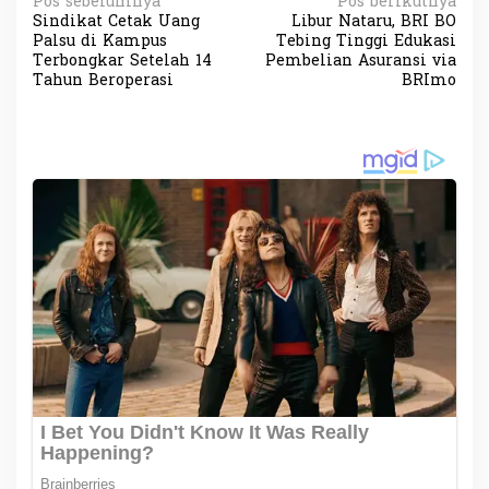
N
Pos sebelumnya
Pos berikutnya
Sindikat Cetak Uang
Libur Nataru, BRI BO
a
Palsu di Kampus
Tebing Tinggi Edukasi
v
Terbongkar Setelah 14
Pembelian Asuransi via
Tahun Beroperasi
BRImo
i
g
a
s
i
p
o
s