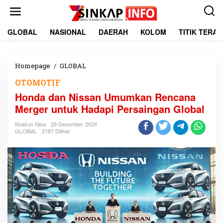
L
e
w
a
GLOBAL
NASIONAL
DAERAH
KOLOM
TITIK TERA
t
i
k
e
Homepage
/
GLOBAL
H
k
o
OTOMOTIF
o
n
n
d
Honda dan Nissan Umumkan Rencana
t
a
Merger untuk Hadapi Persaingan Global
e
d
n
a
Khairun Nisa
29 Desember 2024
n
GLOBAL
2197 Dilihat
N
i
s
s
a
n
U
m
u
m