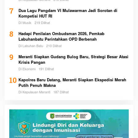
7
Dua Lagu Pangdam VI Mulawarman Jadi Sorotan di
Kompetisi HUT RI
Di Musik
219 Dilihat
8
Hadapi Penilaian Ombudsman 2026, Pemkab
Labuhanbatu Perintahkan OPD Berbenah
Di Labuhan Batu
210 Dilihat
9
Meranti Siapkan Gudang Bulog Baru, Strategi Besar Atasi
Krisis Pangan
Di Ekonomi
191 Dilihat
10
Kapolres Baru Datang, Meranti Siapkan Ekspedisi Merah
Putih Penuh Makna
Di Kepulauan Meranti
187 Dilihat