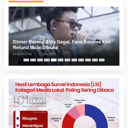
n
Dinner Bareng Aldy Gagal, Fans Kecewa Kini
Me
Refund Mulai Dibuka
B
Di SOROTAN
|
12 Mei 2025
Di