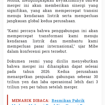
Honda, mengungkapkan keyakinannya bahwa
p
merger ini akan memberikan sinergi yang
i
signifikan, yang akan mempercepat transisi
P
e
menuju kendaraan listrik serta memperluas
r
jangkauan global kedua perusahaan.
s
a
“Kami percaya bahwa penggabungan ini akan
i
mempercepat transformasi kami menuju
n
g
kendaraan listrik dan membantu kami
a
memperluas pasar internasional,” ujar Mibe
n
dalam konferensi pers tersebut.
G
l
Dokumen resmi yang dirilis menyebutkan
o
b
bahwa merger ini diharapkan dapat selesai
a
pada tahun 2026. Kedua perusahaan
l
menargetkan penjualan gabungan sebesar 30
triliun yen dan laba operasional lebih dari 3
triliun yen per tahun setelah merger.
MENARIK DIBACA:
Resmikan Pabrik