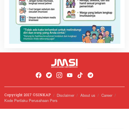
Copyright 2017 ©️SINKAP
Disclaimer
About us
Career
Kode Perilaku Perusahaan Pers