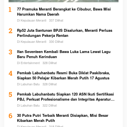
1
77 Pramuka Meranti Berangkat ke Cibubur, Bawa Misi
Harumkan Nama Daerah
Di Kepulauan Meranti
337 Dilihat
2
Rp52 Juta Santunan BPJS Disalurkan, Meranti Perluas
Perlindungan Pekerja Rentan
Di Kepulauan Meranti
330 Dilihat
3
Ifan Seventeen Kembali Bawa Luka Lama Lewat Lagu
Baru Penuh Kerinduan
Di Entertainment
328 Dilihat
4
Pemkab Labuhanbatu Resmi Buka Diklat Paskibraka,
Siapkan 50 Pelajar Kibarkan Merah Putih 17 Agustus
Di Labuhan Batu
328 Dilihat
5
Pemkab Labuhanbatu Siapkan 120 ASN Ikuti Sertifikasi
PBJ, Perkuat Profesionalisme dan Integritas Aparatur
Pemerintah
Di Labuhan Batu
322 Dilihat
6
30 Putra Putri Terbaik Meranti Disiapkan, Misi Besar
Kibarkan Merah Putih
Di Kepulauan Meranti
318 Dilihat