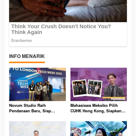
INFO MENARIK
Novum Studio Raih
Mahasiswa Meksiko Pilih
Pendanaan Baru, Siap
CUHK Hong Kong, Siapkan
Guncang Dunia Bisnis Lewat
Karier Media Global Lewat
Platform AI Ahoy Project
Beasiswa Internasional
Global
Bergengsi