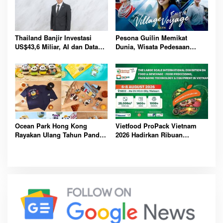
Thailand Banjir Investasi
Pesona Guilin Memikat
US$43,6 Miliar, AI dan Data
Dunia, Wisata Pedesaan
Center Jadi Penggerak
Hadirkan Pengalaman Budaya
Ekonomi Baru Nasional
dan Alam Tak Terlupakan
Bersama
Ocean Park Hong Kong
Vietfood ProPack Vietnam
Rayakan Ulang Tahun Panda,
2026 Hadirkan Ribuan
Pengunjung Berpeluang
Perusahaan Global, Perkuat
Bawa Pulang Mobil Listrik
Masa Depan Industri F&B
Mewah
Berkelanjutan