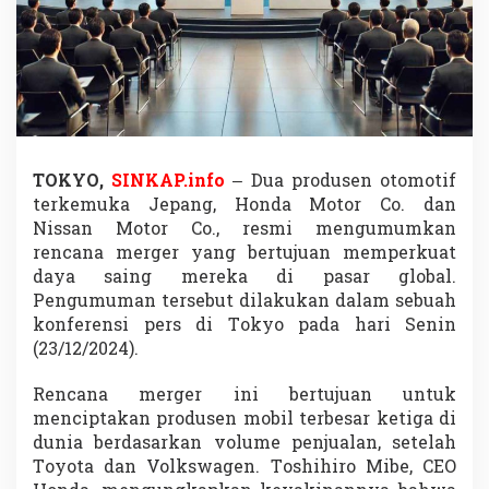
k
a
n
R
e
n
c
a
n
TOKYO,
SINKAP.info
– Dua produsen otomotif
a
terkemuka Jepang, Honda Motor Co. dan
M
e
Nissan Motor Co., resmi mengumumkan
r
rencana merger yang bertujuan memperkuat
g
daya saing mereka di pasar global.
e
Pengumuman tersebut dilakukan dalam sebuah
r
konferensi pers di Tokyo pada hari Senin
u
n
(23/12/2024).
t
u
Rencana merger ini bertujuan untuk
k
menciptakan produsen mobil terbesar ketiga di
H
dunia berdasarkan volume penjualan, setelah
a
d
Toyota dan Volkswagen. Toshihiro Mibe, CEO
a