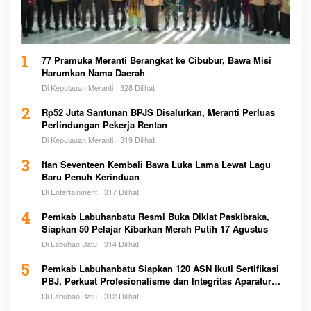
1
77 Pramuka Meranti Berangkat ke Cibubur, Bawa Misi
Harumkan Nama Daerah
Di Kepulauan Meranti
328 Dilihat
2
Rp52 Juta Santunan BPJS Disalurkan, Meranti Perluas
Perlindungan Pekerja Rentan
Di Kepulauan Meranti
319 Dilihat
3
Ifan Seventeen Kembali Bawa Luka Lama Lewat Lagu
Baru Penuh Kerinduan
Di Entertainment
317 Dilihat
4
Pemkab Labuhanbatu Resmi Buka Diklat Paskibraka,
Siapkan 50 Pelajar Kibarkan Merah Putih 17 Agustus
Di Labuhan Batu
314 Dilihat
5
Pemkab Labuhanbatu Siapkan 120 ASN Ikuti Sertifikasi
PBJ, Perkuat Profesionalisme dan Integritas Aparatur
Pemerintah
Di Labuhan Batu
312 Dilihat