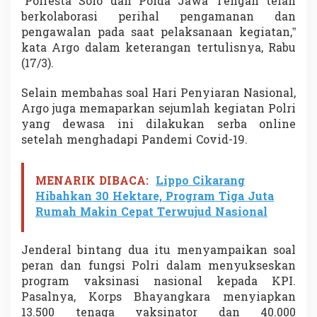
“Polresta Solo dan Polda Jawa Tengah telah
n
berkolaborasi perihal pengamanan dan
a
pengawalan pada saat pelaksanaan kegiatan,”
l
kata Argo dalam keterangan tertulisnya, Rabu
(17/3).
Selain membahas soal Hari Penyiaran Nasional,
Argo juga memaparkan sejumlah kegiatan Polri
yang dewasa ini dilakukan serba online
setelah menghadapi Pandemi Covid-19.
MENARIK DIBACA:
Lippo Cikarang
Hibahkan 30 Hektare, Program Tiga Juta
Rumah Makin Cepat Terwujud Nasional
Jenderal bintang dua itu menyampaikan soal
peran dan fungsi Polri dalam menyukseskan
program vaksinasi nasional kepada KPI.
Pasalnya, Korps Bhayangkara menyiapkan
13.500 tenaga vaksinator dan 40.000