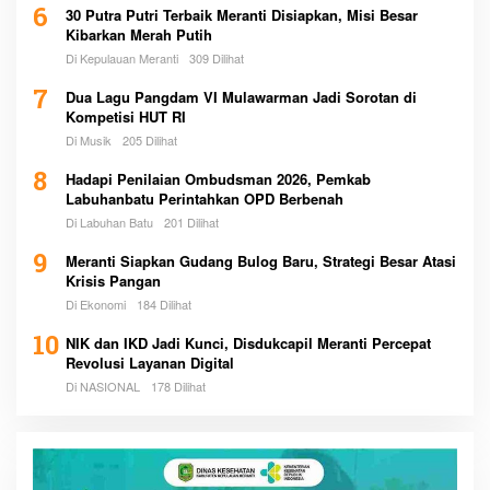
6
30 Putra Putri Terbaik Meranti Disiapkan, Misi Besar
Kibarkan Merah Putih
Di Kepulauan Meranti
309 Dilihat
7
Dua Lagu Pangdam VI Mulawarman Jadi Sorotan di
Kompetisi HUT RI
Di Musik
205 Dilihat
8
Hadapi Penilaian Ombudsman 2026, Pemkab
Labuhanbatu Perintahkan OPD Berbenah
Di Labuhan Batu
201 Dilihat
9
Meranti Siapkan Gudang Bulog Baru, Strategi Besar Atasi
Krisis Pangan
Di Ekonomi
184 Dilihat
10
NIK dan IKD Jadi Kunci, Disdukcapil Meranti Percepat
Revolusi Layanan Digital
Di NASIONAL
178 Dilihat