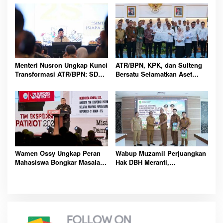
Tahapan
Menteri Nusron Ungkap Kunci
ATR/BPN, KPK, dan Sulteng
Transformasi ATR/BPN: SDM
Bersatu Selamatkan Aset
Harus Layani dengan Hati
Daerah Bernilai Besar
Wamen Ossy Ungkap Peran
Wabup Muzamil Perjuangkan
Mahasiswa Bongkar Masalah
Hak DBH Meranti,
Tanah Kawasan Transmigrasi
Kemendagri Buka Peluang
Penegasan Batas Wilayah
Laut Resmi