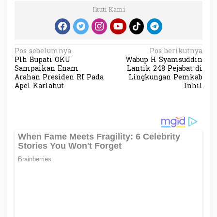
Ikuti Kami
N
Pos sebelumnya
Pos berikutnya
Plh Bupati OKU
Wabup H Syamsuddin
a
Sampaikan Enam
Lantik 248 Pejabat di
v
Arahan Presiden RI Pada
Lingkungan Pemkab
Apel Karlahut
Inhil
i
g
a
s
i
p
o
s