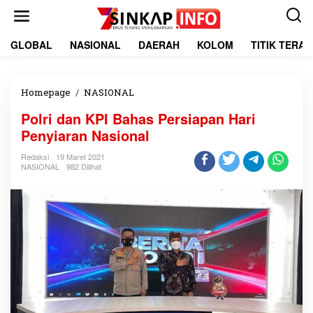
L
e
w
a
GLOBAL
NASIONAL
DAERAH
KOLOM
TITIK TERA
t
i
k
e
Homepage
/
NASIONAL
P
k
o
Polri dan KPI Bahas Persiapan Hari
o
l
n
r
Penyiaran Nasional
t
i
e
d
Redaksi
19 Maret 2021
NASIONAL
982 Dilihat
n
a
n
K
P
I
B
a
h
a
s
P
e