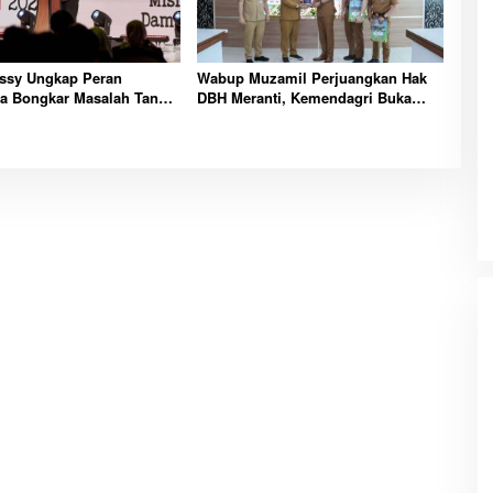
sy Ungkap Peran
Wabup Muzamil Perjuangkan Hak
a Bongkar Masalah Tanah
DBH Meranti, Kemendagri Buka
Transmigrasi
Peluang Penegasan Batas Wilayah
Laut Resmi