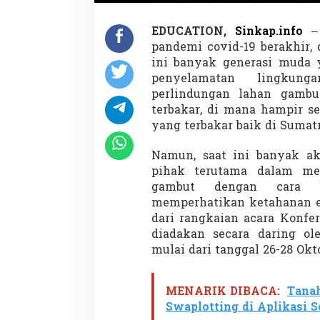
r
i
b
EDUCATION,
Sinkap.info
– 
u
pandemi covid-19 berakhir,
s
ini banyak generasi muda y
i
penyelamatan lingkung
M
perlindungan lahan gambu
e
n
terbakar, di mana hampir s
y
yang terbakar baik di Suma
e
l
Namun, saat ini banyak ak
a
pihak terutama dalam me
m
a
gambut dengan cara be
t
memperhatikan ketahanan ek
k
dari rangkaian acara Konf
a
diadakan secara daring ole
n
G
mulai dari tanggal 26-28 Okt
a
m
b
MENARIK DIBACA:
Tanah
u
Swaplotting di Aplikasi 
t