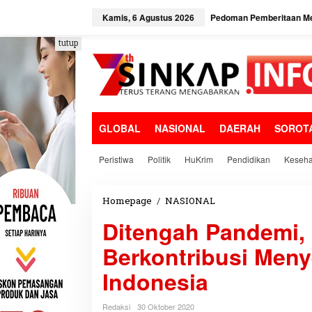
L
e
Kamis, 6 Agustus 2026
Pedoman Pemberitaan Me
w
a
tutup
t
i
k
e
k
o
GLOBAL
NASIONAL
DAERAH
SOROT
n
t
e
Peristiwa
Politik
HuKrim
Pendidikan
Keseha
n
Homepage
/
NASIONAL
D
i
Ditengah Pandemi,
t
e
Berkontribusi Men
n
g
Indonesia
a
h
P
Redaksi
30 Oktober 2020