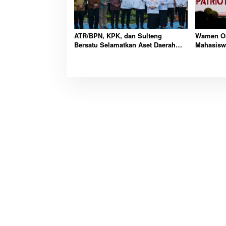
ATR/BPN, KPK, dan Sulteng
Wamen Os
Bersatu Selamatkan Aset Daerah
Mahasisw
Bernilai Besar
Kawasan 