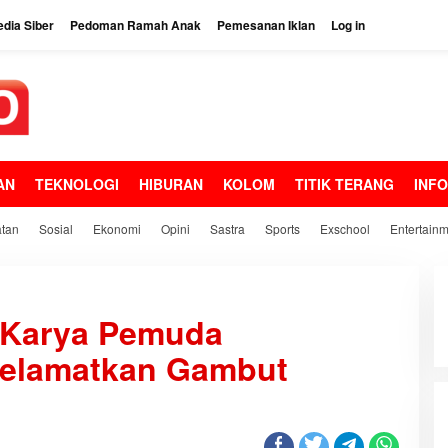
dia Siber
Pedoman Ramah Anak
Pemesanan Iklan
Log in
AN
TEKNOLOGI
HIBURAN
KOLOM
TITIK TERANG
INF
tan
Sosial
Ekonomi
Opini
Sastra
Sports
Exschool
Entertain
 Karya Pemuda
yelamatkan Gambut