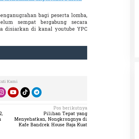
penganugrahan bagi peserta lomba,
belum sempat bergabung secara
-Z Guncang
Menteri Nusron: Patok Batas Tanah
ga disiarkan di kanal youtube YPC
r Mendadak
Cegah Konflik dan Dukung
arlemen Dibakar
Penataan Ruang
12 September 2025
Di NASIONAL, SOROTAN
|
8 Agustus 2025
kuti Kami
Pos berikutnya
2,
Pilihan Tepat yang
h
Menyehatkan, Nongkrongnya di
Kafe Bandrek House Raja Kuat