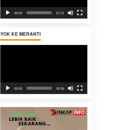
00:00
07:21
YOK KE MERANTI
Pemutar
Video
00:00
05:36