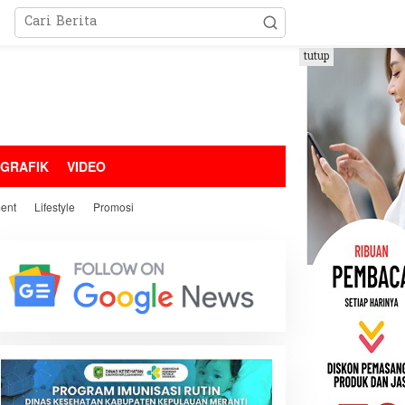
tutup
OGRAFIK
VIDEO
ment
Lifestyle
Promosi