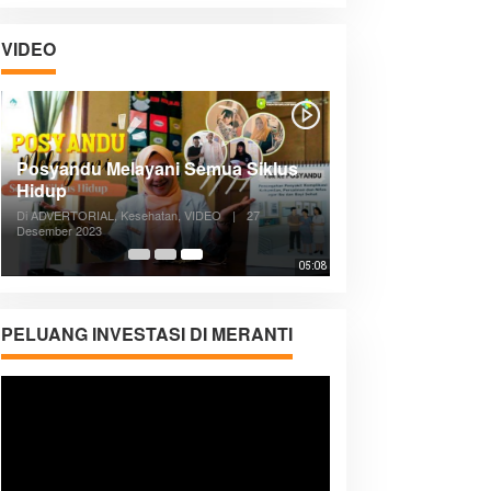
VIDEO
Posyandu Melayani Semua Siklus
Hidup
Di ADVERTORIAL, Kesehatan, VIDEO
|
27
Desember 2023
05:08
PELUANG INVESTASI DI MERANTI
Pemutar
Video