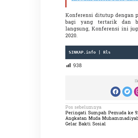
Konferensi ditutup dengan 
bagi yang tertarik dan 
Penembakan Tragis Charlie Kirk di
Demonstrasi Gen
langsung, Konferensi ini ju
Utah: Pelaku Senapan Jarak Jauh
Nepal, PM Mundu
2020.
Masih Buron
Setelah Gedung P
Di GLOBAL, SOROTAN
|
12 September 2025
Di GLOBAL, SOROTAN
|
SINKAP.info | Rls
938
I
N
Pos sebelumnya
Peringati Sumpah Pemuda ke 9
a
Angkatan Muda Muhammadiya
v
Gelar Bakti Sosial
i