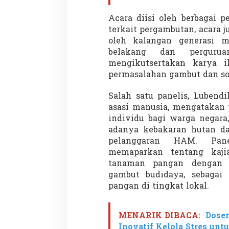
I
n
Acara diisi oleh berbagai 
d
terkait pergambutan, acara 
o
oleh kalangan generasi m
n
e
belakang dan pergurua
s
mengikutsertakan karya i
i
permasalahan gambut dan so
a
Salah satu panelis, Lubend
asasi manusia, mengatakan 
individu bagi warga negara
adanya kebakaran hutan da
pelanggaran HAM. Pane
memaparkan tentang kaj
tanaman pangan dengan p
gambut budidaya, sebaga
pangan di tingkat lokal.
MENARIK DIBACA:
Dose
Inovatif Kelola Stres unt