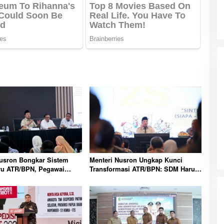
Nusron Bongkar Sistem
Menteri Nusron Ungkap Kunci
ru ATR/BPN, Pegawai
Transformasi ATR/BPN: SDM Harus
ati Tahapan
Layani dengan Hati