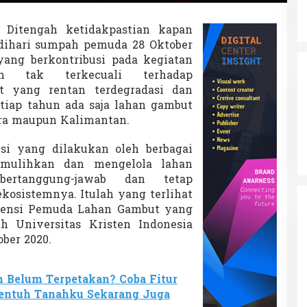
Ditengah ketidakpastian kapan
 dihari sumpah pemuda 28 Oktober
ang berkontribusi pada kegiatan
an tak terkecuali terhadap
t yang rentan terdegradasi dan
etiap tahun ada saja lahan gambut
tra maupun Kalimantan.
si yang dilakukan oleh berbagai
mulihkan dan mengelola lahan
rtanggung-jawab dan tetap
osistemnya. Itulah yang terlihat
erensi Pemuda Lahan Gambut yang
h Universitas Kristen Indonesia
ober 2020.
 Belum Terpetakan? Coba Fitur
Sentuh Tanahku Sekarang Juga