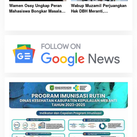
Wamen Ossy Ungkap Peran
Wabup Muzamil Perjuangkan
Mahasiswa Bongkar Masalah
Hak DBH Meranti,
Tanah Kawasan Transmigrasi
Kemendagri Buka Peluang
Penegasan Batas Wilayah
Laut Resmi