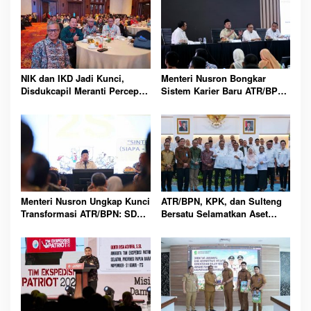
NIK dan IKD Jadi Kunci,
Menteri Nusron Bongkar
Disdukcapil Meranti Percepat
Sistem Karier Baru ATR/BPN,
Revolusi Layanan Digital
Pegawai Wajib Lewati
Tahapan
Menteri Nusron Ungkap Kunci
ATR/BPN, KPK, dan Sulteng
Transformasi ATR/BPN: SDM
Bersatu Selamatkan Aset
Harus Layani dengan Hati
Daerah Bernilai Besar