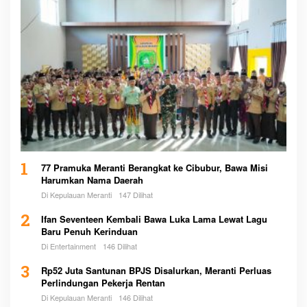
1
77 Pramuka Meranti Berangkat ke Cibubur, Bawa Misi
Harumkan Nama Daerah
Di Kepulauan Meranti
147 Dilihat
2
Ifan Seventeen Kembali Bawa Luka Lama Lewat Lagu
Baru Penuh Kerinduan
Di Entertainment
146 Dilihat
3
Rp52 Juta Santunan BPJS Disalurkan, Meranti Perluas
Perlindungan Pekerja Rentan
Di Kepulauan Meranti
146 Dilihat