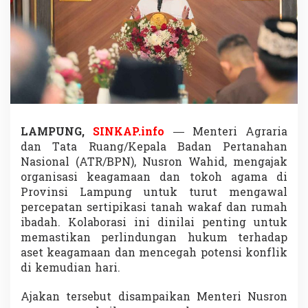
T
o
k
o
h
A
g
a
m
a
K
LAMPUNG,
SINKAP.info
— Menteri Agraria
a
dan Tata Ruang/Kepala Badan Pertanahan
w
Nasional (ATR/BPN), Nusron Wahid, mengajak
a
organisasi keagamaan dan tokoh agama di
l
Provinsi Lampung untuk turut mengawal
S
e
percepatan sertipikasi tanah wakaf dan rumah
r
ibadah. Kolaborasi ini dinilai penting untuk
t
memastikan perlindungan hukum terhadap
i
aset keagamaan dan mencegah potensi konflik
p
i
di kemudian hari.
k
a
Ajakan tersebut disampaikan Menteri Nusron
s