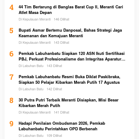
4
44 Tim Bertarung di Banglas Barat Cup II, Meranti Cari
Atlet Masa Depan
Di Kepulauan Meranti
146 Dilihat
5
Bupati Asmar Bertemu Danposal, Bahas Strategi Jaga
Keamanan dan Kemajuan Meranti
Di Kepulauan Meranti
143 Dilihat
6
Pemkab Labuhanbatu Siapkan 120 ASN Ikuti Sertifikasi
PBJ, Perkuat Profesionalisme dan Integritas Aparatur
Pemerintah
Di Labuhan Batu
143 Dilihat
7
Pemkab Labuhanbatu Resmi Buka Diklat Paskibraka,
Siapkan 50 Pelajar Kibarkan Merah Putih 17 Agustus
Di Labuhan Batu
142 Dilihat
8
30 Putra Putri Terbaik Meranti Disiapkan, Misi Besar
Kibarkan Merah Putih
Di Kepulauan Meranti
141 Dilihat
9
Hadapi Penilaian Ombudsman 2026, Pemkab
Labuhanbatu Perintahkan OPD Berbenah
Di Labuhan Batu
109 Dilihat