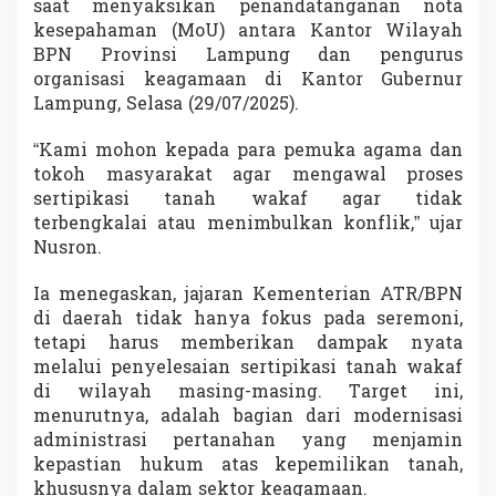
saat menyaksikan penandatanganan nota
i
kesepahaman (MoU) antara Kantor Wilayah
T
a
BPN Provinsi Lampung dan pengurus
n
organisasi keagamaan di Kantor Gubernur
a
Lampung, Selasa (29/07/2025).
h
W
“Kami mohon kepada para pemuka agama dan
a
k
tokoh masyarakat agar mengawal proses
a
sertipikasi tanah wakaf agar tidak
f
terbengkalai atau menimbulkan konflik,” ujar
d
Nusron.
i
L
a
Ia menegaskan, jajaran Kementerian ATR/BPN
m
di daerah tidak hanya fokus pada seremoni,
p
tetapi harus memberikan dampak nyata
u
melalui penyelesaian sertipikasi tanah wakaf
n
di wilayah masing-masing. Target ini,
g
menurutnya, adalah bagian dari modernisasi
administrasi pertanahan yang menjamin
kepastian hukum atas kepemilikan tanah,
khususnya dalam sektor keagamaan.