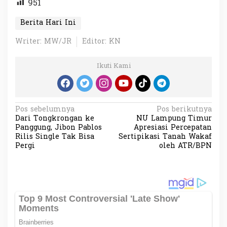
951
Berita Hari Ini
Writer: MW/JR
Editor: KN
Ikuti Kami
N
Pos sebelumnya
Pos berikutnya
Dari Tongkrongan ke
NU Lampung Timur
a
Panggung, Jibon Pablos
Apresiasi Percepatan
v
Rilis Single Tak Bisa
Sertipikasi Tanah Wakaf
Pergi
oleh ATR/BPN
i
g
a
s
i
p