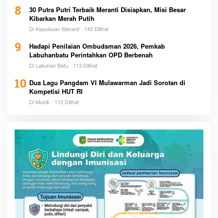
8
30 Putra Putri Terbaik Meranti Disiapkan, Misi Besar
Kibarkan Merah Putih
Di Kepulauan Meranti
145 Dilihat
9
Hadapi Penilaian Ombudsman 2026, Pemkab
Labuhanbatu Perintahkan OPD Berbenah
Di Labuhan Batu
113 Dilihat
10
Dua Lagu Pangdam VI Mulawarman Jadi Sorotan di
Kompetisi HUT RI
Di Musik
112 Dilihat