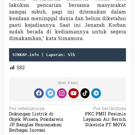
lakukan pencarian bersama masyarakat
sampai subuh, pagi ini ditemukan dalam
keadaan meninggal dunia dan belum diketahui
pasti kejadiannya. Saat ini Jenazah Korban
sudah berada di kediamannya untuk segera
dimakamkan,” kata Simamora.
SINKAP.info | Laporan: Slh
582
Ikuti Kami
N
Pos sebelumnya
Pos berikutnya
Dukungan Listrik di
PKC PMII Pesimis
a
Objek Wisata, Pokdarwis
Layanan Air Bersih
v
JP Banglas Rencanakan
Dikelola PT MOYA
Berbagai Inovasi