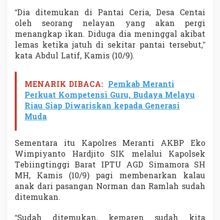
y
“Dia ditemukan di Pantai Ceria, Desa Centai
a
oleh seorang nelayan yang akan pergi
w
a
menangkap ikan. Diduga dia meninggal akibat
lemas ketika jatuh di sekitar pantai tersebut,”
kata Abdul Latif, Kamis (10/9).
MENARIK DIBACA:
Pemkab Meranti
Perkuat Kompetensi Guru, Budaya Melayu
Riau Siap Diwariskan kepada Generasi
Muda
Sementara itu Kapolres Meranti AKBP Eko
Wimpiyanto Hardjito SIK melalui Kapolsek
Tebiingtinggi Barat IPTU AGD Simamora SH
MH, Kamis (10/9) pagi membenarkan kalau
anak dari pasangan Norman dan Ramlah sudah
ditemukan.
“Sudah ditemukan, kemaren sudah kita