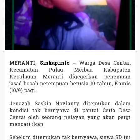
i
l
a
n
g
,
G
a
d
i
s
MERANTI,
Sinkap.info
– Warga Desa Centai,
K
Kecamatan Pulau Merbau Kabupaten
e
c
Kepulauan Meranti digegerkan penemuan
i
jasad bocah perempuan berusia 10 tahun, Kamis
l
(10/9) pagi.
d
i
Jenazah Saskia Novianty ditemukan dalam
K
e
kondisi tak bernyawa di pantai Ceria Desa
p
Centai oleh seorang nelayan yang akan pergi
u
mencari ikan.
l
a
Sebelum ditemukan tak bernyawa, siswa SD ini
u