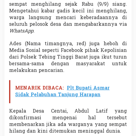
a
sempat menghilang sejak Rabu (9/9) siang.
n
Mengetahui kabar gadis kecil ini menghilang,
M
warga langsung mencari keberadaannya di
e
seluruh pelosok desa dan mengabarkannya via
r
WhatsApp
.
a
n
t
Ades (Nama timangnya, red) juga heboh di
i
Media Sosial seperti Facebook pihak Kepolisian
D
dari Polsek Tebing Tinggi Barat juga ikut turun
i
bersama-sama dengan masyarakat untuk
t
e
melakukan pencarian.
m
u
k
MENARIK DIBACA:
Plt Bupati Asmar
a
Sidak Pelabuhan Tanjung Harapan
n
T
a
Kepala Desa Centai, Abdul Latif yang
k
dikonfirmasi mengenai hal tersebut
B
e
membenarkan jika ada warganya yang sempat
r
hilang dan kini ditemukan meninggal dunia.
n