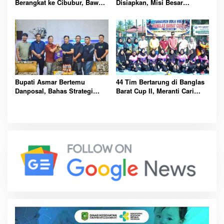
Berangkat ke Cibubur, Bawa
Disiapkan, Misi Besar
Misi Harumkan Nama Daerah
Kibarkan Merah Putih
Bupati Asmar Bertemu
44 Tim Bertarung di Banglas
Danposal, Bahas Strategi
Barat Cup II, Meranti Cari
Jaga Keamanan dan
Atlet Masa Depan
Kemajuan Meranti