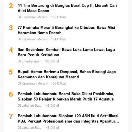
2
44 Tim Bertarung di Banglas Barat Cup II, Meranti Cari
Atlet Masa Depan
Di Kepulauan Meranti
152 Dilihat
3
77 Pramuka Meranti Berangkat ke Cibubur, Bawa Misi
Harumkan Nama Daerah
Di Kepulauan Meranti
151 Dilihat
4
Ifan Seventeen Kembali Bawa Luka Lama Lewat Lagu
Baru Penuh Kerinduan
Di Entertainment
150 Dilihat
5
Bupati Asmar Bertemu Danposal, Bahas Strategi Jaga
Keamanan dan Kemajuan Meranti
Di Kepulauan Meranti
150 Dilihat
6
Pemkab Labuhanbatu Resmi Buka Diklat Paskibraka,
Siapkan 50 Pelajar Kibarkan Merah Putih 17 Agustus
Di Labuhan Batu
149 Dilihat
7
Pemkab Labuhanbatu Siapkan 120 ASN Ikuti Sertifikasi
PBJ, Perkuat Profesionalisme dan Integritas Aparatur
Pemerintah
Di Labuhan Batu
148 Dilihat