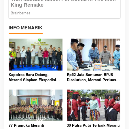
INFO MENARIK
Kapolres Baru Datang,
Rp52 Juta Santunan BPJS
Meranti Siapkan Ekspedisi
Disalurkan, Meranti Perluas
Merah Putih Penuh Makna
Perlindungan Pekerja Rentan
77 Pramuka Meranti
30 Putra Putri Terbaik Meranti