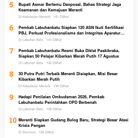
5
Bupati Asmar Bertemu Danposal, Bahas Strategi Jaga
Keamanan dan Kemajuan Meranti
Di Kepulauan Meranti
141 Dilihat
6
Pemkab Labuhanbatu Siapkan 120 ASN Ikuti Sertifikasi
PBJ, Perkuat Profesionalisme dan Integritas Aparatur
Pemerintah
Di Labuhan Batu
141 Dilihat
7
Pemkab Labuhanbatu Resmi Buka Diklat Paskibraka,
Siapkan 50 Pelajar Kibarkan Merah Putih 17 Agustus
Di Labuhan Batu
140 Dilihat
8
30 Putra Putri Terbaik Meranti Disiapkan, Misi Besar
Kibarkan Merah Putih
Di Kepulauan Meranti
139 Dilihat
9
Hadapi Penilaian Ombudsman 2026, Pemkab
Labuhanbatu Perintahkan OPD Berbenah
Di Labuhan Batu
108 Dilihat
10
Meranti Siapkan Gudang Bulog Baru, Strategi Besar Atasi
Krisis Pangan
Di Ekonomi
106 Dilihat