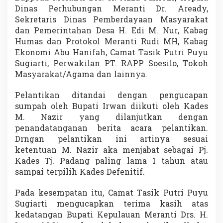
d
Dinas Perhubungan Meranti Dr. Aready,
a
Sekretaris Dinas Pemberdayaan Masyarakat
M
dan Pemerintahan Desa H. Edi M. Nur, Kabag
a
Humas dan Protokol Meranti Rudi MH, Kabag
s
y
Ekonomi Abu Hanifah, Camat Tasik Putri Puyu
a
Sugiarti, Perwakilan PT. RAPP Soesilo, Tokoh
r
Masyarakat/Agama dan lainnya.
a
k
Pelantikan ditandai dengan pengucapan
a
t
sumpah oleh Bupati Irwan diikuti oleh Kades
M. Nazir yang dilanjutkan dengan
penandatanganan berita acara pelantikan.
Drngan pelantikan ini artinya sesuai
ketentuan M. Nazir aka menjabat sebagai Pj.
Kades Tj. Padang paling lama 1 tahun atau
sampai terpilih Kades Defenitif.
Pada kesempatan itu, Camat Tasik Putri Puyu
Sugiarti mengucapkan terima kasih atas
kedatangan Bupati Kepulauan Meranti Drs. H.