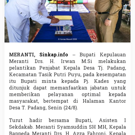
n
k
a
n
:
P
e
l
a
y
MERANTI,
Sinkap.info
– Bupati Kepulauan
a
Meranti Drs. H. Irwan M.Si melakukan
n
pelantikan Penjabat Kepala Desa Tj. Padang,
a
n
Kecamatan Tasik Putri Puyu, pada kesempatan
O
itu Bupati minta kepada Pj. Kades yang
p
ditunjuk dapat memanfaatkan jabatan untuk
t
memberikan pelayanan optimal kepada
i
masyarakat, bertempat di Halaman Kantor
m
a
Desa T. Padang, Senin (24/8).
l
K
Turut hadir bersama Bupati, Asisten I
e
Sekdakab. Meranti Syamsuddin SH MH, Kepala
p
Bappeda Meranti Drs. H. Azza Fahroni, Kepala
a