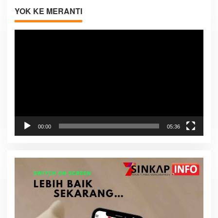
YOK KE MERANTI
Pemutar
Video
00:00
05:36