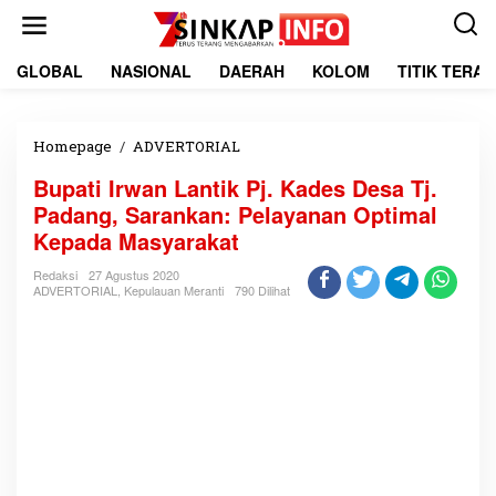
L
e
w
a
GLOBAL
NASIONAL
DAERAH
KOLOM
TITIK TERA
t
i
k
e
Homepage
/
ADVERTORIAL
B
k
u
Bupati Irwan Lantik Pj. Kades Desa Tj.
o
p
n
a
Padang, Sarankan: Pelayanan Optimal
t
t
Kepada Masyarakat
e
i
n
I
Redaksi
27 Agustus 2020
r
ADVERTORIAL
,
Kepulauan Meranti
790 Dilihat
w
a
n
L
a
n
t
i
k
P