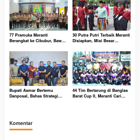
77 Pramuka Meranti
30 Putra Putri Terbaik Meranti
Berangkat ke Cibubur, Bawa
Disiapkan, Misi Besar
Misi Harumkan Nama Daerah
Kibarkan Merah Putih
Bupati Asmar Bertemu
44 Tim Bertarung di Banglas
Danposal, Bahas Strategi
Barat Cup II, Meranti Cari
Jaga Keamanan dan
Atlet Masa Depan
Kemajuan Meranti
Komentar