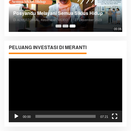
Posyandu Melayani Semua Siklus Hidup
Di ADVERTORIAL, Kesehatan, VIDEO
|
27 Desember 2023
05:08
PELUANG INVESTASI DI MERANTI
Pemutar
Video
00:00
07:21