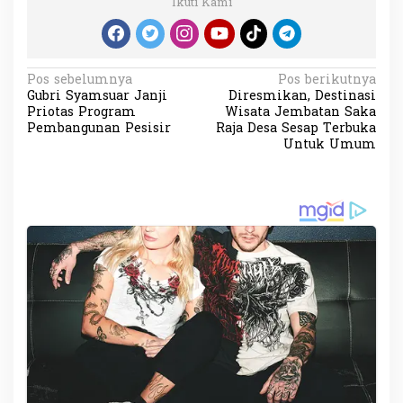
Ikuti Kami
N
Pos sebelumnya
Pos berikutnya
Gubri Syamsuar Janji
Diresmikan, Destinasi
a
Priotas Program
Wisata Jembatan Saka
v
Pembangunan Pesisir
Raja Desa Sesap Terbuka
Untuk Umum
i
g
a
s
i
p
o
s