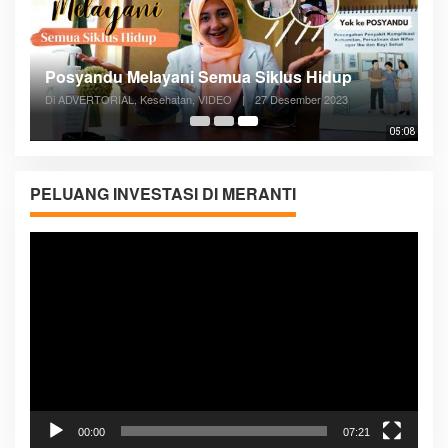
Posyandu Melayani Semua Siklus Hidup
Di ADVERTORIAL, Kesehatan, VIDEO
|
27 Desember 2023
05:08
PELUANG INVESTASI DI MERANTI
Pemutar
Video
00:00
07:21