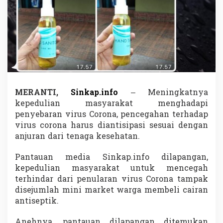
t
i
z
e
r
A
b
a
l
A
MERANTI,
Sinkap.info
– Meningkatnya
b
kepedulian masyarakat menghadapi
a
l
penyebaran virus Corona, pencegahan terhadap
,
virus corona harus diantisipasi sesuai dengan
B
anjuran dari tenaga kesehatan.
e
g
Pantauan media Sinkap.info dilapangan,
i
n
kepedulian masyarakat untuk mencegah
i
terhindar dari penularan virus Corona tampak
T
disejumlah mini market warga membeli cairan
a
antiseptik.
n
g
g
Anehnya, pantauan dilapangan ditemukan