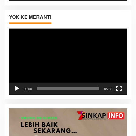
YOK KE MERANTI
Pemutar
Video
00:00
05:36