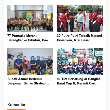
Merah Putih Penuh Makna
Perlindungan Pekerja Rentan
77 Pramuka Meranti
30 Putra Putri Terbaik Meranti
Berangkat ke Cibubur, Bawa
Disiapkan, Misi Besar
Misi Harumkan Nama Daerah
Kibarkan Merah Putih
Bupati Asmar Bertemu
44 Tim Bertarung di Banglas
Danposal, Bahas Strategi
Barat Cup II, Meranti Cari
Jaga Keamanan dan
Atlet Masa Depan
Kemajuan Meranti
Komentar