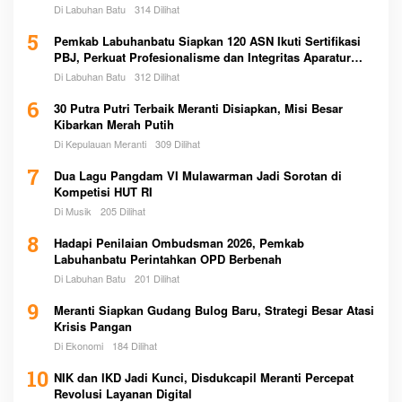
Di Labuhan Batu
314 Dilihat
5
Pemkab Labuhanbatu Siapkan 120 ASN Ikuti Sertifikasi
PBJ, Perkuat Profesionalisme dan Integritas Aparatur
Pemerintah
Di Labuhan Batu
312 Dilihat
6
30 Putra Putri Terbaik Meranti Disiapkan, Misi Besar
Kibarkan Merah Putih
Di Kepulauan Meranti
309 Dilihat
7
Dua Lagu Pangdam VI Mulawarman Jadi Sorotan di
Kompetisi HUT RI
Di Musik
205 Dilihat
8
Hadapi Penilaian Ombudsman 2026, Pemkab
Labuhanbatu Perintahkan OPD Berbenah
Di Labuhan Batu
201 Dilihat
9
Meranti Siapkan Gudang Bulog Baru, Strategi Besar Atasi
Krisis Pangan
Di Ekonomi
184 Dilihat
10
NIK dan IKD Jadi Kunci, Disdukcapil Meranti Percepat
Revolusi Layanan Digital