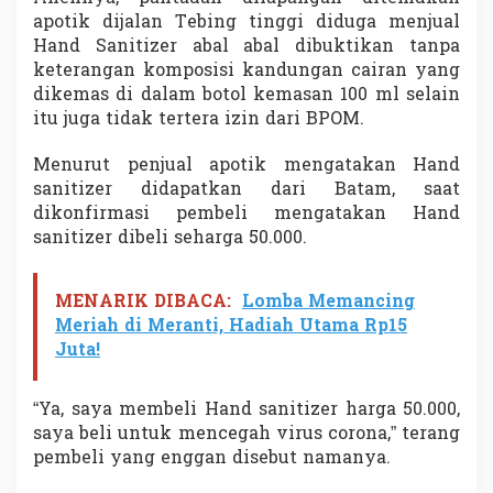
a
apotik dijalan Tebing tinggi diduga menjual
p
Hand Sanitizer abal abal dibuktikan tanpa
a
keterangan komposisi kandungan cairan yang
n
K
dikemas di dalam botol kemasan 100 ml selain
a
itu juga tidak tertera izin dari BPOM.
d
i
Menurut penjual apotik mengatakan Hand
s
sanitizer didapatkan dari Batam, saat
K
e
dikonfirmasi pembeli mengatakan Hand
s
sanitizer dibeli seharga 50.000.
e
h
a
MENARIK DIBACA:
Lomba Memancing
t
Meriah di Meranti, Hadiah Utama Rp15
a
Juta!
n
“Ya, saya membeli Hand sanitizer harga 50.000,
saya beli untuk mencegah virus corona,” terang
pembeli yang enggan disebut namanya.