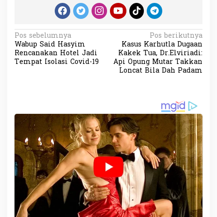
N
Pos sebelumnya
Pos berikutnya
Wabup Said Hasyim
Kasus Karhutla Dugaan
a
Rencanakan Hotel Jadi
Kakek Tua, Dr.Elviriadi:
v
Tempat Isolasi Covid-19
Api Opung Mutar Takkan
Loncat Bila Dah Padam
i
g
a
s
i
p
o
s