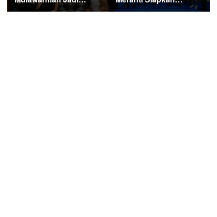
Sorotan di Kompetisi
Ekspedisi Merah Putih
HUT RI
Penuh Makna