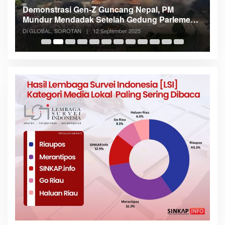
Demonstrasi Gen-Z Guncang Nepal, PM
M
Mundur Mendadak Setelah Gedung Parlemen
K
Dibakar
Di GLOBAL, SOROTAN
|
12 September 2025
Di