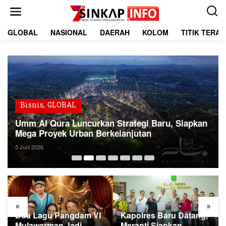
L
e
w
a
GLOBAL
NASIONAL
DAERAH
KOLOM
TITIK TERA
t
i
k
e
k
o
n
t
Bisnis
,
GLOBAL
e
Umm Al Qura Luncurkan Strategi Baru, Siapkan
n
Mega Proyek Urban Berkelanjutan
5 Juni 2026
«
»
Dua Lagu Pangdam VI
Kapolres Baru Datang,
Mulawarman Jadi
Meranti Siapkan