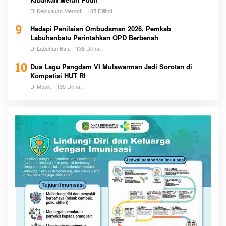
Di Kepulauan Meranti
185 Dilihat
9
Hadapi Penilaian Ombudsman 2026, Pemkab
Labuhanbatu Perintahkan OPD Berbenah
Di Labuhan Batu
136 Dilihat
10
Dua Lagu Pangdam VI Mulawarman Jadi Sorotan di
Kompetisi HUT RI
Di Musik
135 Dilihat