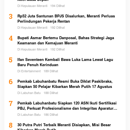
Di Kepulauan Meranti
194 Dilihat
3
Rp52 Juta Santunan BPJS Disalurkan, Meranti Perluas
Perlindungan Pekerja Rentan
Di Kepulauan Meranti
192 Dilihat
4
Bupati Asmar Bertemu Danposal, Bahas Strategi Jaga
Keamanan dan Kemajuan Meranti
Di Kepulauan Meranti
192 Dilihat
5
Ifan Seventeen Kembali Bawa Luka Lama Lewat Lagu
Baru Penuh Kerinduan
Di Entertainment
189 Dilihat
6
Pemkab Labuhanbatu Resmi Buka Diklat Paskibraka,
Siapkan 50 Pelajar Kibarkan Merah Putih 17 Agustus
Di Labuhan Batu
188 Dilihat
7
Pemkab Labuhanbatu Siapkan 120 ASN Ikuti Sertifikasi
PBJ, Perkuat Profesionalisme dan Integritas Aparatur
Pemerintah
Di Labuhan Batu
186 Dilihat
8
30 Putra Putri Terbaik Meranti Disiapkan, Misi Besar
Kibarkan Merah Putih