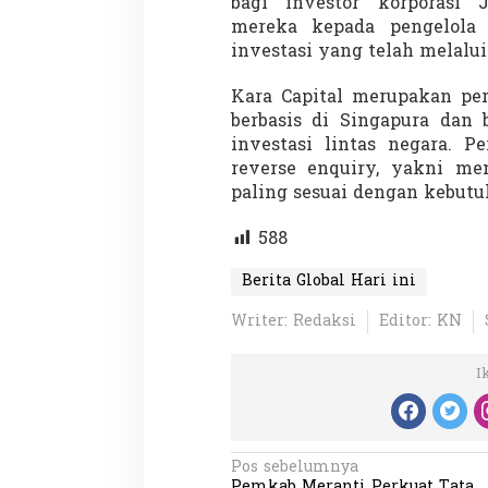
bagi investor korporasi
mereka kepada pengelola i
investasi yang telah melalui 
Kara Capital merupakan per
berbasis di Singapura dan 
investasi lintas negara. 
reverse enquiry, yakni me
paling sesuai dengan kebutuh
588
Berita Global Hari ini
Writer: Redaksi
Editor: KN
I
N
Pos sebelumnya
Pemkab Meranti Perkuat Tata