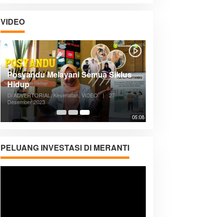
VIDEO
Posyandu Melayani Semua Siklus
Hidup
Di ADVERTORIAL, Kesehatan, VIDEO
|
27
Desember 2023
05:08
PELUANG INVESTASI DI MERANTI
Pemutar
Video