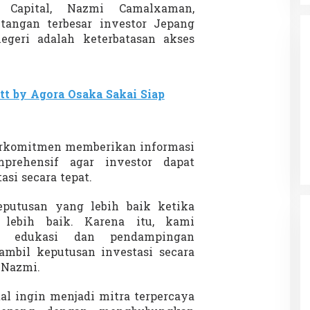
 Capital, Nazmi Camalxaman,
tangan terbesar investor Jepang
negeri adalah keterbatasan akses
tt by Agora Osaka Sakai Siap
da dalam
Eksplore Meranti – Yok ke Meranti
a Internasional
Di Budaya, NASIONAL, VIDEO, Wisata
|
13 Januari
ng
Januari 2024
2024
erkomitmen memberikan informasi
prehensif agar investor dapat
si secara tepat.
putusan yang lebih baik ketika
 lebih baik. Karena itu, kami
n edukasi dan pendampingan
mbil keputusan investasi secara
r Nazmi.
al ingin menjadi mitra terpercaya