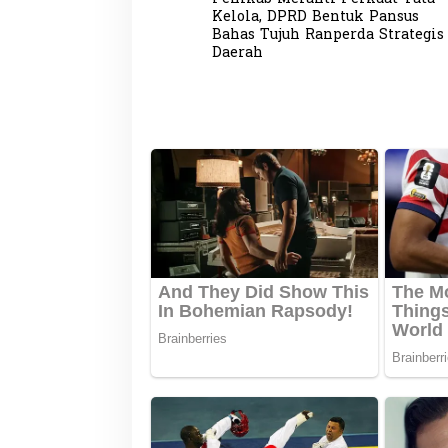
a
Kelola, DPRD Bentuk Pansus
v
Bahas Tujuh Ranperda Strategis
Daerah
i
g
a
s
i
p
o
s