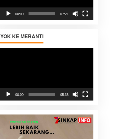
00:00
07:21
YOK KE MERANTI
Pemutar
Video
00:00
05:36