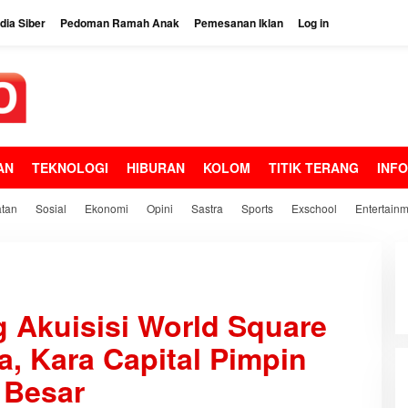
ia Siber
Pedoman Ramah Anak
Pemesanan Iklan
Log in
AN
TEKNOLOGI
HIBURAN
KOLOM
TITIK TERANG
INF
tan
Sosial
Ekonomi
Opini
Sastra
Sports
Exschool
Entertain
 Akuisisi World Square
, Kara Capital Pimpin
 Besar