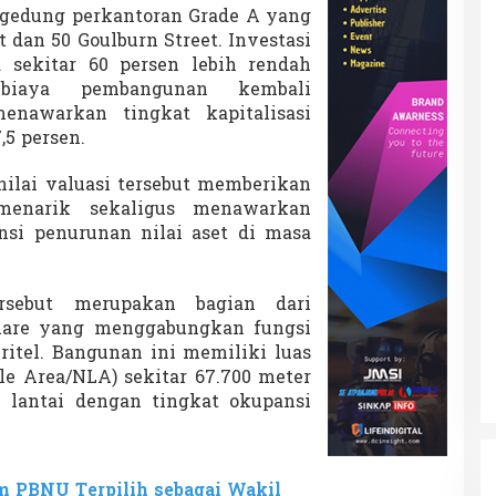
 gedung perkantoran Grade A yang
t dan 50 Goulburn Street. Investasi
 sekitar 60 persen lebih rendah
 biaya pembangunan kembali
menawarkan tingkat kapitalisasi
7,5 persen.
ilai valuasi tersebut memberikan
menarik sekaligus menawarkan
nsi penurunan nilai aset di masa
rsebut merupakan bagian dari
uare yang menggabungkan fungsi
 ritel. Bangunan ini memiliki luas
ble Area/NLA) sekitar 67.700 meter
5 lantai dengan tingkat okupansi
 PBNU Terpilih sebagai Wakil