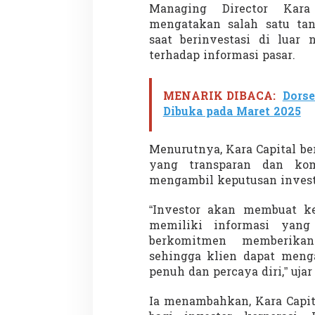
Managing Director Kara
mengatakan salah satu tan
saat berinvestasi di luar 
terhadap informasi pasar.
MENARIK DIBACA:
Dorse
Partisipasi Pemu
Dibuka pada Maret 2025
Pelayanan Sukarel
Diadakan di Nanji
Di GLOBAL, VIDEO
|
18 
Menurutnya, Kara Capital b
yang transparan dan kom
mengambil keputusan investa
“Investor akan membuat ke
memiliki informasi yang
berkomitmen memberika
sehingga klien dapat menga
penuh dan percaya diri,” uja
Ia menambahkan, Kara Capit