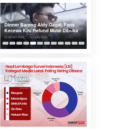
Dinner Bareng Aldy Gagal, Fans
Meranti Incar Kon
Kecewa Kini Refund Mulai Dibuka
Kepri, Bupati A
Di SOROTAN
|
12 Mei 2025
Di SOROTAN
|
6 Mei 2