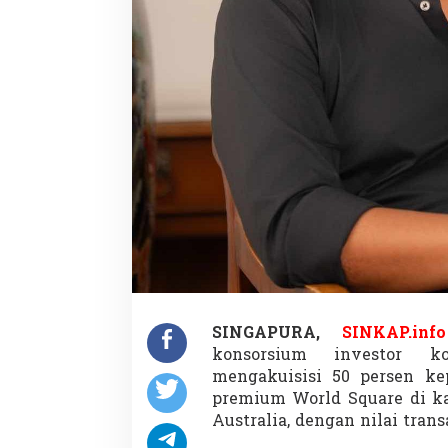
e
S
y
d
n
e
y
U
S
$
4
5
4
J
u
t
a
,
K
SINGAPURA,
SINKAP.info
a
konsorsium investor k
r
mengakuisisi 50 persen ke
a
premium World Square di ka
C
a
Australia, dengan nilai tra
p