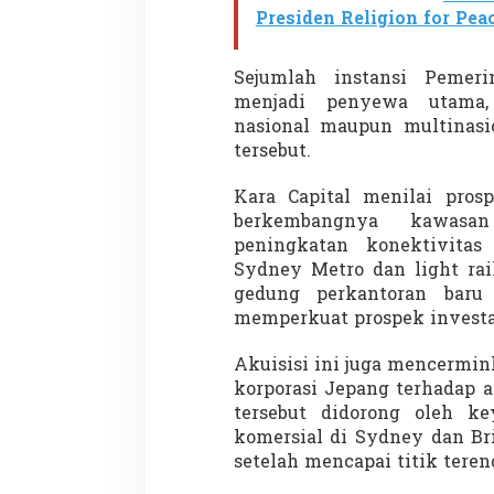
g
Presiden Religion for Pea
i
s
B
Sejumlah instansi Peme
e
Demonstrasi Gen-Z Guncang
Menteri Nusron: 
menjadi penyewa utama,
s
Nepal, PM Mundur Mendadak
Cegah Konflik da
nasional maupun multinasi
a
Setelah Gedung Parlemen Dibakar
Penataan Ruang
Di GLOBAL, SOROTAN
|
12 September 2025
Di NASIONAL, SOROTAN
r
tersebut.
Kara Capital menilai pros
berkembangnya kawasa
peningkatan konektivitas 
Sydney Metro dan light rail
gedung perkantoran baru
memperkuat prospek investa
Akuisisi ini juga mencermi
korporasi Jepang terhadap a
tersebut didorong oleh ke
komersial di Sydney dan Br
setelah mencapai titik teren