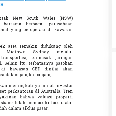
ce
rintah New South Wales (NSW)
Patok Batas Tanah
Rekognisi Sejarah Kerajaan Siak
 bersama berbagai perusahaan
n Dukung
dan Harapan Daerah Istimewa Riau
onal yang beroperasi di kawasan
|
8 Agustus 2025
Di KOLOM, Opini, SOROTAN
|
16 Juni 2025
pek aset semakin didukung oleh
n Midtown Sydney melalui
transportasi, termasuk jaringan
. Selain itu, terbatasnya pasokan
 di kawasan CBD dinilai akan
si dalam jangka panjang.
nkan meningkatnya minat investor
set perkantoran di Australia. Tren
yakinan bahwa valuasi properti
isbane telah memasuki fase stabil
dah dalam siklus pasar.