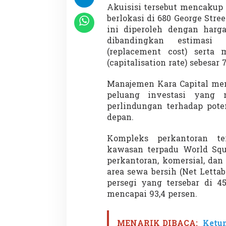
i
Akuisisi tersebut mencakup
t
berlokasi di 680 George Stree
a
ini diperoleh dengan harga
l
P
dibandingkan estimasi
i
(replacement cost) serta 
m
(capitalisation rate) sebesar 
p
i
Manajemen Kara Capital men
n
T
peluang investasi yang 
r
perlindungan terhadap pote
a
depan.
n
s
Kompleks perkantoran te
a
k
kawasan terpadu World Sq
s
perkantoran, komersial, dan
i
area sewa bersih (Net Letta
S
persegi yang tersebar di 4
t
mencapai 93,4 persen.
r
a
t
e
MENARIK DIBACA:
Ketum