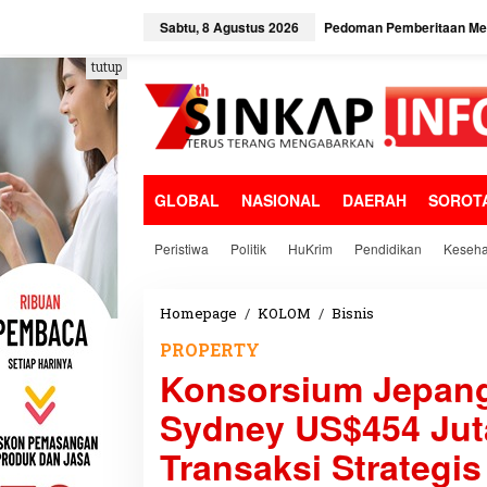
L
e
Sabtu, 8 Agustus 2026
Pedoman Pemberitaan Med
w
a
tutup
t
i
k
e
k
o
GLOBAL
NASIONAL
DAERAH
SOROT
n
t
e
Peristiwa
Politik
HuKrim
Pendidikan
Keseha
n
Homepage
/
KOLOM
/
Bisnis
K
o
PROPERTY
n
Konsorsium Jepang
s
o
Sydney US$454 Juta
r
s
Transaksi Strategis
i
u