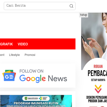
tutup
OGRAFIK
VIDEO
ment
Lifestyle
Promosi