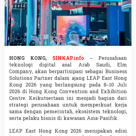
r
m
a
s
i
D
i
g
i
t
a
HONG KONG,
SINKAP.info
– Perusahaan
l
teknologi digital asal Arab Saudi, Elm
A
Company, akan berpartisipasi sebagai Business
r
Solutions Partner dalam ajang LEAP East Hong
a
Kong 2026 yang berlangsung pada 8–10 Juli
b
S
2026 di Hong Kong Convention and Exhibition
a
Centre. Keikutsertaan ini menjadi bagian dari
u
strategi perusahaan untuk memperkuat kerja
d
sama dengan pemerintah, ekosistem teknologi,
i
d
serta pelaku bisnis di kawasan Asia-Pasifik.
i
H
LEAP East Hong Kong 2026 merupakan edisi
o