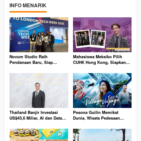
INFO MENARIK
Novum Studio Raih
Mahasiswa Meksiko Pilih
Pendanaan Baru, Siap
CUHK Hong Kong, Siapkan
Guncang Dunia Bisnis Lewat
Karier Media Global Lewat
Platform AI Ahoy Project
Beasiswa Internasional
Global
Bergengsi
Thailand Banjir Investasi
Pesona Guilin Memikat
US$43,6 Miliar, AI dan Data
Dunia, Wisata Pedesaan
Center Jadi Penggerak
Hadirkan Pengalaman Budaya
Ekonomi Baru Nasional
dan Alam Tak Terlupakan
Bersama