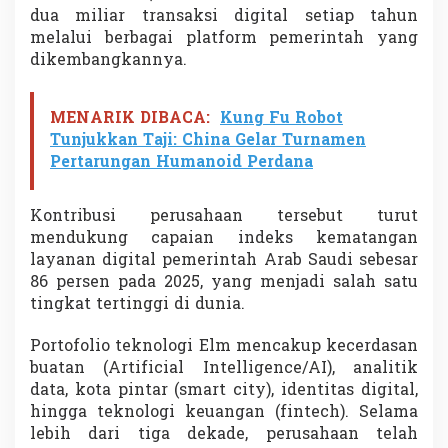
t
dua miliar transaksi digital setiap tahun
e
melalui berbagai platform pemerintah yang
g
dikembangkannya.
i
s
A
MENARIK DIBACA:
Kung Fu Robot
s
Tunjukkan Taji: China Gelar Turnamen
i
a
Pertarungan Humanoid Perdana
P
a
s
Kontribusi perusahaan tersebut turut
i
mendukung capaian indeks kematangan
f
layanan digital pemerintah Arab Saudi sebesar
i
86 persen pada 2025, yang menjadi salah satu
k
tingkat tertinggi di dunia.
Portofolio teknologi Elm mencakup kecerdasan
buatan (Artificial Intelligence/AI), analitik
data, kota pintar (smart city), identitas digital,
hingga teknologi keuangan (fintech). Selama
lebih dari tiga dekade, perusahaan telah