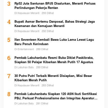
3
Rp52 Juta Santunan BPJS Disalurkan, Meranti Perluas
Perlindungan Pekerja Rentan
Di Kepulauan Meranti
293 Dilihat
4
Bupati Asmar Bertemu Danposal, Bahas Strategi Jaga
Keamanan dan Kemajuan Meranti
Di Kepulauan Meranti
292 Dilihat
5
Ifan Seventeen Kembali Bawa Luka Lama Lewat Lagu
Baru Penuh Kerinduan
Di Entertainment
289 Dilihat
6
Pemkab Labuhanbatu Resmi Buka Diklat Paskibraka,
Siapkan 50 Pelajar Kibarkan Merah Putih 17 Agustus
Di Labuhan Batu
289 Dilihat
7
30 Putra Putri Terbaik Meranti Disiapkan, Misi Besar
Kibarkan Merah Putih
Di Kepulauan Meranti
283 Dilihat
8
Pemkab Labuhanbatu Siapkan 120 ASN Ikuti Sertifikasi
PBJ, Perkuat Profesionalisme dan Integritas Aparatur
Pemerintah
Di Labuhan Batu
281 Dilihat