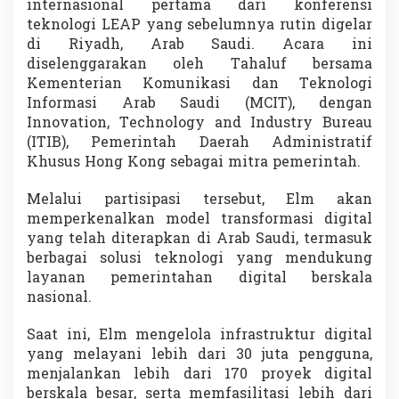
internasional pertama dari konferensi
n
teknologi LEAP yang sebelumnya rutin digelar
g
K
di Riyadh, Arab Saudi. Acara ini
o
diselenggarakan oleh Tahaluf bersama
n
Kementerian Komunikasi dan Teknologi
g
Informasi Arab Saudi (MCIT), dengan
,
Innovation, Technology and Industry Bureau
B
i
(ITIB), Pemerintah Daerah Administratif
d
Khusus Hong Kong sebagai mitra pemerintah.
i
k
Melalui partisipasi tersebut, Elm akan
K
memperkenalkan model transformasi digital
e
m
yang telah diterapkan di Arab Saudi, termasuk
i
berbagai solusi teknologi yang mendukung
t
layanan pemerintahan digital berskala
r
nasional.
a
a
n
Saat ini, Elm mengelola infrastruktur digital
S
yang melayani lebih dari 30 juta pengguna,
t
menjalankan lebih dari 170 proyek digital
r
berskala besar, serta memfasilitasi lebih dari
a