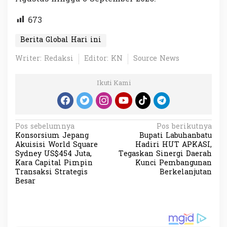
673
Berita Global Hari ini
Writer: Redaksi
Editor: KN
Source News
Ikuti Kami
N
Pos sebelumnya
Pos berikutnya
Konsorsium Jepang
Bupati Labuhanbatu
a
Akuisisi World Square
Hadiri HUT APKASI,
v
Sydney US$454 Juta,
Tegaskan Sinergi Daerah
Kara Capital Pimpin
Kunci Pembangunan
i
Transaksi Strategis
Berkelanjutan
Besar
g
a
s