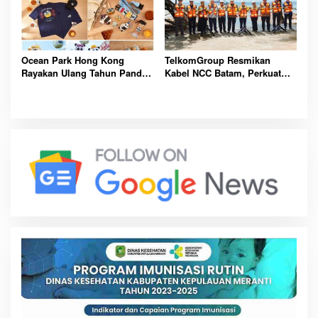
Ocean Park Hong Kong
TelkomGroup Resmikan
Rayakan Ulang Tahun Panda,
Kabel NCC Batam, Perkuat
Pengunjung Berpeluang
Gerbang Digital Indonesia
Bawa Pulang Mobil Listrik
Menuju Pasar Global Lebih
Mewah
Kompetitif