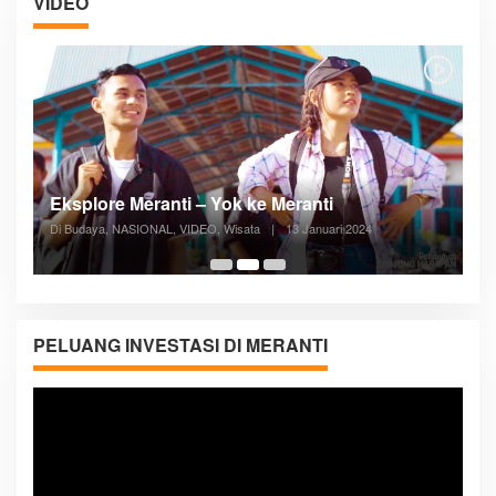
VIDEO
Posyandu Melayani Semua Siklus Hidup
Di ADVERTORIAL, Kesehatan, VIDEO
|
27 Desember 2023
05:08
PELUANG INVESTASI DI MERANTI
Pemutar
Video