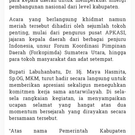
para kepala daerah untuk memperkuat sinergi
n
pembangunan nasional dari level kabupaten.
e
r
Acara yang berlangsung khidmat namun
g
i
meriah tersebut dihadiri oleh sejumlah tokoh
D
penting, mulai dari pengurus pusat APKASI,
a
jajaran kepala daerah dari berbagai penjuru
e
Indonesia, unsur Forum Koordinasi Pimpinan
r
Daerah (Forkopimda) Sumatera Utara, hingga
a
h
para tokoh masyarakat dan adat setempat.
K
u
Bupati Labuhanbatu, Dr. Hj. Maya Hasmita,
n
Sp.OG, MKM, turut hadir secara langsung untuk
c
memberikan apresiasi sekaligus meneguhkan
i
P
komitmen kerja sama antarwilayah. Di sela-
e
sela rangkaian kegiatan, ia menyampaikan
m
ucapan selamat yang hangat atas dua
b
momentum bersejarah yang dirayakan secara
a
n
bersamaan tersebut.
g
u
“Atas nama Pemerintah Kabupaten
n