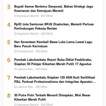
3
Bupati Asmar Bertemu Danposal, Bahas Strategi Jaga
Keamanan dan Kemajuan Meranti
Di Kepulauan Meranti
254 Dilihat
4
Rp52 Juta Santunan BPJS Disalurkan, Meranti Perluas
Perlindungan Pekerja Rentan
Di Kepulauan Meranti
252 Dilihat
5
Ifan Seventeen Kembali Bawa Luka Lama Lewat Lagu
Baru Penuh Kerinduan
Di Entertainment
248 Dilihat
6
Pemkab Labuhanbatu Resmi Buka Diklat Paskibraka,
Siapkan 50 Pelajar Kibarkan Merah Putih 17 Agustus
Di Labuhan Batu
246 Dilihat
7
Pemkab Labuhanbatu Siapkan 120 ASN Ikuti Sertifikasi
PBJ, Perkuat Profesionalisme dan Integritas Aparatur
Pemerintah
Di Labuhan Batu
245 Dilihat
8
30 Putra Putri Terbaik Meranti Disiapkan, Misi Besar
Kibarkan Merah Putih
Di Kepulauan Meranti
242 Dilihat