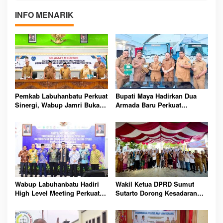
INFO MENARIK
Pemkab Labuhanbatu Perkuat
Bupati Maya Hadirkan Dua
Sinergi, Wabup Jamri Buka
Armada Baru Perkuat
Sosialisasi Prioritas Dana
Pengelolaan Sampah Menuju
Desa 2026
Labuhanbatu Bersinar
Wabup Labuhanbatu Hadiri
Wakil Ketua DPRD Sumut
High Level Meeting Perkuat
Sutarto Dorong Kesadaran
Pengendalian Inflasi dan
Masyarakat Soal
Digitalisasi Daerah
Pembangunan Rendah
Karbon Berkelanjutan