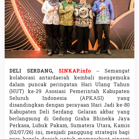
a
d
i
r
i
H
U
T
A
P
K
A
S
DELI SERDANG,
SINKAP.info
– Semangat
I
kolaborasi antardaerah kembali mengemuka
,
dalam puncak peringatan Hari Ulang Tahun
T
(HUT) ke-29 Asosiasi Pemerintah Kabupaten
e
Seluruh Indonesia (APKASI) yang
g
a
disandingkan dengan perayaan Hari Jadi ke-80
s
Kabupaten Deli Serdang. Gelaran akbar yang
k
berlangsung di Gedung Graha Bhineka Jaya
a
Perkasa, Lubuk Pakam, Sumatera Utara, Kamis
n
S
(02/07/26) ini, menjadi panggung strategis bagi
i