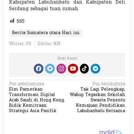
Kabupaten Labuhanbatu dan Kabupaten Deli
Serdang sebagai tuan rumah.
585
Berita Sumatera utara Hari ini
Writer: FS
Editor: KN
Ikuti Kami
N
Pos sebelumnya
Pos berikutnya
Elm Pamerkan
Tak Lagi Pelengkap,
a
Transformasi Digital
Wabup Tegaskan Sekolah
v
Arab Saudi di Hong Kong,
Swasta Penentu
Bidik Kemitraan
Kemajuan Pendidikan
i
Strategis Asia Pasifik
Labuhanbatu Bersama
g
a