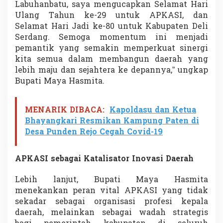
Labuhanbatu, saya mengucapkan Selamat Hari
a
Ulang Tahun ke-29 untuk APKASI, dan
n
B
Selamat Hari Jadi ke-80 untuk Kabupaten Deli
e
Serdang. Semoga momentum ini menjadi
r
pemantik yang semakin memperkuat sinergi
k
kita semua dalam membangun daerah yang
e
lebih maju dan sejahtera ke depannya,” ungkap
l
a
Bupati Maya Hasmita.
n
j
u
MENARIK DIBACA:
Kapoldasu dan Ketua
t
Bhayangkari Resmikan Kampung Paten di
a
Desa Punden Rejo Cegah Covid-19
n
APKASI sebagai Katalisator Inovasi Daerah
Lebih lanjut, Bupati Maya Hasmita
menekankan peran vital APKASI yang tidak
sekadar sebagai organisasi profesi kepala
daerah, melainkan sebagai wadah strategis