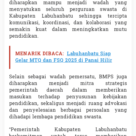
diharapkan mampu menjadi wadah yang
n
menyatukan seluruh perguruan swasta di
L
a
Kabupaten Labuhanbatu sehingga tercipta
b
komunikasi, koordinasi, dan kolaborasi yang
u
semakin kuat dalam meningkatkan mutu
h
pendidikan.
a
n
b
a
MENARIK DIBACA:
Labuhanbatu Siap
t
Gelar MTQ dan FSQ 2025 di Panai Hilir
u
B
e
Selain sebagai wadah pemersatu, BMPS juga
r
diharapkan menjadi mitra strategis
s
pemerintah daerah dalam memberikan
a
masukan terhadap penyusunan kebijakan
m
a
pendidikan, sekaligus menjadi ruang advokasi
dan penyelesaian berbagai persoalan yang
dihadapi lembaga pendidikan swasta.
“Pemerintah Kabupaten Labuhanbatu