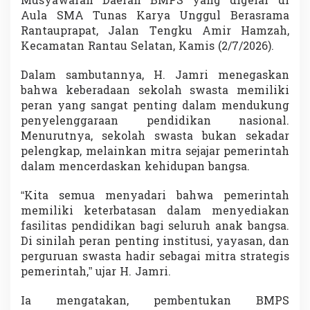
Musyawarah Daerah BMPS yang digelar di
a
Aula SMA Tunas Karya Unggul Berasrama
P
Rantauprapat, Jalan Tengku Amir Hamzah,
e
n
Kecamatan Rantau Selatan, Kamis (2/7/2026).
e
n
Dalam sambutannya, H. Jamri menegaskan
t
bahwa keberadaan sekolah swasta memiliki
u
peran yang sangat penting dalam mendukung
K
e
penyelenggaraan pendidikan nasional.
m
Menurutnya, sekolah swasta bukan sekadar
a
pelengkap, melainkan mitra sejajar pemerintah
j
dalam mencerdaskan kehidupan bangsa.
u
a
n
“Kita semua menyadari bahwa pemerintah
P
memiliki keterbatasan dalam menyediakan
e
fasilitas pendidikan bagi seluruh anak bangsa.
n
Di sinilah peran penting institusi, yayasan, dan
d
perguruan swasta hadir sebagai mitra strategis
i
d
pemerintah,” ujar H. Jamri.
i
k
Ia mengatakan, pembentukan BMPS
a