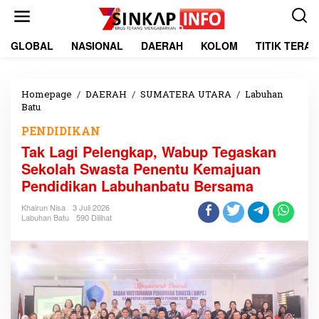
L
e
w
a
GLOBAL
NASIONAL
DAERAH
KOLOM
TITIK TERA
t
i
k
e
Homepage
/
DAERAH
/
SUMATERA UTARA
/
Labuhan
k
Batu
T
o
a
PENDIDIKAN
n
k
t
L
Tak Lagi Pelengkap, Wabup Tegaskan
e
a
Sekolah Swasta Penentu Kemajuan
n
g
Pendidikan Labuhanbatu Bersama
i
P
Khairun Nisa
3 Juli 2026
e
Labuhan Batu
590 Dilihat
l
e
n
g
k
a
p
,