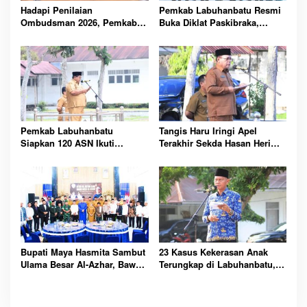
Hadapi Penilaian
Pemkab Labuhanbatu Resmi
Ombudsman 2026, Pemkab
Buka Diklat Paskibraka,
Labuhanbatu Perintahkan
Siapkan 50 Pelajar Kibarkan
OPD Berbenah
Merah Putih 17 Agustus
Pemkab Labuhanbatu
Tangis Haru Iringi Apel
Siapkan 120 ASN Ikuti
Terakhir Sekda Hasan Heri
Sertifikasi PBJ, Perkuat
Rambe Jelang Purna Bakti
Profesionalisme dan
Resmi
Integritas Aparatur
Pemerintah
Bupati Maya Hasmita Sambut
23 Kasus Kekerasan Anak
Ulama Besar Al-Azhar, Bawa
Terungkap di Labuhanbatu,
Berkah untuk Masyarakat
Pemkab Serukan
Labuhanbatu Hari Ini
Perlindungan Dimulai dari
Rumah