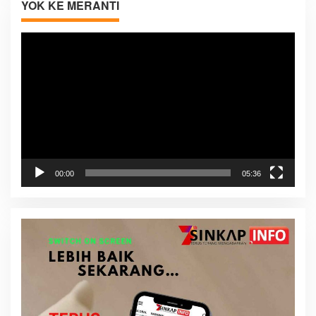
YOK KE MERANTI
Pemutar
Video
00:00
05:36