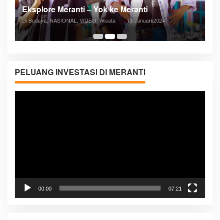
Posyandu Melayani Semua Siklus Hidup
Di ADVERTORIAL, Kesehatan, VIDEO
|
27 Desember 2023
05:08
PELUANG INVESTASI DI MERANTI
Pemutar
Video
00:00
07:21