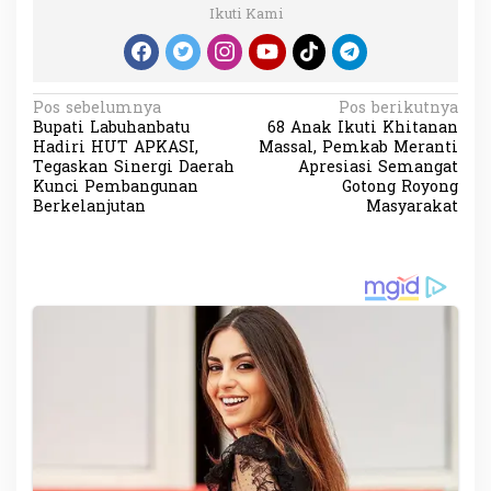
Ikuti Kami
N
Pos sebelumnya
Pos berikutnya
Bupati Labuhanbatu
68 Anak Ikuti Khitanan
a
Hadiri HUT APKASI,
Massal, Pemkab Meranti
v
Tegaskan Sinergi Daerah
Apresiasi Semangat
Kunci Pembangunan
Gotong Royong
i
Berkelanjutan
Masyarakat
g
a
s
i
p
o
s