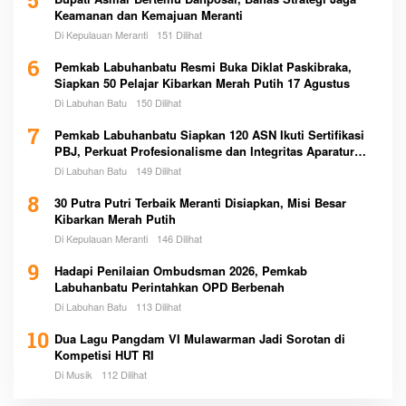
5
Keamanan dan Kemajuan Meranti
Di Kepulauan Meranti
151 Dilihat
6
Pemkab Labuhanbatu Resmi Buka Diklat Paskibraka,
Siapkan 50 Pelajar Kibarkan Merah Putih 17 Agustus
Di Labuhan Batu
150 Dilihat
7
Pemkab Labuhanbatu Siapkan 120 ASN Ikuti Sertifikasi
PBJ, Perkuat Profesionalisme dan Integritas Aparatur
Pemerintah
Di Labuhan Batu
149 Dilihat
8
30 Putra Putri Terbaik Meranti Disiapkan, Misi Besar
Kibarkan Merah Putih
Di Kepulauan Meranti
146 Dilihat
9
Hadapi Penilaian Ombudsman 2026, Pemkab
Labuhanbatu Perintahkan OPD Berbenah
Di Labuhan Batu
113 Dilihat
10
Dua Lagu Pangdam VI Mulawarman Jadi Sorotan di
Kompetisi HUT RI
Di Musik
112 Dilihat