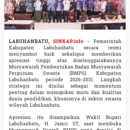
W
a
b
u
p
T
e
g
LABUHANBATU,
SINKAP.info
– Pemerintah
a
Kabupaten Labuhanbatu secara resmi
s
menyambut baik sekaligus memberikan
k
a
apresiasi tinggi atas diselenggarakannya
n
Musyawarah Pembentukan Badan Musyawarah
S
Perguruan Swasta (BMPS) Kabupaten
e
Labuhanbatu periode 2026–2031. Langkah
k
strategis ini dinilai sebagai momentum
o
l
penting dalam memajukan mutu dan kualitas
a
dunia pendidikan, khususnya di sektor swasta
h
wilayah Labuhanbatu.
S
w
Apresiasi itu disampaikan Wakil Bupati
a
s
Labuhanbatu, H. Jamri ST, saat membuka
t