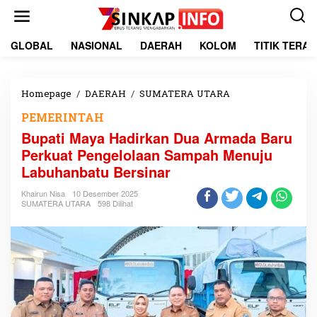
L
e
w
a
GLOBAL
NASIONAL
DAERAH
KOLOM
TITIK TERA
t
i
k
e
Homepage
/
DAERAH
/
SUMATERA UTARA
B
k
u
PEMERINTAH
o
p
n
a
Bupati Maya Hadirkan Dua Armada Baru
t
t
Perkuat Pengelolaan Sampah Menuju
e
i
Labuhanbatu Bersinar
n
M
a
Khairun Nisa
10 Desember 2025
y
SUMATERA UTARA
598 Dilihat
a
H
a
d
i
r
k
a
n