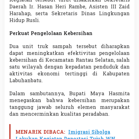
Kegiatan tersebut turut disaksikan Sekretaris
l
Daerah Ir. Hasan Heri Rambe, Asisten III Zaid
o
Harahap, serta Sekretaris Dinas Lingkungan
l
Hidup Rusli.
a
a
n
Perkuat Pengelolaan Kebersihan
S
a
Dua unit truk sampah tersebut diharapkan
m
dapat meningkatkan efektivitas pengelolaan
p
a
kebersihan di Kecamatan Rantau Selatan, salah
h
satu wilayah dengan kepadatan penduduk dan
M
aktivitas ekonomi tertinggi di Kabupaten
e
Labuhanbatu.
n
u
j
Dalam sambutannya, Bupati Maya Hasmita
u
menegaskan bahwa kebersihan merupakan
L
tanggung jawab seluruh elemen masyarakat
a
dan mencerminkan kualitas peradaban.
b
u
h
MENARIK DIBACA:
Imigrasi Sibolga
a
n