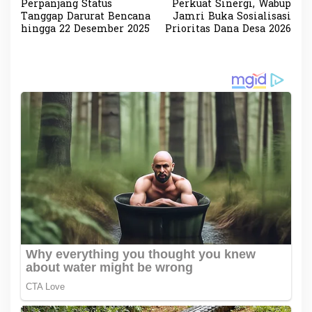
a
Perpanjang Status
Perkuat Sinergi, Wabup
v
Tanggap Darurat Bencana
Jamri Buka Sosialisasi
hingga 22 Desember 2025
Prioritas Dana Desa 2026
i
g
a
s
i
p
o
s