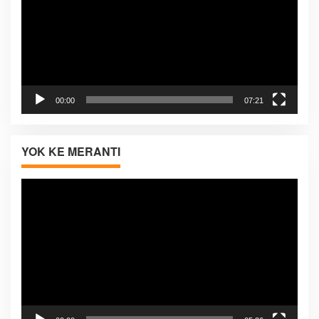
00:00
07:21
YOK KE MERANTI
Pemutar
Video