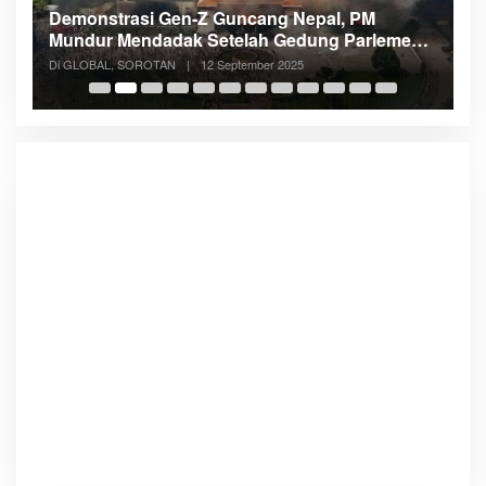
Demonstrasi Gen-Z Guncang Nepal, PM
M
Mundur Mendadak Setelah Gedung Parlemen
K
Dibakar
Di GLOBAL, SOROTAN
|
12 September 2025
Di