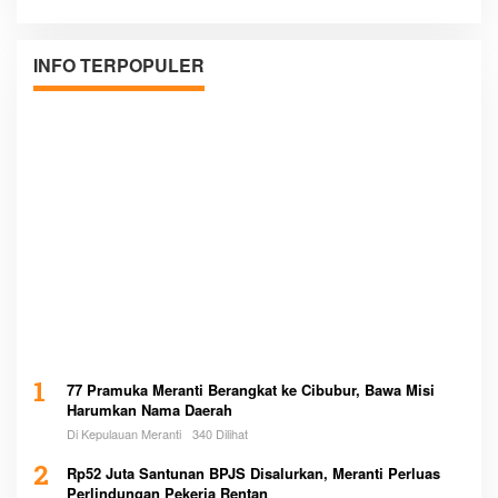
INFO TERPOPULER
1
77 Pramuka Meranti Berangkat ke Cibubur, Bawa Misi
Harumkan Nama Daerah
Di Kepulauan Meranti
340 Dilihat
2
Rp52 Juta Santunan BPJS Disalurkan, Meranti Perluas
Perlindungan Pekerja Rentan