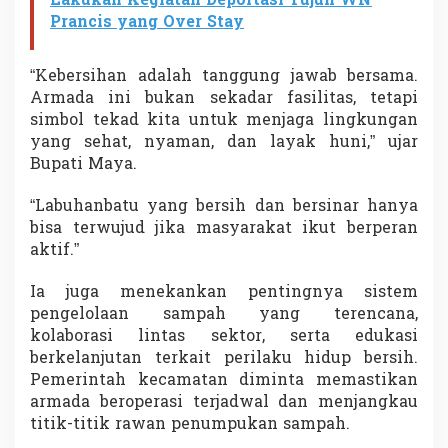
Lakukan Kegiatan Deportasi Tujuh WN
b
Prancis yang Over Stay
a
t
u
“Kebersihan adalah tanggung jawab bersama.
B
Armada ini bukan sekadar fasilitas, tetapi
e
simbol tekad kita untuk menjaga lingkungan
r
s
yang sehat, nyaman, dan layak huni,” ujar
i
Bupati Maya.
n
a
“Labuhanbatu yang bersih dan bersinar hanya
r
bisa terwujud jika masyarakat ikut berperan
aktif.”
Ia juga menekankan pentingnya sistem
pengelolaan sampah yang terencana,
kolaborasi lintas sektor, serta edukasi
berkelanjutan terkait perilaku hidup bersih.
Pemerintah kecamatan diminta memastikan
armada beroperasi terjadwal dan menjangkau
titik-titik rawan penumpukan sampah.