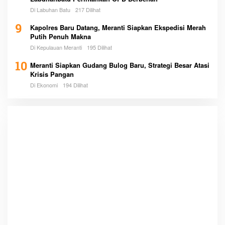
Di Labuhan Batu
217 Dilihat
9
Kapolres Baru Datang, Meranti Siapkan Ekspedisi Merah
Putih Penuh Makna
Di Kepulauan Meranti
195 Dilihat
10
Meranti Siapkan Gudang Bulog Baru, Strategi Besar Atasi
Krisis Pangan
Di Ekonomi
194 Dilihat