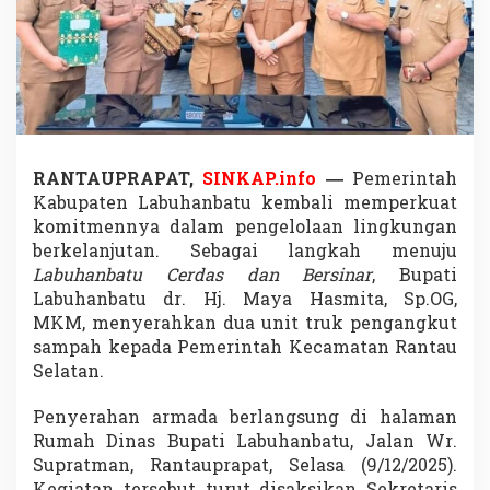
D
u
a
A
r
m
a
d
a
RANTAUPRAPAT,
SINKAP.info
—
Pemerintah
B
Kabupaten Labuhanbatu kembali memperkuat
a
komitmennya dalam pengelolaan lingkungan
r
u
berkelanjutan. Sebagai langkah menuju
P
Labuhanbatu Cerdas dan Bersinar
, Bupati
e
Labuhanbatu dr. Hj. Maya Hasmita, Sp.OG,
r
MKM, menyerahkan dua unit truk pengangkut
k
u
sampah kepada Pemerintah Kecamatan Rantau
a
Selatan.
t
P
Penyerahan armada berlangsung di halaman
e
Rumah Dinas Bupati Labuhanbatu, Jalan Wr.
n
g
Supratman, Rantauprapat, Selasa (9/12/2025).
e