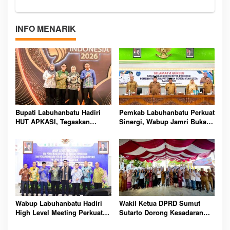
INFO MENARIK
Bupati Labuhanbatu Hadiri
Pemkab Labuhanbatu Perkuat
HUT APKASI, Tegaskan
Sinergi, Wabup Jamri Buka
Sinergi Daerah Kunci
Sosialisasi Prioritas Dana
Pembangunan Berkelanjutan
Desa 2026
Wabup Labuhanbatu Hadiri
Wakil Ketua DPRD Sumut
High Level Meeting Perkuat
Sutarto Dorong Kesadaran
Pengendalian Inflasi dan
Masyarakat Soal