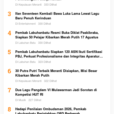
Di Kepulauan Meranti
333 Dilihat
3
Ifan Seventeen Kembali Bawa Luka Lama Lewat Lagu
Baru Penuh Kerinduan
Di Entertainment
330 Dilihat
4
Pemkab Labuhanbatu Resmi Buka Diklat Paskibraka,
Siapkan 50 Pelajar Kibarkan Merah Putih 17 Agustus
Di Labuhan Batu
330 Dilihat
5
Pemkab Labuhanbatu Siapkan 120 ASN Ikuti Sertifikasi
PBJ, Perkuat Profesionalisme dan Integritas Aparatur
Pemerintah
Di Labuhan Batu
323 Dilihat
6
30 Putra Putri Terbaik Meranti Disiapkan, Misi Besar
Kibarkan Merah Putih
Di Kepulauan Meranti
322 Dilihat
7
Dua Lagu Pangdam VI Mulawarman Jadi Sorotan di
Kompetisi HUT RI
Di Musik
227 Dilihat
8
Hadapi Penilaian Ombudsman 2026, Pemkab
Labuhanbatu Perintahkan OPD Berbenah