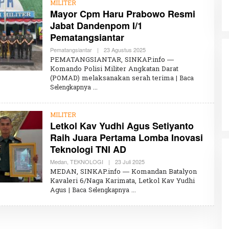
MILITER
Mayor Cpm Haru Prabowo Resmi
Jabat Dandenpom I/1
Pematangsiantar
Pematangsiantar
|
23 Agustus 2025
O
L
PEMATANGSIANTAR, SINKAP.info —
E
Komando Polisi Militer Angkatan Darat
H
(POMAD) melaksanakan serah terima
K
| Baca
H
Selengkapnya
A
I
R
U
MILITER
N
Letkol Kav Yudhi Agus Setiyanto
N
Raih Juara Pertama Lomba Inovasi
I
S
Teknologi TNI AD
A
Medan
,
TEKNOLOGI
|
23 Juli 2025
O
L
MEDAN, SINKAP.info — Komandan Batalyon
E
Kavaleri 6/Naga Karimata, Letkol Kav Yudhi
H
Agus
| Baca Selengkapnya
K
H
A
I
R
U