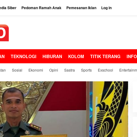
dia Siber
Pedoman Ramah Anak
Pemesanan Iklan
Log in
AN
TEKNOLOGI
HIBURAN
KOLOM
TITIK TERANG
INF
tan
Sosial
Ekonomi
Opini
Sastra
Sports
Exschool
Entertain