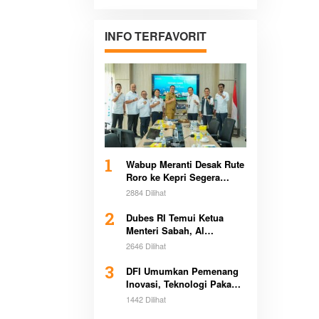
Pertanahan di
Sultra Bersama
Pemerintah
INFO TERFAVORIT
Daerah
1
Wabup Meranti Desak Rute
Roro ke Kepri Segera
Beroperasi Demi Dongkrak
2884 Dilihat
Ekonomi Daerah
2
Dubes RI Temui Ketua
Menteri Sabah, Al
Washliyah Beri Apresiasi
2646 Dilihat
Tinggi
3
DFI Umumkan Pemenang
Inovasi, Teknologi Pakan
Kurangi Emisi Bikin
1442 Dilihat
Heboh Global