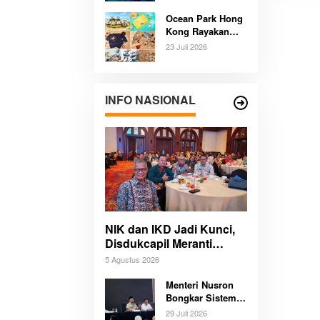
Pengalaman
Ocean Park Hong
Budaya dan Alam
Kong Rayakan
Tak Terlupakan
Ulang Tahun
Bersama
23 Juli 2026
Panda,
Pengunjung
Berpeluang Bawa
Pulang Mobil
INFO NASIONAL
Listrik Mewah
NIK dan IKD Jadi Kunci,
Disdukcapil Meranti
Percepat Revolusi
5 Agustus 2026
Layanan Digital
Menteri Nusron
Bongkar Sistem
Karier Baru
29 Juli 2026