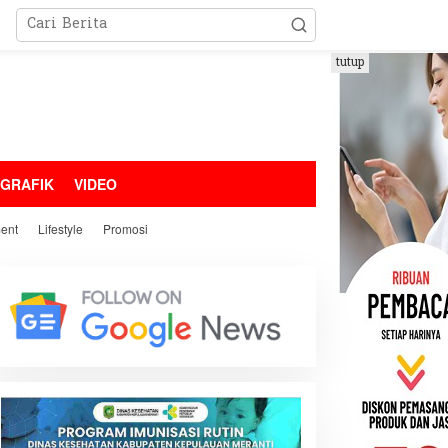
tutup
OGRAFIK
VIDEO
ment
Lifestyle
Promosi