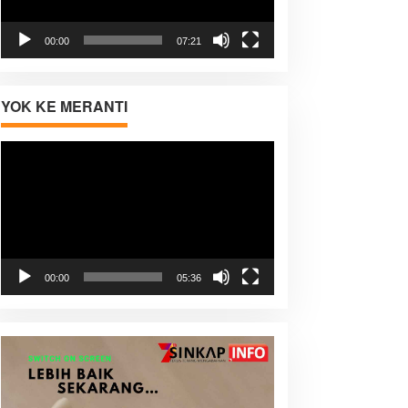
00:00
07:21
YOK KE MERANTI
Pemutar
Video
00:00
05:36