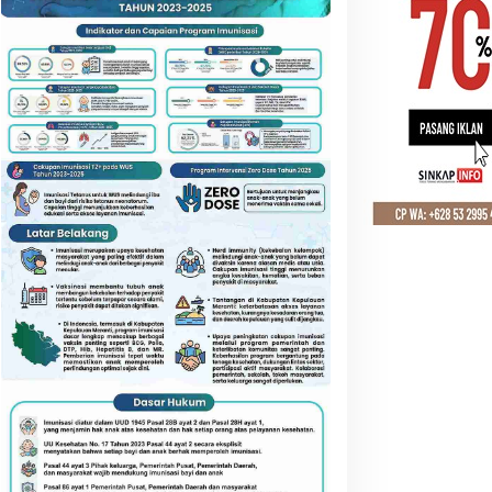
Pematangsiantar
Mayor Cpm Haru Prabowo Resmi
Dandenpom I/1 Pematangsianta
 Agustus 2025
eranti Siapkan Gudang
Rp52 Juta Santunan BPJS
ulog Baru, Strategi Besar
Disalurkan, Meranti Perluas
tasi Krisis Pangan
Perlindungan Pekerja
Rentan