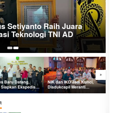
s Setiyanto Raih Juara
si Teknologi TNI AD
23
»
es Baru Datang,
NIK dan IKD Jadi Kunci,
M
i Siapkan Ekspedisi
Disdukcapil Meranti
B
Putih Penuh Makna
Percepat Revolusi Layanan
A
Digital
R