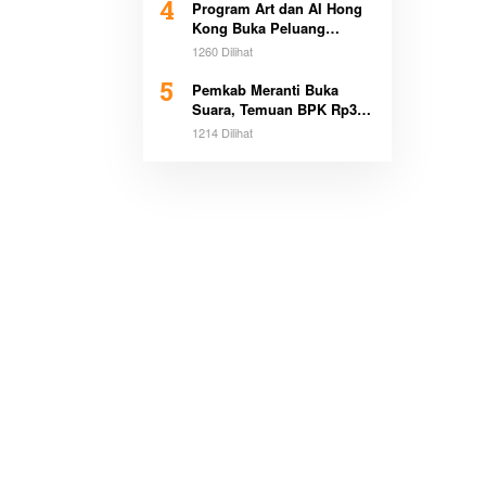
4
Program Art dan AI Hong
Kong Buka Peluang
Beasiswa Pemimpin Muda
1260 Dilihat
5
Pemkab Meranti Buka
Suara, Temuan BPK Rp3,1
Miliar Sudah Dicicil
1214 Dilihat