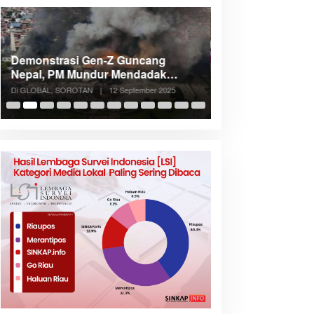
Demonstrasi Gen-Z Guncang
Menteri Nusron: 
Nepal, PM Mundur Mendadak
Cegah Konflik d
Setelah Gedung Parlemen Dibakar
Penataan Ruang
Di GLOBAL, SOROTAN
|
12 September 2025
Di NASIONAL, SOROTAN