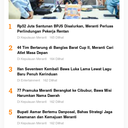
1
Rp52 Juta Santunan BPJS Disalurkan, Meranti Perluas
Perlindungan Pekerja Rentan
Di Kepulauan Meranti
165 Dilihat
2
44 Tim Bertarung di Banglas Barat Cup II, Meranti Cari
Atlet Masa Depan
Di Kepulauan Meranti
164 Dilihat
3
Ifan Seventeen Kembali Bawa Luka Lama Lewat Lagu
Baru Penuh Kerinduan
Di Entertainment
162 Dilihat
4
77 Pramuka Meranti Berangkat ke Cibubur, Bawa Misi
Harumkan Nama Daerah
Di Kepulauan Meranti
162 Dilihat
5
Bupati Asmar Bertemu Danposal, Bahas Strategi Jaga
Keamanan dan Kemajuan Meranti
Di Kepulauan Meranti
162 Dilihat