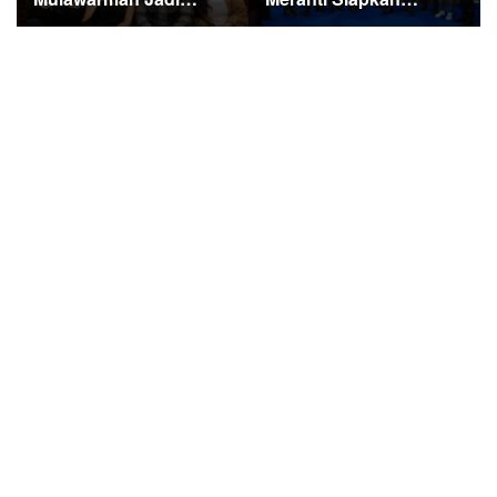
Sorotan di Kompetisi
Ekspedisi Merah Putih
HUT RI
Penuh Makna