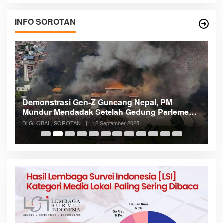
INFO SOROTAN
Demonstrasi Gen-Z Guncang Nepal, PM
M
Mundur Mendadak Setelah Gedung Parlemen
K
Dibakar
Di GLOBAL, SOROTAN
|
12 September 2025
Di