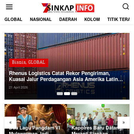
L
e
w
a
GLOBAL
NASIONAL
DAERAH
KOLOM
TITIK TERA
t
i
k
e
k
o
n
t
Bisnis
,
GLOBAL
e
Rhenus Logistics Catat Rekor Pengiriman,
n
Kuasai Jalur Perdagangan Asia Amerika Latin
Global
21 April 2026
«
»
Dua Lagu Pangdam VI
Kapolres Baru Datang,
Mulawarman Jadi
Meranti Siapkan