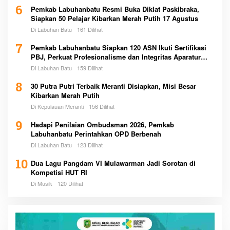
6
Pemkab Labuhanbatu Resmi Buka Diklat Paskibraka,
Siapkan 50 Pelajar Kibarkan Merah Putih 17 Agustus
Di Labuhan Batu
161 Dilihat
7
Pemkab Labuhanbatu Siapkan 120 ASN Ikuti Sertifikasi
PBJ, Perkuat Profesionalisme dan Integritas Aparatur
Pemerintah
Di Labuhan Batu
159 Dilihat
8
30 Putra Putri Terbaik Meranti Disiapkan, Misi Besar
Kibarkan Merah Putih
Di Kepulauan Meranti
156 Dilihat
9
Hadapi Penilaian Ombudsman 2026, Pemkab
Labuhanbatu Perintahkan OPD Berbenah
Di Labuhan Batu
123 Dilihat
10
Dua Lagu Pangdam VI Mulawarman Jadi Sorotan di
Kompetisi HUT RI
Di Musik
120 Dilihat