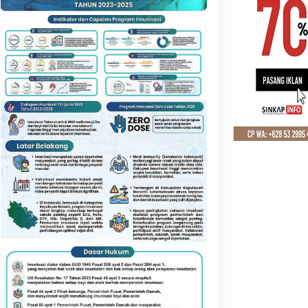
NASIONAL
,
TEKNOLOGI
Komdigi Putus Akses Sementara
Terkait Konten Deepfake Seksua
 Januari 2026
emkab Labuhanbatu
Bupati Asmar Bertemu
iapkan 120 ASN Ikuti
Danposal, Bahas Strategi
ertifikasi PBJ, Perkuat
Jaga Keamanan dan
rofesionalisme dan
Kemajuan Meranti
ntegritas Aparatur
emerintah