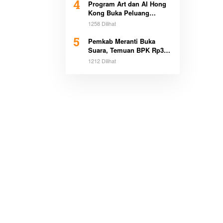
4
Program Art dan AI Hong
Kong Buka Peluang
Beasiswa Pemimpin Muda
1258 Dilihat
5
Pemkab Meranti Buka
Suara, Temuan BPK Rp3,1
Miliar Sudah Dicicil
1212 Dilihat