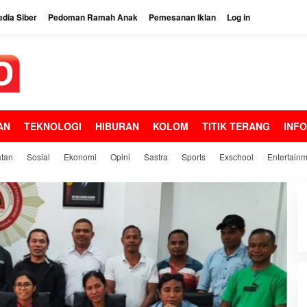
dia Siber
Pedoman Ramah Anak
Pemesanan Iklan
Log in
AN
TEKNOLOGI
HIBURAN
KOLOM
TITIK TERANG
INF
tan
Sosial
Ekonomi
Opini
Sastra
Sports
Exschool
Entertain