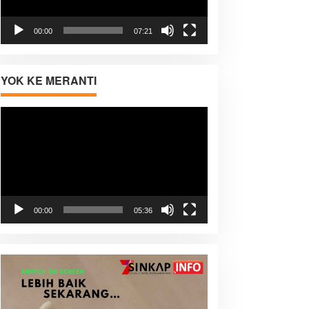
00:00
07:21
YOK KE MERANTI
Pemutar
Video
00:00
05:36