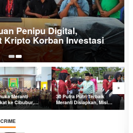
uan Penipu Digital,
 Kripto Korban Investasi
12
»
muka Meranti
30 Putra Putri Terbaik
P
kat ke Cibubur,
Meranti Disiapkan, Misi
S
isi Harumkan Nama
Besar Kibarkan Merah Putih
S
P
I
CRIME
P