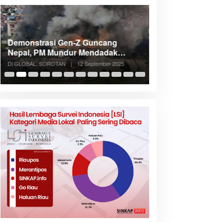
Demonstrasi Gen-Z Guncang
Menteri Nusron: 
Nepal, PM Mundur Mendadak
Cegah Konflik d
Setelah Gedung Parlemen Dibakar
Penataan Ruang
Di GLOBAL, SOROTAN
|
12 September 2025
Di NASIONAL, SOROTAN