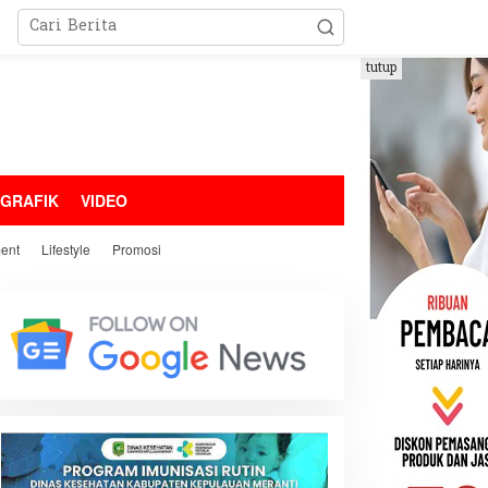
tutup
OGRAFIK
VIDEO
ment
Lifestyle
Promosi