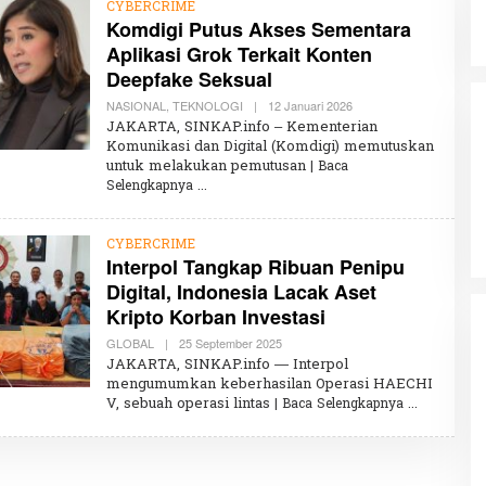
CYBERCRIME
Komdigi Putus Akses Sementara
Aplikasi Grok Terkait Konten
Deepfake Seksual
NASIONAL
,
TEKNOLOGI
|
12 Januari 2026
O
L
JAKARTA, SINKAP.info – Kementerian
E
Komunikasi dan Digital (Komdigi) memutuskan
H
untuk melakukan pemutusan
| Baca
K
H
Selengkapnya
A
I
R
U
CYBERCRIME
N
Interpol Tangkap Ribuan Penipu
N
Digital, Indonesia Lacak Aset
I
S
Kripto Korban Investasi
A
GLOBAL
|
25 September 2025
O
L
JAKARTA, SINKAP.info — Interpol
E
mengumumkan keberhasilan Operasi HAECHI
H
V, sebuah operasi lintas
| Baca Selengkapnya
K
H
A
I
R
U