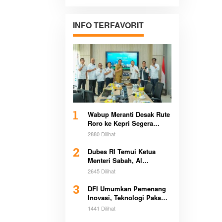
Pertanahan di
Sultra Bersama
Pemerintah
INFO TERFAVORIT
Daerah
1
Wabup Meranti Desak Rute
Roro ke Kepri Segera
Beroperasi Demi Dongkrak
2880 Dilihat
Ekonomi Daerah
2
Dubes RI Temui Ketua
Menteri Sabah, Al
Washliyah Beri Apresiasi
2645 Dilihat
Tinggi
3
DFI Umumkan Pemenang
Inovasi, Teknologi Pakan
Kurangi Emisi Bikin
1441 Dilihat
Heboh Global