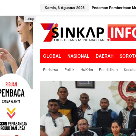
L
e
Kamis, 6 Agustus 2026
Pedoman Pemberitaan Me
w
a
tutup
t
i
k
e
k
o
GLOBAL
NASIONAL
DAERAH
SOROT
n
t
e
Peristiwa
Politik
HuKrim
Pendidikan
Keseha
n