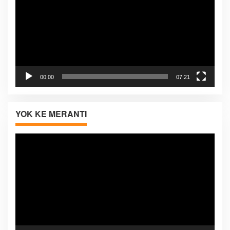
00:00
07:21
YOK KE MERANTI
Pemutar
Video