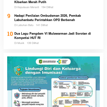
Kibarkan Merah Putih
Di Kepulauan Meranti
194 Dilihat
9
Hadapi Penilaian Ombudsman 2026, Pemkab
Labuhanbatu Perintahkan OPD Berbenah
Di Labuhan Batu
141 Dilihat
10
Dua Lagu Pangdam VI Mulawarman Jadi Sorotan di
Kompetisi HUT RI
Di Musik
139 Dilihat