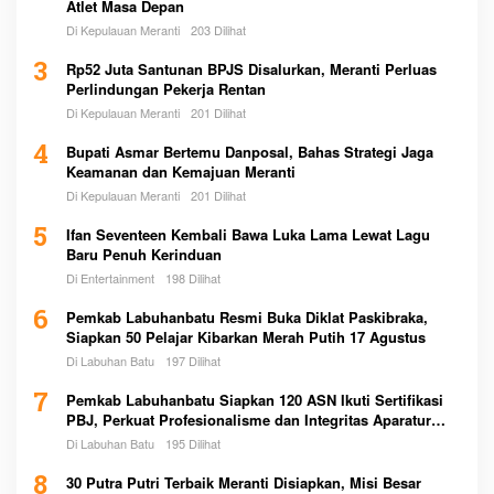
Atlet Masa Depan
Di Kepulauan Meranti
203 Dilihat
3
Rp52 Juta Santunan BPJS Disalurkan, Meranti Perluas
Perlindungan Pekerja Rentan
Di Kepulauan Meranti
201 Dilihat
4
Bupati Asmar Bertemu Danposal, Bahas Strategi Jaga
Keamanan dan Kemajuan Meranti
Di Kepulauan Meranti
201 Dilihat
5
Ifan Seventeen Kembali Bawa Luka Lama Lewat Lagu
Baru Penuh Kerinduan
Di Entertainment
198 Dilihat
6
Pemkab Labuhanbatu Resmi Buka Diklat Paskibraka,
Siapkan 50 Pelajar Kibarkan Merah Putih 17 Agustus
Di Labuhan Batu
197 Dilihat
7
Pemkab Labuhanbatu Siapkan 120 ASN Ikuti Sertifikasi
PBJ, Perkuat Profesionalisme dan Integritas Aparatur
Pemerintah
Di Labuhan Batu
195 Dilihat
8
30 Putra Putri Terbaik Meranti Disiapkan, Misi Besar