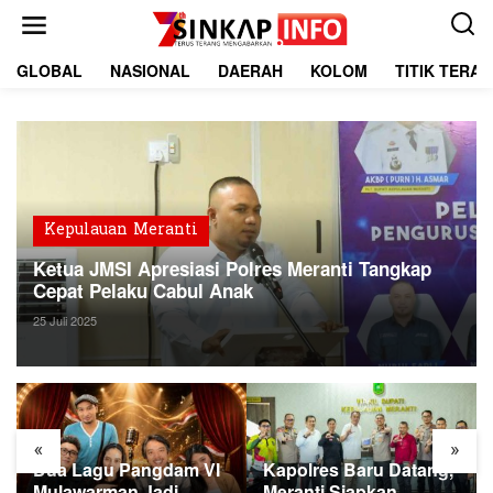
L
e
w
a
GLOBAL
NASIONAL
DAERAH
KOLOM
TITIK TERA
t
i
k
e
k
o
n
t
Kepulauan Meranti
e
Ketua JMSI Apresiasi Polres Meranti Tangkap
n
Cepat Pelaku Cabul Anak
25 Juli 2025
«
»
Dua Lagu Pangdam VI
Kapolres Baru Datang,
Mulawarman Jadi
Meranti Siapkan