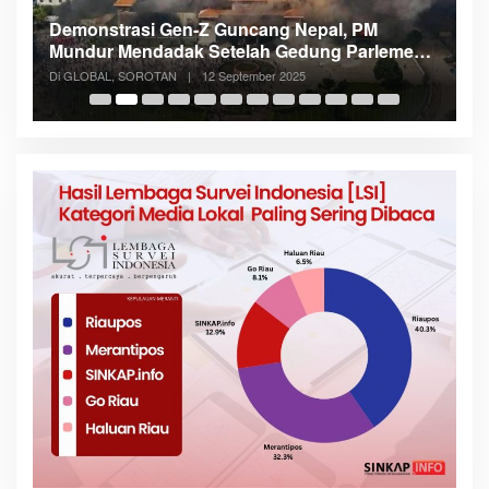
Demonstrasi Gen-Z Guncang Nepal, PM
M
Mundur Mendadak Setelah Gedung Parlemen
K
Dibakar
Di GLOBAL, SOROTAN
|
12 September 2025
Di