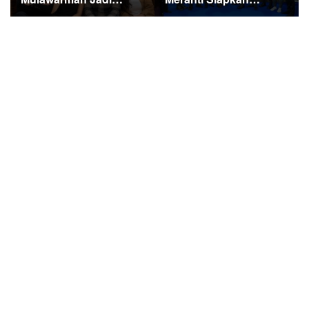
Sorotan di Kompetisi
Ekspedisi Merah Putih
HUT RI
Penuh Makna