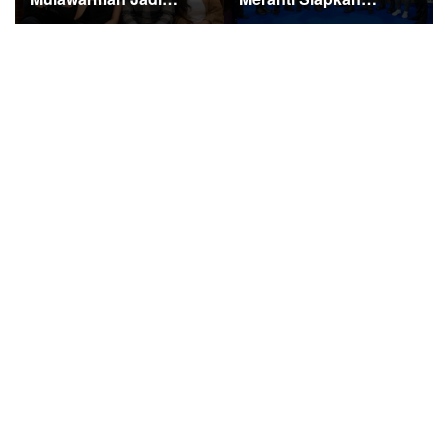
Sorotan di Kompetisi
Ekspedisi Merah Putih
HUT RI
Penuh Makna