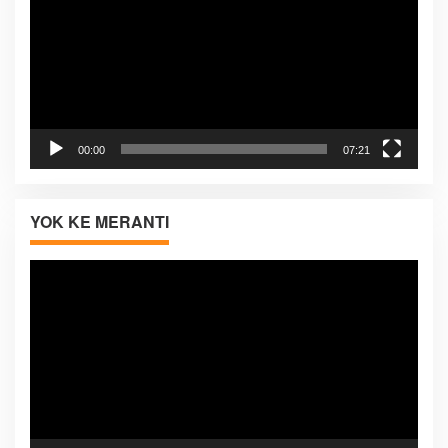
00:00
07:21
YOK KE MERANTI
Pemutar
Video