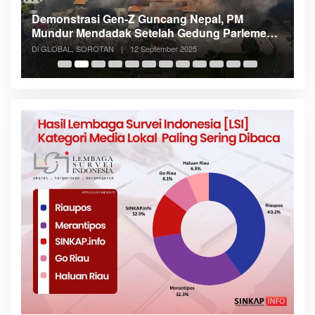
Demonstrasi Gen-Z Guncang Nepal, PM
M
Mundur Mendadak Setelah Gedung Parlemen
K
Dibakar
Di GLOBAL, SOROTAN
|
12 September 2025
Di