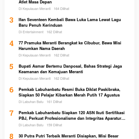
Atlet Masa Depan
Di Kepulauan Meranti
164 Dilihat
3
Ifan Seventeen Kembali Bawa Luka Lama Lewat Lagu
Baru Penuh Kerinduan
Di Entertainment
162 Dilihat
4
77 Pramuka Meranti Berangkat ke Cibubur, Bawa Misi
Harumkan Nama Daerah
Di Kepulauan Meranti
162 Dilihat
5
Bupati Asmar Bertemu Danposal, Bahas Strategi Jaga
Keamanan dan Kemajuan Meranti
Di Kepulauan Meranti
162 Dilihat
6
Pemkab Labuhanbatu Resmi Buka Diklat Paskibraka,
Siapkan 50 Pelajar Kibarkan Merah Putih 17 Agustus
Di Labuhan Batu
161 Dilihat
7
Pemkab Labuhanbatu Siapkan 120 ASN Ikuti Sertifikasi
PBJ, Perkuat Profesionalisme dan Integritas Aparatur
Pemerintah
Di Labuhan Batu
159 Dilihat
8
30 Putra Putri Terbaik Meranti Disiapkan, Misi Besar