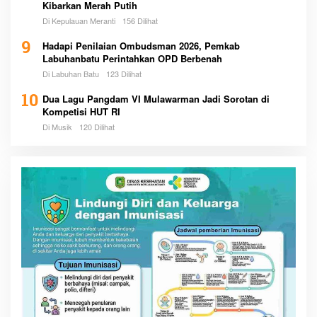
Kibarkan Merah Putih
Di Kepulauan Meranti
156 Dilihat
9
Hadapi Penilaian Ombudsman 2026, Pemkab
Labuhanbatu Perintahkan OPD Berbenah
Di Labuhan Batu
123 Dilihat
10
Dua Lagu Pangdam VI Mulawarman Jadi Sorotan di
Kompetisi HUT RI
Di Musik
120 Dilihat