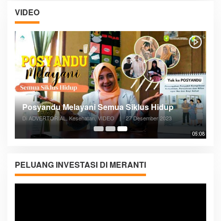
VIDEO
Posyandu Melayani Semua Siklus Hidup
Di ADVERTORIAL, Kesehatan, VIDEO
|
27 Desember 2023
05:08
PELUANG INVESTASI DI MERANTI
Pemutar
Video