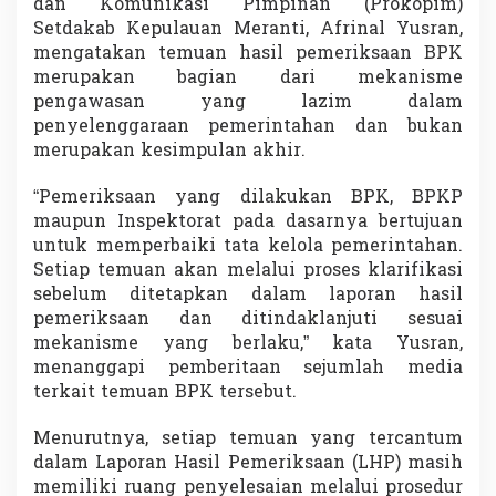
dan Komunikasi Pimpinan (Prokopim)
S
Setdakab Kepulauan Meranti, Afrinal Yusran,
u
mengatakan temuan hasil pemeriksaan BPK
d
a
merupakan bagian dari mekanisme
h
pengawasan yang lazim dalam
D
penyelenggaraan pemerintahan dan bukan
i
merupakan kesimpulan akhir.
c
i
c
“Pemeriksaan yang dilakukan BPK, BPKP
i
maupun Inspektorat pada dasarnya bertujuan
l
untuk memperbaiki tata kelola pemerintahan.
Setiap temuan akan melalui proses klarifikasi
sebelum ditetapkan dalam laporan hasil
pemeriksaan dan ditindaklanjuti sesuai
mekanisme yang berlaku,” kata Yusran,
menanggapi pemberitaan sejumlah media
terkait temuan BPK tersebut.
Menurutnya, setiap temuan yang tercantum
dalam Laporan Hasil Pemeriksaan (LHP) masih
memiliki ruang penyelesaian melalui prosedur