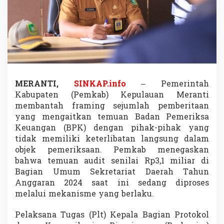
u
a
r
a
,
T
e
m
u
MERANTI,
SINKAP.info
– Pemerintah
a
Kabupaten (Pemkab) Kepulauan Meranti
n
B
membantah framing sejumlah pemberitaan
P
yang mengaitkan temuan Badan Pemeriksa
K
Keuangan (BPK) dengan pihak-pihak yang
R
tidak memiliki keterlibatan langsung dalam
p
3
objek pemeriksaan. Pemkab menegaskan
,
bahwa temuan audit senilai Rp3,1 miliar di
1
Bagian Umum Sekretariat Daerah Tahun
M
Anggaran 2024 saat ini sedang diproses
i
melalui mekanisme yang berlaku.
l
i
a
Pelaksana Tugas (Plt) Kepala Bagian Protokol
r