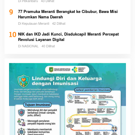
Di Pekanbaru
43 Dilihat
9
77 Pramuka Meranti Berangkat ke Cibubur, Bawa Misi
Harumkan Nama Daerah
Di Kepulauan Meranti
42 Dilihat
10
NIK dan IKD Jadi Kunci, Disdukcapil Meranti Percepat
Revolusi Layanan Digital
Di NASIONAL
40 Dilihat