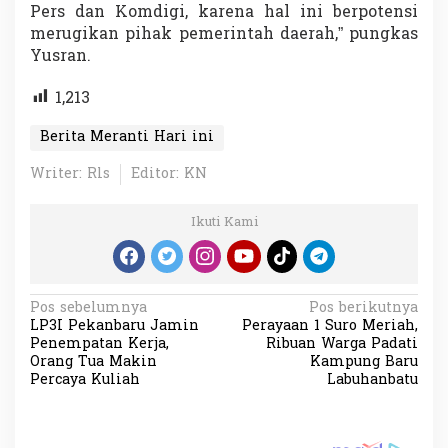
Pers dan Komdigi, karena hal ini berpotensi
merugikan pihak pemerintah daerah,” pungkas
Yusran.
1,213
Berita Meranti Hari ini
Writer: Rls
Editor: KN
Ikuti Kami
N
Pos sebelumnya
Pos berikutnya
LP3I Pekanbaru Jamin
Perayaan 1 Suro Meriah,
a
Penempatan Kerja,
Ribuan Warga Padati
v
Orang Tua Makin
Kampung Baru
Percaya Kuliah
Labuhanbatu
i
g