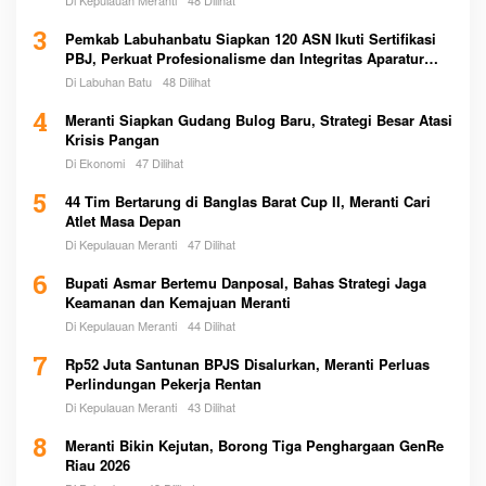
Di Kepulauan Meranti
48 Dilihat
3
Pemkab Labuhanbatu Siapkan 120 ASN Ikuti Sertifikasi
PBJ, Perkuat Profesionalisme dan Integritas Aparatur
Pemerintah
Di Labuhan Batu
48 Dilihat
4
Meranti Siapkan Gudang Bulog Baru, Strategi Besar Atasi
Krisis Pangan
Di Ekonomi
47 Dilihat
5
44 Tim Bertarung di Banglas Barat Cup II, Meranti Cari
Atlet Masa Depan
Di Kepulauan Meranti
47 Dilihat
6
Bupati Asmar Bertemu Danposal, Bahas Strategi Jaga
Keamanan dan Kemajuan Meranti
Di Kepulauan Meranti
44 Dilihat
7
Rp52 Juta Santunan BPJS Disalurkan, Meranti Perluas
Perlindungan Pekerja Rentan
Di Kepulauan Meranti
43 Dilihat
8
Meranti Bikin Kejutan, Borong Tiga Penghargaan GenRe
Riau 2026