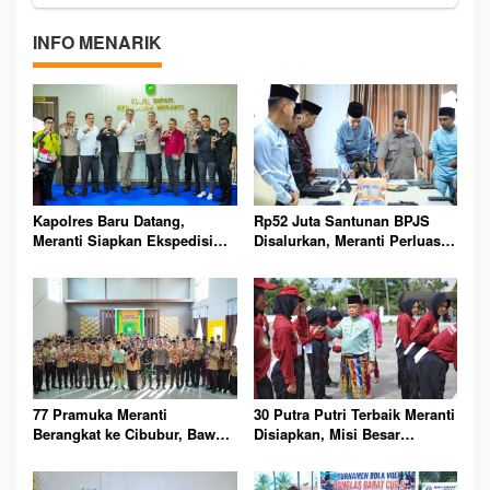
INFO MENARIK
Kapolres Baru Datang,
Rp52 Juta Santunan BPJS
Meranti Siapkan Ekspedisi
Disalurkan, Meranti Perluas
Merah Putih Penuh Makna
Perlindungan Pekerja Rentan
77 Pramuka Meranti
30 Putra Putri Terbaik Meranti
Berangkat ke Cibubur, Bawa
Disiapkan, Misi Besar
Misi Harumkan Nama Daerah
Kibarkan Merah Putih