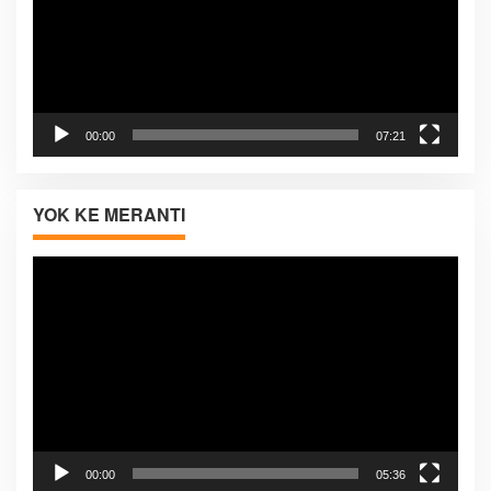
00:00
07:21
YOK KE MERANTI
Pemutar
Video
00:00
05:36