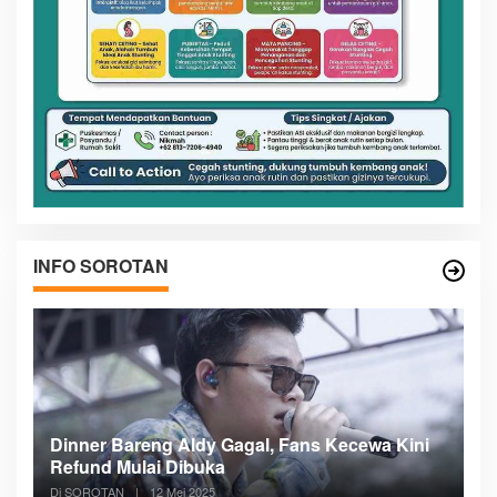
INFO SOROTAN
n
Dinner Bareng Aldy Gagal, Fans Kecewa Kini
Me
Refund Mulai Dibuka
B
Di SOROTAN
|
12 Mei 2025
Di