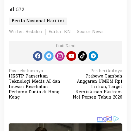
572
Berita Nasional Hari ini
Writer: Redaksi
Editor: KN
Source News
Ikuti Kami
N
Pos sebelumnya
Pos berikutnya
HKSTP Pamerkan
Prabowo Tambah
a
Teknologi Medis AI dan
Anggaran UMKM Rp1
v
Inovasi Kesehatan
Triliun, Target
Pertama Dunia di Hong
Kemiskinan Ekstrem
i
Kong
Nol Persen Tahun 2026
g
a
s
i