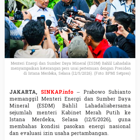
o
k
a
n
E
n
e
r
g
i
N
Menteri Energi dan Sumber Daya Mineral (ESDM) Bahlil Lahadalia
a
menyampaikan keterangan pers usai pertemuan dengan Presiden
s
di Istana Merdeka, Selasa (12/5/2026). (Foto: BPMI Setpres)
i
o
n
JAKARTA,
SINKAP.info
–
Prabowo Subianto
a
memanggil Menteri Energi dan Sumber Daya
l
A
Mineral (ESDM)
Bahlil Lahadalia
bersama
m
sejumlah menteri Kabinet Merah Putih ke
a
Istana Merdeka
, Selasa (12/5/2026), guna
n
membahas kondisi pasokan energi nasional
,
I
dan evaluasi izin usaha pertambangan.
z