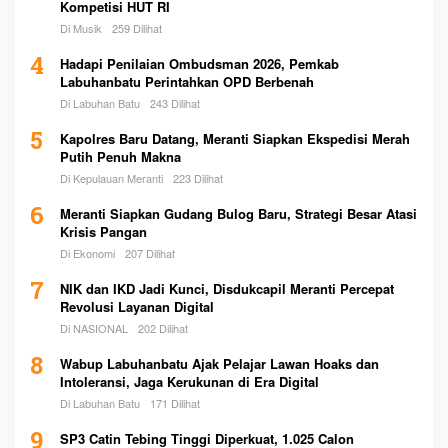
Kompetisi HUT RI
Di Musik
259 Dilihat
4
Hadapi Penilaian Ombudsman 2026, Pemkab
Labuhanbatu Perintahkan OPD Berbenah
Di Labuhan Batu
243 Dilihat
5
Kapolres Baru Datang, Meranti Siapkan Ekspedisi Merah
Putih Penuh Makna
Di Kepulauan Meranti
223 Dilihat
6
Meranti Siapkan Gudang Bulog Baru, Strategi Besar Atasi
Krisis Pangan
Di Ekonomi
207 Dilihat
7
NIK dan IKD Jadi Kunci, Disdukcapil Meranti Percepat
Revolusi Layanan Digital
Di NASIONAL
202 Dilihat
8
Wabup Labuhanbatu Ajak Pelajar Lawan Hoaks dan
Intoleransi, Jaga Kerukunan di Era Digital
Di Labuhan Batu
171 Dilihat
9
SP3 Catin Tebing Tinggi Diperkuat, 1.025 Calon