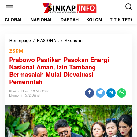
L
e
w
a
GLOBAL
NASIONAL
DAERAH
KOLOM
TITIK TERA
t
i
k
e
Homepage
/
NASIONAL
/
Ekonomi
P
k
r
ESDM
o
a
n
b
Prabowo Pastikan Pasokan Energi
t
o
Nasional Aman, Izin Tambang
e
w
Bermasalah Mulai Dievaluasi
n
o
P
Pemerintah
a
s
Khairun Nisa
13 Mei 2026
Ekonomi
572 Dilihat
t
i
k
a
n
P
a
s