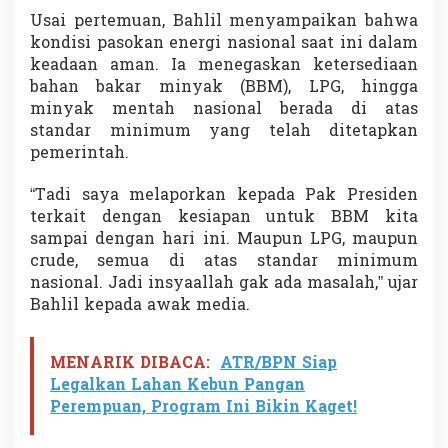
i
Usai pertemuan, Bahlil menyampaikan bahwa
n
kondisi pasokan energi nasional saat ini dalam
T
keadaan aman. Ia menegaskan ketersediaan
a
m
bahan bakar minyak (BBM), LPG, hingga
b
minyak mentah nasional berada di atas
a
standar minimum yang telah ditetapkan
n
pemerintah.
g
B
e
“Tadi saya melaporkan kepada Pak Presiden
r
terkait dengan kesiapan untuk BBM kita
m
sampai dengan hari ini. Maupun LPG, maupun
a
crude, semua di atas standar minimum
s
nasional. Jadi insyaallah gak ada masalah,” ujar
a
l
Bahlil kepada awak media.
a
h
M
MENARIK DIBACA:
ATR/BPN Siap
u
Legalkan Lahan Kebun Pangan
l
Perempuan, Program Ini Bikin Kaget!
a
i
D