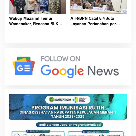
Wabup Muzamil Temui
ATR/BPN Catat 8,4 Juta
Wamenaker, Rencana BLK
Layanan Pertanahan per
Meranti Buka Peluang Kerja
Tahun, PNBP Tembus
hingga Malaysia
Triliunan Rupiah Nasional