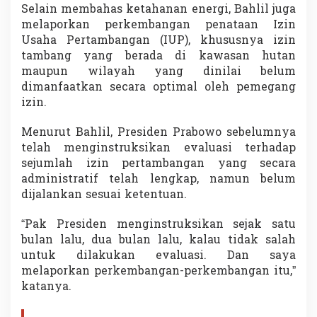
Selain membahas ketahanan energi, Bahlil juga
i
e
melaporkan perkembangan penataan Izin
v
Usaha Pertambangan (IUP), khususnya izin
a
tambang yang berada di kawasan hutan
l
maupun wilayah yang dinilai belum
u
dimanfaatkan secara optimal oleh pemegang
a
s
izin.
i
P
Menurut Bahlil, Presiden Prabowo sebelumnya
e
telah menginstruksikan evaluasi terhadap
m
sejumlah izin pertambangan yang secara
e
r
administratif telah lengkap, namun belum
i
dijalankan sesuai ketentuan.
n
t
“Pak Presiden menginstruksikan sejak satu
a
bulan lalu, dua bulan lalu, kalau tidak salah
h
untuk dilakukan evaluasi. Dan saya
melaporkan perkembangan-perkembangan itu,”
katanya.