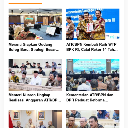
Meranti Siapkan Gudang
ATR/BPN Kembali Raih WTP
Bulog Baru, Strategi Besar
BPK RI, Catat Rekor 14 Tahun
Atasi Krisis Pangan
Berturut-turut Kelola
Keuangan
Menteri Nusron Ungkap
Kementerian ATR/BPN dan
Realisasi Anggaran ATR/BPN
DPR Perkuat Reforma
2025 Tembus 95,73 Persen di
Agraria, Bank Tanah
Hadapan DPR
Disiapkan Dongkrak Ekonomi
Rakyat