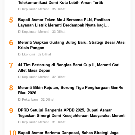
Telekomunikasi Demi Kota Lebih Aman Tertib
Di Kepulauan Meranti
35 Dilihat
5
Bupati Asmar Teken MoU Bersama PLN, Pastikan
Layanan Listrik Meranti Berdampak Nyata bagi
Masyarakat
Di Kepulauan Meranti
33 Dilihat
6
Meranti Siapkan Gudang Bulog Baru, Strategi Besar Atasi
Krisis Pangan
Di Ekonomi
32 Dilihat
7
44 Tim Bertarung di Banglas Barat Cup II, Meranti Cari
Atlet Masa Depan
Di Kepulauan Meranti
32 Dilihat
8
Meranti Bikin Kejutan, Borong Tiga Penghargaan GenRe
Riau 2026
Di Pekanbaru
32 Dilihat
9
DPRD Setujui Ranperda APBD 2025, Bupati Asmar
Tegaskan Sinergi Demi Kesejahteraan Masyarakat Meranti
Di Kepulauan Meranti
31 Dilihat
10
Bupati Asmar Bertemu Danposal, Bahas Strategi Jaga