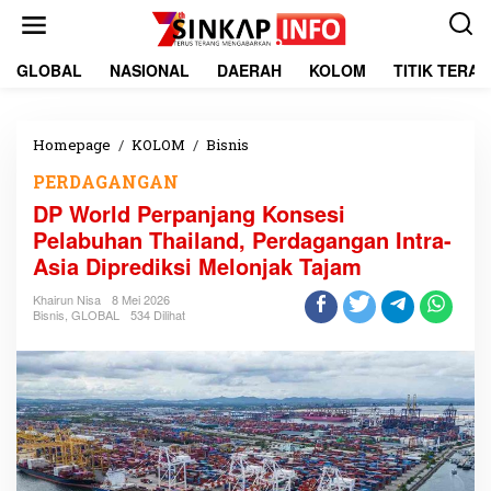
L
e
w
a
GLOBAL
NASIONAL
DAERAH
KOLOM
TITIK TERA
t
i
k
e
Homepage
/
KOLOM
/
Bisnis
D
k
P
PERDAGANGAN
o
W
n
o
DP World Perpanjang Konsesi
t
r
Pelabuhan Thailand, Perdagangan Intra-
e
l
Asia Diprediksi Melonjak Tajam
n
d
P
Khairun Nisa
8 Mei 2026
e
Bisnis
,
GLOBAL
534 Dilihat
r
p
a
n
j
a
n
g
K