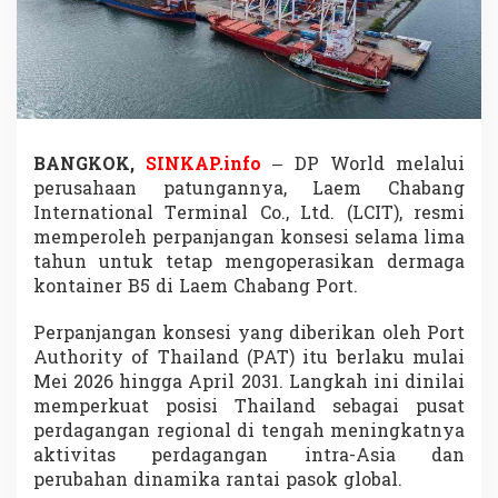
o
n
s
e
s
i
P
e
BANGKOK,
SINKAP.info
–
DP World
melalui
l
perusahaan patungannya,
Laem Chabang
a
b
International Terminal Co., Ltd.
(LCIT), resmi
u
memperoleh perpanjangan konsesi selama lima
h
tahun untuk tetap mengoperasikan dermaga
a
kontainer B5 di
Laem Chabang Port
.
n
T
h
Perpanjangan konsesi yang diberikan oleh
Port
a
Authority of Thailand
(PAT) itu berlaku mulai
i
Mei 2026 hingga April 2031. Langkah ini dinilai
l
memperkuat posisi Thailand sebagai pusat
a
perdagangan regional di tengah meningkatnya
n
d
aktivitas perdagangan intra-Asia dan
,
perubahan dinamika rantai pasok global.
P