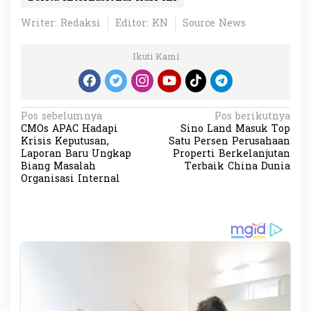
Writer: Redaksi
Editor: KN
Source News
Ikuti Kami
N
Pos sebelumnya
Pos berikutnya
CMOs APAC Hadapi
Sino Land Masuk Top
a
Krisis Keputusan,
Satu Persen Perusahaan
v
Laporan Baru Ungkap
Properti Berkelanjutan
Biang Masalah
Terbaik China Dunia
i
Organisasi Internal
g
a
s
i
p
o