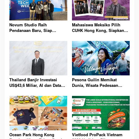
Novum Studio Raih
Mahasiswa Meksiko Pilih
Pendanaan Baru, Siap
CUHK Hong Kong, Siapkan
Guncang Dunia Bisnis Lewat
Karier Media Global Lewat
Platform AI Ahoy Project
Beasiswa Internasional
Global
Bergengsi
Thailand Banjir Investasi
Pesona Guilin Memikat
US$43,6 Miliar, AI dan Data
Dunia, Wisata Pedesaan
Center Jadi Penggerak
Hadirkan Pengalaman Budaya
Ekonomi Baru Nasional
dan Alam Tak Terlupakan
Bersama
Ocean Park Hong Kong
Vietfood ProPack Vietnam