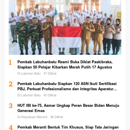
1
Pemkab Labuhanbatu Resmi Buka Diklat Paskibraka,
Siapkan 50 Pelajar Kibarkan Merah Putih 17 Agustus
Di Labuhan Batu
47 Dilihat
2
Pemkab Labuhanbatu Siapkan 120 ASN Ikuti Sertifikasi
PBJ, Perkuat Profesionalisme dan Integritas Aparatur
Pemerintah
Di Labuhan Batu
43 Dilihat
3
HUT IBI ke-75, Asmar Ungkap Peran Besar Bidan Menuju
Generasi Emas
Di Kepulauan Meranti
36 Dilihat
4
Pemkab Meranti Bentuk Tim Khusus, Siap Tata Jaringan