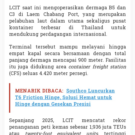
e
LCIT saat ini mengoperasikan dermaga B5 dan
r
C3 di
Laem Chabang Port
, yang merupakan
d
a
pelabuhan laut dalam utama sekaligus pusat
g
kontainer terbesar di Thailand untuk
a
mendukung perdagangan internasional.
n
g
Terminal tersebut mampu melayani hingga
a
n
empat kapal secara bersamaan dengan total
I
panjang dermaga mencapai 900 meter. Fasilitas
n
itu juga didukung area
container freight station
t
(CFS) seluas 4.420 meter persegi.
r
a
-
A
MENARIK DIBACA:
Southco Luncurkan
s
T6 Friction Hinge, Solusi Hemat untuk
i
Hinge dengan Gesekan Presisi
a
D
i
Sepanjang 2025, LCIT mencatat rekor
p
penanganan peti kemas sebesar 1,936 juta TEUs
r
atau
twenty-foot equivalent units
, tertinggi
e