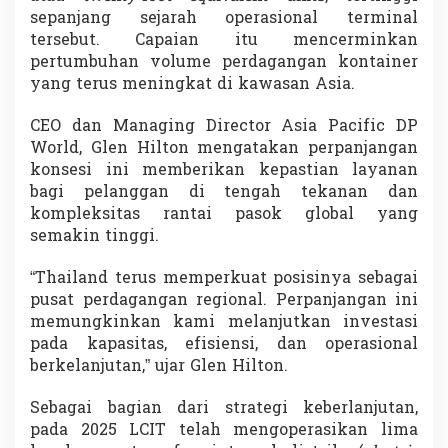
d
sepanjang sejarah operasional terminal
i
tersebut. Capaian itu mencerminkan
k
pertumbuhan volume perdagangan kontainer
s
yang terus meningkat di kawasan Asia.
i
M
e
CEO dan Managing Director Asia Pacific
DP
l
World
,
Glen Hilton
mengatakan perpanjangan
o
konsesi ini memberikan kepastian layanan
n
bagi pelanggan di tengah tekanan dan
j
a
kompleksitas rantai pasok global yang
k
semakin tinggi.
T
a
“Thailand terus memperkuat posisinya sebagai
j
pusat perdagangan regional. Perpanjangan ini
a
m
memungkinkan kami melanjutkan investasi
pada kapasitas, efisiensi, dan operasional
berkelanjutan,” ujar Glen Hilton.
Sebagai bagian dari strategi keberlanjutan,
pada 2025 LCIT telah mengoperasikan lima