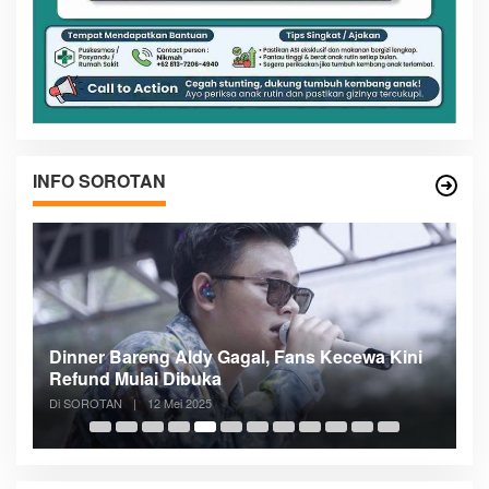
INFO SOROTAN
n
Dinner Bareng Aldy Gagal, Fans Kecewa Kini
Me
Refund Mulai Dibuka
B
Di SOROTAN
|
12 Mei 2025
Di