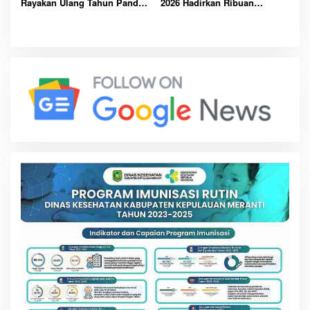
Rayakan Ulang Tahun Panda,
2026 Hadirkan Ribuan
Pengunjung Berpeluang
Perusahaan Global, Perkuat
Bawa Pulang Mobil Listrik
Masa Depan Industri F&B
Mewah
Berkelanjutan