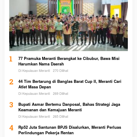
1
77 Pramuka Meranti Berangkat ke Cibubur, Bawa Misi
Harumkan Nama Daerah
Di Kepulauan Meranti
270 Dilihat
2
44 Tim Bertarung di Banglas Barat Cup II, Meranti Cari
Atlet Masa Depan
Di Kepulauan Meranti
269 Dilihat
3
Bupati Asmar Bertemu Danposal, Bahas Strategi Jaga
Keamanan dan Kemajuan Meranti
Di Kepulauan Meranti
265 Dilihat
4
Rp52 Juta Santunan BPJS Disalurkan, Meranti Perluas
Perlindungan Pekerja Rentan