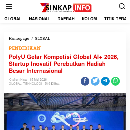
L
e
w
a
GLOBAL
NASIONAL
DAERAH
KOLOM
TITIK TERA
t
i
k
e
Homepage
/
GLOBAL
P
k
o
PENDIDIKAN
o
l
n
y
PolyU Gelar Kompetisi Global AI+ 2026,
t
U
Startup Inovatif Perebutkan Hadiah
e
G
Besar Internasional
n
e
l
Khairun Nisa
15 Mei 2026
a
GLOBAL
,
TEKNOLOGI
519 Dilihat
r
K
o
m
p
e
t
i
s