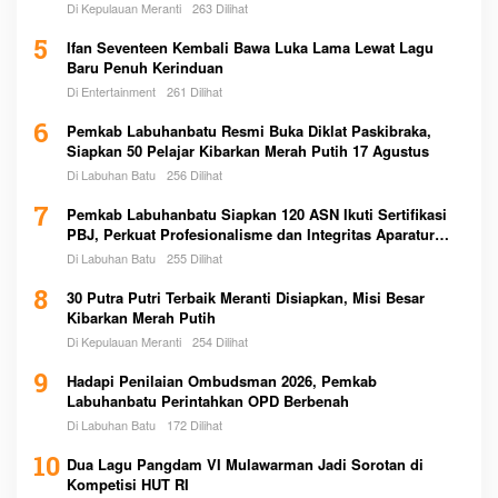
Di Kepulauan Meranti
263 Dilihat
5
Ifan Seventeen Kembali Bawa Luka Lama Lewat Lagu
Baru Penuh Kerinduan
Di Entertainment
261 Dilihat
6
Pemkab Labuhanbatu Resmi Buka Diklat Paskibraka,
Siapkan 50 Pelajar Kibarkan Merah Putih 17 Agustus
Di Labuhan Batu
256 Dilihat
7
Pemkab Labuhanbatu Siapkan 120 ASN Ikuti Sertifikasi
PBJ, Perkuat Profesionalisme dan Integritas Aparatur
Pemerintah
Di Labuhan Batu
255 Dilihat
8
30 Putra Putri Terbaik Meranti Disiapkan, Misi Besar
Kibarkan Merah Putih
Di Kepulauan Meranti
254 Dilihat
9
Hadapi Penilaian Ombudsman 2026, Pemkab
Labuhanbatu Perintahkan OPD Berbenah
Di Labuhan Batu
172 Dilihat
10
Dua Lagu Pangdam VI Mulawarman Jadi Sorotan di
Kompetisi HUT RI