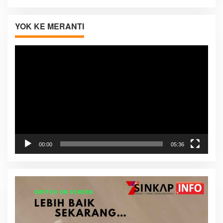
YOK KE MERANTI
Pemutar
Video
00:00
05:36