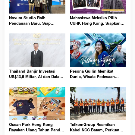
Novum Studio Raih
Mahasiswa Meksiko Pilih
Pendanaan Baru, Siap
CUHK Hong Kong, Siapkan
Guncang Dunia Bisnis Lewat
Karier Media Global Lewat
Platform AI Ahoy Project
Beasiswa Internasional
Global
Bergengsi
Thailand Banjir Investasi
Pesona Guilin Memikat
US$43,6 Miliar, AI dan Data
Dunia, Wisata Pedesaan
Center Jadi Penggerak
Hadirkan Pengalaman Budaya
Ekonomi Baru Nasional
dan Alam Tak Terlupakan
Bersama
Ocean Park Hong Kong
TelkomGroup Resmikan
Rayakan Ulang Tahun Panda,
Kabel NCC Batam, Perkuat