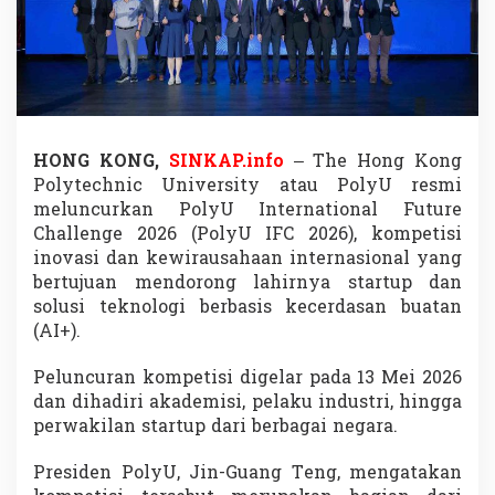
i
G
l
o
b
a
l
A
HONG KONG,
SINKAP.info
–
The Hong Kong
I
Polytechnic University
atau PolyU resmi
+
meluncurkan PolyU International Future
2
0
Challenge 2026 (PolyU IFC 2026), kompetisi
2
inovasi dan kewirausahaan internasional yang
6
bertujuan mendorong lahirnya startup dan
,
solusi teknologi berbasis kecerdasan buatan
S
t
(AI+).
a
r
Peluncuran kompetisi digelar pada 13 Mei 2026
t
dan dihadiri akademisi, pelaku industri, hingga
u
perwakilan startup dari berbagai negara.
p
I
n
Presiden PolyU,
Jin-Guang Teng
, mengatakan
o