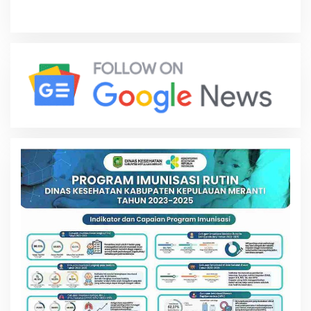
Pengunjung Berpeluang
Gerbang Digital Indonesia
Bawa Pulang Mobil Listrik
Menuju Pasar Global Lebih
Mewah
Kompetitif