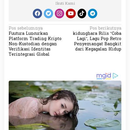
Ikuti Kami
N
Pos sebelumnya
Pos berikutnya
Fuutura Luncurkan
kidunghara Rilis “Coba
a
Platform Trading Kripto
Lagi”, Lagu Pop Retro
v
Non-Kustodian dengan
Penyemangat Bangkit
Verifikasi Identitas
dari Kegagalan Hidup
i
Terintegrasi Global
g
a
s
i
p
o
s