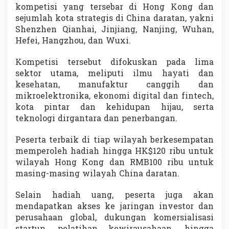
kompetisi yang tersebar di Hong Kong dan
r
I
sejumlah kota strategis di China daratan, yakni
n
Shenzhen Qianhai, Jinjiang, Nanjing, Wuhan,
t
Hefei, Hangzhou, dan Wuxi.
e
r
Kompetisi tersebut difokuskan pada lima
n
a
sektor utama, meliputi ilmu hayati dan
s
kesehatan, manufaktur canggih dan
i
mikroelektronika, ekonomi digital dan fintech,
o
kota pintar dan kehidupan hijau, serta
n
a
teknologi dirgantara dan penerbangan.
l
Peserta terbaik di tiap wilayah berkesempatan
memperoleh hadiah hingga HK$120 ribu untuk
wilayah Hong Kong dan RMB100 ribu untuk
masing-masing wilayah China daratan.
Selain hadiah uang, peserta juga akan
mendapatkan akses ke jaringan investor dan
perusahaan global, dukungan komersialisasi