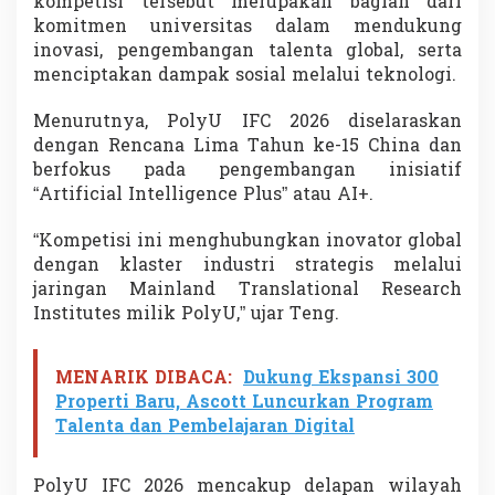
kompetisi tersebut merupakan bagian dari
v
komitmen universitas dalam mendukung
a
inovasi, pengembangan talenta global, serta
t
i
menciptakan dampak sosial melalui teknologi.
f
P
Menurutnya, PolyU IFC 2026 diselaraskan
e
dengan Rencana Lima Tahun ke-15 China dan
r
berfokus pada pengembangan inisiatif
e
b
“Artificial Intelligence Plus” atau AI+.
u
t
“Kompetisi ini menghubungkan inovator global
k
dengan klaster industri strategis melalui
a
jaringan Mainland Translational Research
n
H
Institutes milik PolyU,” ujar Teng.
a
d
i
MENARIK DIBACA:
Dukung Ekspansi 300
a
Properti Baru, Ascott Luncurkan Program
h
Talenta dan Pembelajaran Digital
B
e
s
PolyU IFC 2026 mencakup delapan wilayah
a