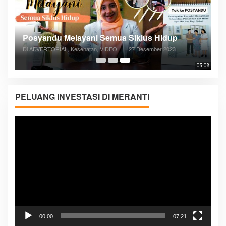
Posyandu Melayani Semua Siklus Hidup
Di ADVERTORIAL, Kesehatan, VIDEO
|
27 Desember 2023
05:08
PELUANG INVESTASI DI MERANTI
Pemutar
Video
00:00
07:21