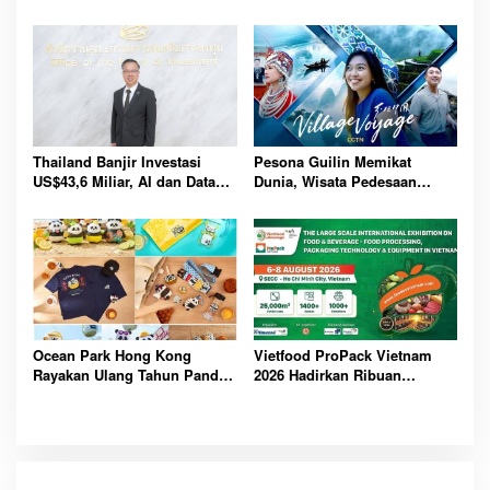
Guncang Dunia Bisnis Lewat
Karier Media Global Lewat
Platform AI Ahoy Project
Beasiswa Internasional
Global
Bergengsi
Thailand Banjir Investasi
Pesona Guilin Memikat
US$43,6 Miliar, AI dan Data
Dunia, Wisata Pedesaan
Center Jadi Penggerak
Hadirkan Pengalaman Budaya
Ekonomi Baru Nasional
dan Alam Tak Terlupakan
Bersama
Ocean Park Hong Kong
Vietfood ProPack Vietnam
Rayakan Ulang Tahun Panda,
2026 Hadirkan Ribuan
Pengunjung Berpeluang
Perusahaan Global, Perkuat
Bawa Pulang Mobil Listrik
Masa Depan Industri F&B
Mewah
Berkelanjutan