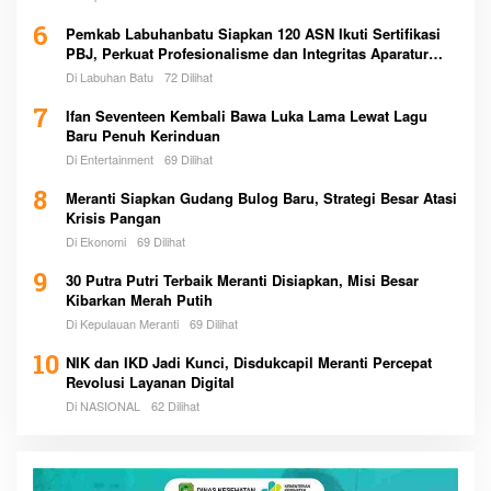
6
Pemkab Labuhanbatu Siapkan 120 ASN Ikuti Sertifikasi
PBJ, Perkuat Profesionalisme dan Integritas Aparatur
Pemerintah
Di Labuhan Batu
72 Dilihat
7
Ifan Seventeen Kembali Bawa Luka Lama Lewat Lagu
Baru Penuh Kerinduan
Di Entertainment
69 Dilihat
8
Meranti Siapkan Gudang Bulog Baru, Strategi Besar Atasi
Krisis Pangan
Di Ekonomi
69 Dilihat
9
30 Putra Putri Terbaik Meranti Disiapkan, Misi Besar
Kibarkan Merah Putih
Di Kepulauan Meranti
69 Dilihat
10
NIK dan IKD Jadi Kunci, Disdukcapil Meranti Percepat
Revolusi Layanan Digital
Di NASIONAL
62 Dilihat