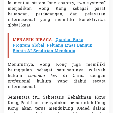
Ia menilai sistem “one country, two systems”
r
n
menjadikan Hong Kong sebagai pusat
a
keuangan, perdagangan, dan pelayaran
s
internasional yang memiliki konektivitas
i
global kuat.
o
n
a
MENARIK DIBACA:
Qianhai Buka
l
2
Program Global, Peluang Emas Bangun
0
Bisnis AI Sendirian Mendunia
2
6
Menurutnya, Hong Kong juga memiliki
keunggulan sebagai satu-satunya wilayah
hukum
common law
di China dengan
profesional hukum yang diakui secara
internasional.
Sementara itu, Sekretaris Kehakiman Hong
Kong,
Paul Lam
, menyatakan pemerintah Hong
Kong akan terus mendukung IOMed dalam