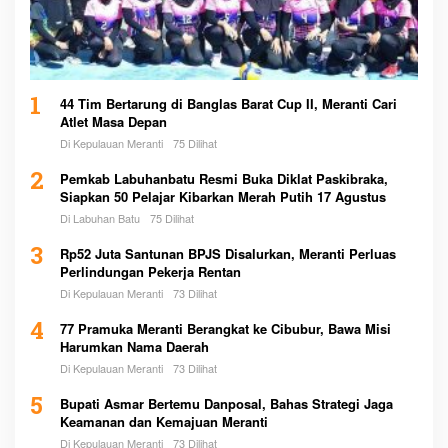
1
44 Tim Bertarung di Banglas Barat Cup II, Meranti Cari
Atlet Masa Depan
Di Kepulauan Meranti
75 Dilihat
2
Pemkab Labuhanbatu Resmi Buka Diklat Paskibraka,
Siapkan 50 Pelajar Kibarkan Merah Putih 17 Agustus
Di Labuhan Batu
75 Dilihat
3
Rp52 Juta Santunan BPJS Disalurkan, Meranti Perluas
Perlindungan Pekerja Rentan
Di Kepulauan Meranti
73 Dilihat
4
77 Pramuka Meranti Berangkat ke Cibubur, Bawa Misi
Harumkan Nama Daerah
Di Kepulauan Meranti
73 Dilihat
5
Bupati Asmar Bertemu Danposal, Bahas Strategi Jaga
Keamanan dan Kemajuan Meranti
Di Kepulauan Meranti
73 Dilihat