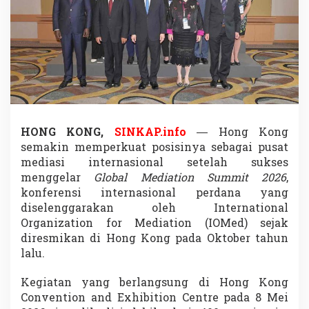
i
s
i
P
u
s
a
t
M
e
d
HONG KONG,
SINKAP.info
— Hong Kong
i
semakin memperkuat posisinya sebagai pusat
a
mediasi internasional setelah sukses
s
menggelar
Global Mediation Summit 2026
,
i
konferensi internasional perdana yang
D
u
diselenggarakan oleh
International
n
Organization for Mediation
(IOMed) sejak
i
diresmikan di Hong Kong pada Oktober tahun
a
lalu.
L
e
w
Kegiatan yang berlangsung di
Hong Kong
a
Convention and Exhibition Centre
pada 8 Mei
t