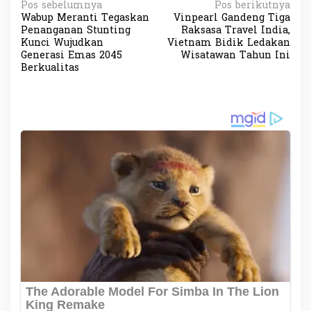
N
Pos sebelumnya
Pos berikutnya
Wabup Meranti Tegaskan
Vinpearl Gandeng Tiga
a
Penanganan Stunting
Raksasa Travel India,
v
Kunci Wujudkan
Vietnam Bidik Ledakan
Generasi Emas 2045
Wisatawan Tahun Ini
i
Berkualitas
g
a
s
i
p
o
s