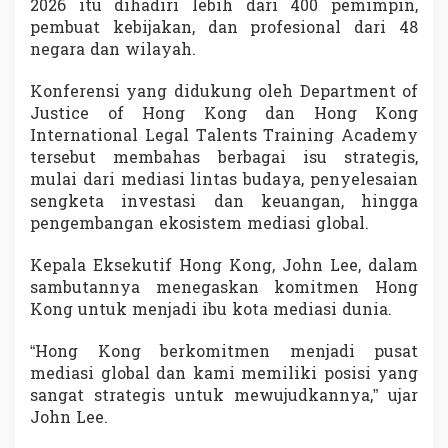
2026 itu dihadiri lebih dari 400 pemimpin,
G
pembuat kebijakan, dan profesional dari 48
l
o
negara dan wilayah.
b
a
Konferensi yang didukung oleh
Department of
l
Justice of Hong Kong
dan
Hong Kong
M
International Legal Talents Training Academy
e
d
tersebut membahas berbagai isu strategis,
i
mulai dari mediasi lintas budaya, penyelesaian
a
sengketa investasi dan keuangan, hingga
t
pengembangan ekosistem mediasi global.
i
o
n
Kepala Eksekutif Hong Kong,
John Lee
, dalam
S
sambutannya menegaskan komitmen Hong
u
Kong untuk menjadi ibu kota mediasi dunia.
m
m
“Hong Kong berkomitmen menjadi pusat
i
t
mediasi global dan kami memiliki posisi yang
I
sangat strategis untuk mewujudkannya,” ujar
n
John Lee.
t
e