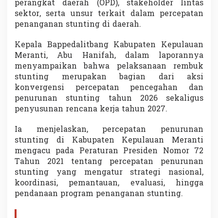
perangkat daerah (OPD), stakeholder lintas
W
sektor, serta unsur terkait dalam percepatan
u
j
penanganan stunting di daerah.
u
d
Kepala Bappedalitbang Kabupaten Kepulauan
k
Meranti, Abu Hanifah, dalam laporannya
a
menyampaikan bahwa pelaksanaan rembuk
n
G
stunting merupakan bagian dari aksi
e
konvergensi percepatan pencegahan dan
n
penurunan stunting tahun 2026 sekaligus
e
penyusunan rencana kerja tahun 2027.
r
a
s
Ia menjelaskan, percepatan penurunan
i
stunting di Kabupaten Kepulauan Meranti
E
mengacu pada Peraturan Presiden Nomor 72
m
Tahun 2021 tentang percepatan penurunan
a
stunting yang mengatur strategi nasional,
s
2
koordinasi, pemantauan, evaluasi, hingga
0
pendanaan program penanganan stunting.
4
5
B