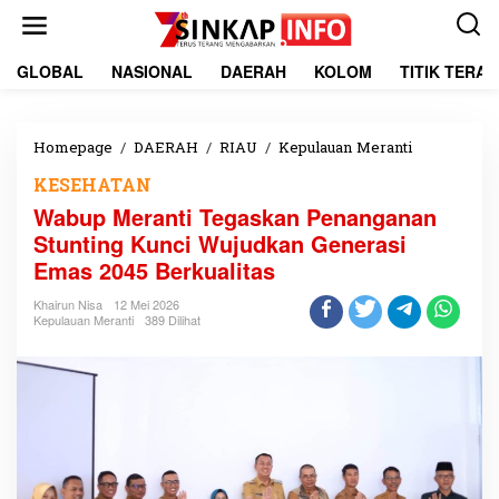
L
e
w
a
GLOBAL
NASIONAL
DAERAH
KOLOM
TITIK TERA
t
i
k
e
Homepage
/
DAERAH
/
RIAU
/
Kepulauan Meranti
W
k
a
KESEHATAN
o
b
n
u
Wabup Meranti Tegaskan Penanganan
t
p
Stunting Kunci Wujudkan Generasi
e
M
Emas 2045 Berkualitas
n
e
r
Khairun Nisa
12 Mei 2026
a
Kepulauan Meranti
389 Dilihat
n
t
i
T
e
g
a
s
k