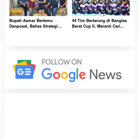
Bupati Asmar Bertemu
44 Tim Bertarung di Banglas
Danposal, Bahas Strategi
Barat Cup II, Meranti Cari
Jaga Keamanan dan
Atlet Masa Depan
Kemajuan Meranti