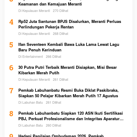
Keamanan dan Kemajuan Meranti
Di Kepulauan Meranti
270 Dilihat
4
Rp52 Juta Santunan BPJS Disalurkan, Meranti Perluas
Perlindungan Pekerja Rentan
Di Kepulauan Meranti
268 Dilihat
5
Ifan Seventeen Kembali Bawa Luka Lama Lewat Lagu
Baru Penuh Kerinduan
Di Entertainment
266 Dilihat
6
30 Putra Putri Terbaik Meranti Disiapkan, Misi Besar
Kibarkan Merah Putih
Di Kepulauan Meranti
261 Dilihat
7
Pemkab Labuhanbatu Resmi Buka Diklat Paskibraka,
Siapkan 50 Pelajar Kibarkan Merah Putih 17 Agustus
Di Labuhan Batu
261 Dilihat
8
Pemkab Labuhanbatu Siapkan 120 ASN Ikuti Sertifikasi
PBJ, Perkuat Profesionalisme dan Integritas Aparatur
Pemerintah
Di Labuhan Batu
260 Dilihat
Hadapi Penilaian Ombudsman 2026, Pemkab