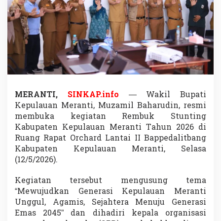
a
n
P
e
n
a
n
g
a
n
a
MERANTI,
SINKAP.info
— Wakil Bupati
n
Kepulauan Meranti, Muzamil Baharudin, resmi
S
membuka kegiatan Rembuk Stunting
t
Kabupaten Kepulauan Meranti Tahun 2026 di
u
Ruang Rapat Orchard Lantai II Bappedalitbang
n
t
Kabupaten Kepulauan Meranti, Selasa
i
(12/5/2026).
n
g
Kegiatan tersebut mengusung tema
K
“Mewujudkan Generasi Kepulauan Meranti
u
n
Unggul, Agamis, Sejahtera Menuju Generasi
c
Emas 2045” dan dihadiri kepala organisasi
i