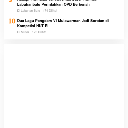
9
Labuhanbatu Perintahkan OPD Berbenah
Di Labuhan Batu
174 Dilihat
10
Dua Lagu Pangdam VI Mulawarman Jadi Sorotan di
Kompetisi HUT RI
Di Musik
172 Dilihat