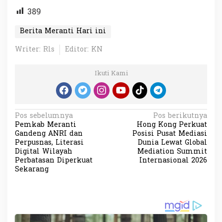
389
Berita Meranti Hari ini
Writer: Rls
Editor: KN
Ikuti Kami
N
Pos sebelumnya
Pos berikutnya
Pemkab Meranti
Hong Kong Perkuat
a
Gandeng ANRI dan
Posisi Pusat Mediasi
v
Perpusnas, Literasi
Dunia Lewat Global
Digital Wilayah
Mediation Summit
i
Perbatasan Diperkuat
Internasional 2026
Sekarang
g
a
s
i