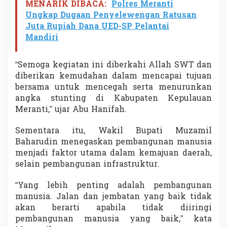
MENARIK DIBACA:
Polres Meranti
e
Ungkap Dugaan Penyelewengan Ratusan
r
k
Juta Rupiah Dana UED-SP Pelantai
u
Mandiri
a
l
i
“Semoga kegiatan ini diberkahi Allah SWT dan
t
diberikan kemudahan dalam mencapai tujuan
a
bersama untuk mencegah serta menurunkan
s
angka stunting di Kabupaten Kepulauan
Meranti,” ujar Abu Hanifah.
Sementara itu, Wakil Bupati Muzamil
Baharudin menegaskan pembangunan manusia
menjadi faktor utama dalam kemajuan daerah,
selain pembangunan infrastruktur.
“Yang lebih penting adalah pembangunan
manusia. Jalan dan jembatan yang baik tidak
akan berarti apabila tidak diiringi
pembangunan manusia yang baik,” kata