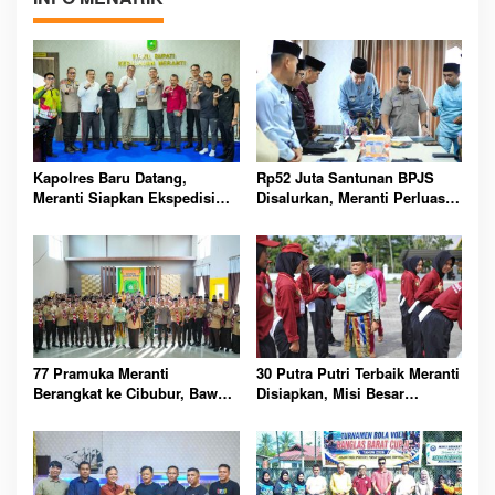
Kapolres Baru Datang,
Rp52 Juta Santunan BPJS
Meranti Siapkan Ekspedisi
Disalurkan, Meranti Perluas
Merah Putih Penuh Makna
Perlindungan Pekerja Rentan
77 Pramuka Meranti
30 Putra Putri Terbaik Meranti
Berangkat ke Cibubur, Bawa
Disiapkan, Misi Besar
Misi Harumkan Nama Daerah
Kibarkan Merah Putih