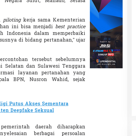
 Negara Sulut, Manado, Selasa
ri
piloting
kerja sama Kementerian
an ini bisa menjadi
best practice
uh Indonesia dalam memperbaiki
susnya di bidang pertanahan,” ujar
ercontohan tersebut sebelumnya
si Selatan dan Sulawesi Tenggara
formasi layanan pertanahan yang
epala BPN,
Nusron Wahid
, sejak
igi Putus Akses Sementara
nten Deepfake Seksual
 pemerintah daerah diharapkan
elesaian berbagai persoalan