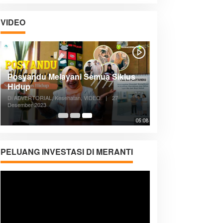
VIDEO
Posyandu Melayani Semua Siklus
Hidup
Di ADVERTORIAL, Kesehatan, VIDEO
|
27
Desember 2023
05:08
PELUANG INVESTASI DI MERANTI
Pemutar
Video