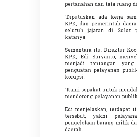
a
pertanahan dan tata ruang di
s
i
“Diputuskan ada kerja sa
o
KPK, dan pemerintah daer
n
Demonstrasi Gen-Z Guncang
Menteri Nusron: 
seluruh jajaran di Sulut p
a
Nepal, PM Mundur Mendadak
Cegah Konflik da
l
katanya.
Setelah Gedung Parlemen Dibakar
Penataan Ruang
Di GLOBAL, SOROTAN
|
12 September 2025
Di NASIONAL, SOROTAN
Sementara itu, Direktur Ko
KPK,
Edi Suryanto
, menye
menjadi tantangan yang
penguatan pelayanan publik
korupsi.
“Kami sepakat untuk mendah
mendorong pelayanan publik 
Edi menjelaskan, terdapat 
tersebut, yakni pelayan
pengelolaan barang milik da
daerah.