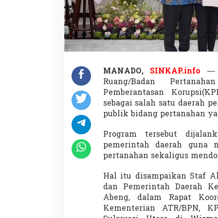
a
n
T
r
a
n
s
f
MANADO,
SINKAP.info
o
Ruang/Badan Pertanahan
r
m
Pemberantasan Korupsi
(KP
a
sebagai salah satu daerah p
s
publik bidang pertanahan yan
i
L
Program tersebut dijalan
a
y
pemerintah daerah guna m
a
pertanahan sekaligus mendo
n
a
Hal itu disampaikan Staf A
n
dan Pemerintah Daerah Ke
P
e
Abeng, dalam Rapat Koord
r
Kementerian ATR/BPN, KP
t