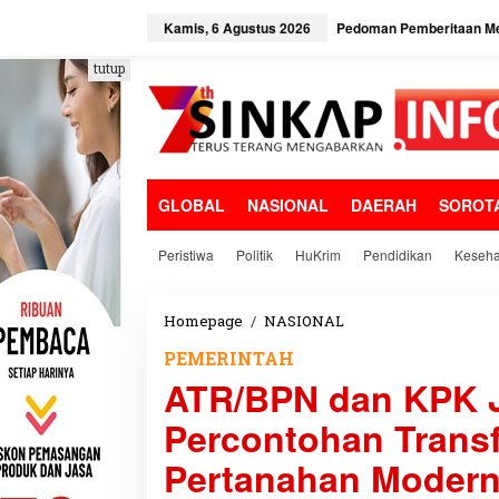
L
e
Kamis, 6 Agustus 2026
Pedoman Pemberitaan Me
w
a
tutup
t
i
k
e
k
o
GLOBAL
NASIONAL
DAERAH
SOROT
n
t
e
Peristiwa
Politik
HuKrim
Pendidikan
Keseha
n
Homepage
/
NASIONAL
A
T
PEMERINTAH
R
ATR/BPN dan KPK J
/
B
Percontohan Trans
P
N
Pertanahan Modern 
d
a