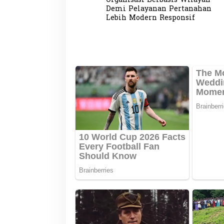
Organisasi Berbasis Wilayah
v
Demi Pelayanan Pertanahan
Lebih Modern Responsif
i
g
a
s
i
p
o
s