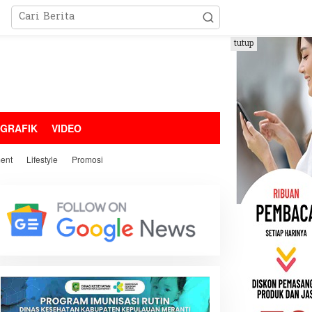
tutup
OGRAFIK
VIDEO
ment
Lifestyle
Promosi