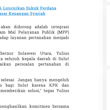
 Luncurkan Sukuk Perdana
asar Keuangan Syariah
akan didorong adalah integrasi
lam Mal Pelayanan Publik (MPP)
adap layanan pertanahan menjadi
da dalam
Eksplore Meranti – Yok ke Meranti
a Internasional
Di Budaya, NASIONAL, VIDEO, Wisata
|
13 Januari
ng
Januari 2024
2024
ubernur Sulawesi Utara,
Yulius
a seluruh kepala daerah di Sulut
aikan persoalan pertanahan di
 selesai. Jangan hanya mengeluh
um bagi Sulut karena KPK dan
emberikan solusi,” tegas Yulius
 menghasilkan komitmen bersama