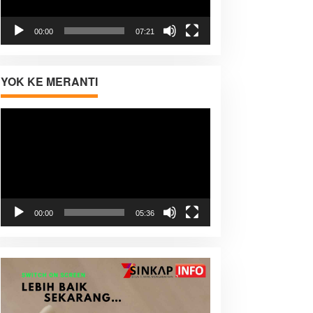
00:00
07:21
YOK KE MERANTI
Pemutar
Video
00:00
05:36