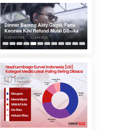
Dinner Bareng Aldy Gagal, Fans
Meranti Incar Kon
Kecewa Kini Refund Mulai Dibuka
Kepri, Bupati A
Di SOROTAN
|
12 Mei 2025
Di SOROTAN
|
6 Mei 2