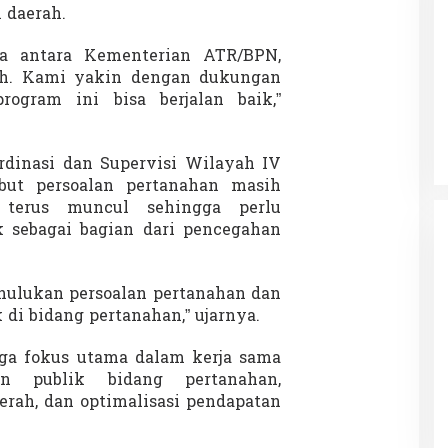
 daerah.
ma antara Kementerian ATR/BPN,
ah. Kami yakin dengan dukungan
Patok Batas Tanah
Rekognisi Sejarah Kerajaan Siak
rogram ini bisa berjalan baik,”
n Dukung
dan Harapan Daerah Istimewa Riau
|
8 Agustus 2025
Di KOLOM, Opini, SOROTAN
|
16 Juni 2025
ordinasi dan Supervisi Wilayah IV
but persoalan pertanahan masih
 terus muncul sehingga perlu
 sebagai bagian dari pencegahan
ulukan persoalan pertanahan dan
di bidang pertanahan,” ujarnya.
tiga fokus utama dalam kerja sama
an publik bidang pertanahan,
erah, dan optimalisasi pendapatan