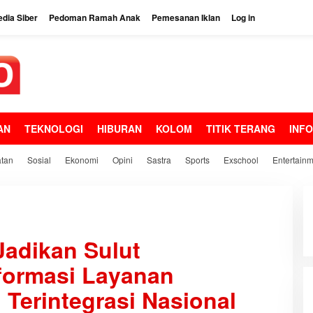
dia Siber
Pedoman Ramah Anak
Pemesanan Iklan
Log in
AN
TEKNOLOGI
HIBURAN
KOLOM
TITIK TERANG
INF
tan
Sosial
Ekonomi
Opini
Sastra
Sports
Exschool
Entertain
adikan Sulut
formasi Layanan
Terintegrasi Nasional