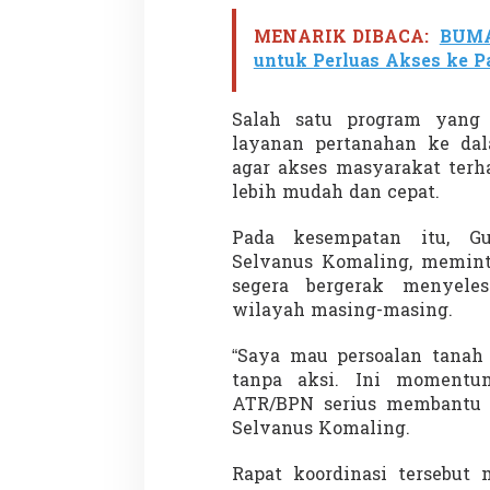
MENARIK DIBACA:
BUMA
untuk Perluas Akses ke P
Salah satu program yang 
layanan pertanahan ke da
agar akses masyarakat terh
Partisipasi Pemu
lebih mudah dan cepat.
Pelayanan Sukarel
Diadakan di Nanji
Di GLOBAL, VIDEO
|
18 
Pada kesempatan itu, G
Selvanus Komaling
, memint
segera bergerak menyeles
wilayah masing-masing.
“Saya mau persoalan tanah
tanpa aksi. Ini moment
ATR/BPN serius membantu m
Selvanus Komaling.
Rapat koordinasi tersebut