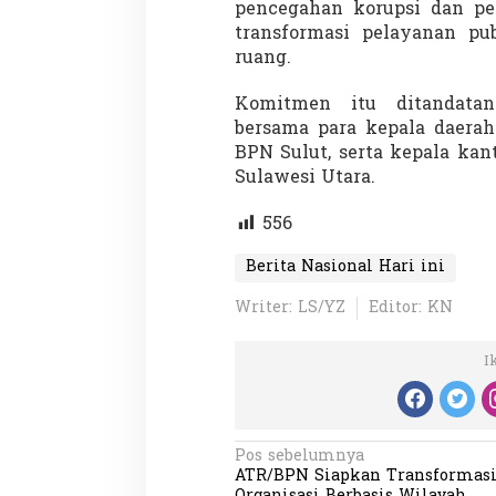
pencegahan korupsi dan pe
transformasi pelayanan pu
ruang.
Komitmen itu ditandatan
bersama para kepala daerah
BPN Sulut, serta kepala kan
Sulawesi Utara.
556
Berita Nasional Hari ini
Writer: LS/YZ
Editor: KN
I
N
Pos sebelumnya
ATR/BPN Siapkan Transformas
a