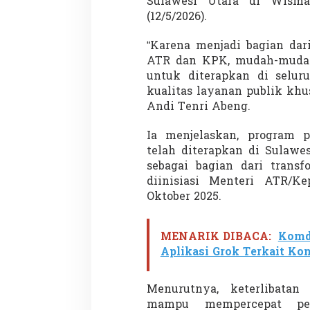
Sulawesi Utara di Wisma
a
(12/5/2026).
n
a
h
“Karena menjadi bagian da
a
ATR dan KPK, mudah-mudah
n
untuk diterapkan di selur
M
kualitas layanan publik khu
o
d
Andi Tenri Abeng.
e
r
Ia menjelaskan, program p
n
telah diterapkan di Sulawe
T
sebagai bagian dari trans
e
r
diinisiasi Menteri ATR/K
i
Oktober 2025.
n
t
e
MENARIK DIBACA:
Komd
g
Aplikasi Grok Terkait Ko
r
a
s
Menurutnya, keterlibatan
i
mampu mempercepat peny
N