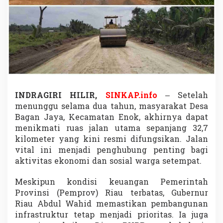
i
l
i
k
i
J
a
l
a
n
U
INDRAGIRI HILIR,
SINKAP.info
– Setelah
t
menunggu selama dua tahun, masyarakat Desa
a
Bagan Jaya, Kecamatan Enok, akhirnya dapat
m
menikmati ruas jalan utama sepanjang 32,7
a
kilometer yang kini resmi difungsikan. Jalan
3
2
vital ini menjadi penghubung penting bagi
,
aktivitas ekonomi dan sosial warga setempat.
7
K
Meskipun kondisi keuangan Pemerintah
m
Provinsi (Pemprov) Riau terbatas, Gubernur
,
D
Riau Abdul Wahid memastikan pembangunan
o
infrastruktur tetap menjadi prioritas. Ia juga
r