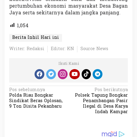
pertumbuhan ekonomi masyarakat Desa Bagan
Jaya serta sekitarnya dalam jangka panjang.
1,054
Berita Inhil Hari ini
Writer: Redaksi
Editor: KN
Source News
Ikuti Kami
N
Pos sebelumnya
Pos berikutnya
Polda Riau Bongkar
Polsek Tapung Bongkar
a
Sindikat Beras Oplosan,
Penambangan Pasir
v
9 Ton Disita Pekanbaru
Ilegal di Desa Karya
Indah Kampar
i
g
a