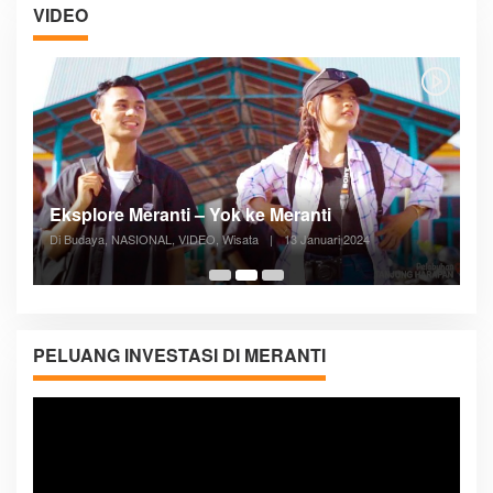
VIDEO
Posyandu Melayani Semua Siklus Hidup
Di ADVERTORIAL, Kesehatan, VIDEO
|
27 Desember 2023
05:08
PELUANG INVESTASI DI MERANTI
Pemutar
Video