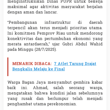
menginstruksikan Dinas PUPR untuk bekerja
o
maksimal agar aktivitas masyarakat berjalan
n
g
dengan aman dan lancar.
E
k
“Pembangunan infrastruktur di daerah
o
terpencil akan terus menjadi prioritas utama.
n
Ini komitmen Pemprov Riau untuk mendorong
o
m
konektivitas dan pertumbuhan ekonomi yang
i
merata antardaerah,” ujar Gubri Abdul Wahid
M
pada Minggu (28/7/2025).
a
s
y
MENARIK DIBACA:
7 Atlet Tarung Drajat
a
Bengkalis Melaju ke Final
r
a
k
Warga Bagan Jaya menyambut gembira kabar
a
t
baik ini. Ahmad, salah seorang warga,
mengatakan bahwa kondisi jalan sebelumnya
yang rusak dan berlumpur telah menjadi
penghambat utama perekonomian.