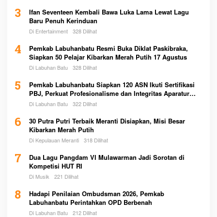
3
Ifan Seventeen Kembali Bawa Luka Lama Lewat Lagu
Baru Penuh Kerinduan
Di Entertainment
328 Dilihat
4
Pemkab Labuhanbatu Resmi Buka Diklat Paskibraka,
Siapkan 50 Pelajar Kibarkan Merah Putih 17 Agustus
Di Labuhan Batu
328 Dilihat
5
Pemkab Labuhanbatu Siapkan 120 ASN Ikuti Sertifikasi
PBJ, Perkuat Profesionalisme dan Integritas Aparatur
Pemerintah
Di Labuhan Batu
322 Dilihat
6
30 Putra Putri Terbaik Meranti Disiapkan, Misi Besar
Kibarkan Merah Putih
Di Kepulauan Meranti
318 Dilihat
7
Dua Lagu Pangdam VI Mulawarman Jadi Sorotan di
Kompetisi HUT RI
Di Musik
221 Dilihat
8
Hadapi Penilaian Ombudsman 2026, Pemkab
Labuhanbatu Perintahkan OPD Berbenah
Di Labuhan Batu
212 Dilihat