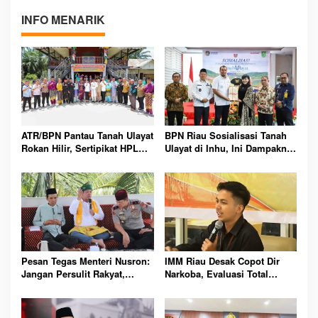
INFO MENARIK
ATR/BPN Pantau Tanah Ulayat
BPN Riau Sosialisasi Tanah
Rokan Hilir, Sertipikat HPL
Ulayat di Inhu, Ini Dampaknya
Didorong Segera Terbit untuk
bagi Masyarakat Adat
Masyarakat Adat
Pesan Tegas Menteri Nusron:
IMM Riau Desak Copot Dir
Jangan Persulit Rakyat,
Narkoba, Evaluasi Total
Pelayanan Harus Mudahkan
Polres Rokan Hilir
Semua Urusan