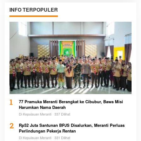
INFO TERPOPULER
1
77 Pramuka Meranti Berangkat ke Cibubur, Bawa Misi
Harumkan Nama Daerah
Di Kepulauan Meranti
337 Dilihat
2
Rp52 Juta Santunan BPJS Disalurkan, Meranti Perluas
Perlindungan Pekerja Rentan
Di Kepulauan Meranti
331 Dilihat