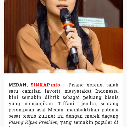
S
u
k
s
e
s
K
e
m
b
a
n
g
k
a
n
B
MEDAN,
SINKAP.info
– Pisang goreng, salah
i
satu camilan favorit masyarakat Indonesia,
s
kini semakin dilirik sebagai peluang bisnis
n
yang menjanjikan. Tiffani Tjendra, seorang
i
perempuan asal Medan, membuktikan potensi
s
P
besar bisnis kuliner ini dengan merek dagang
i
Pisang Kipas Presiden
, yang semakin populer di
s