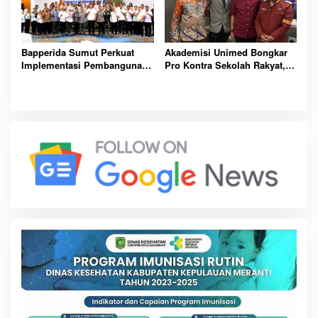
Bapperida Sumut Perkuat
Akademisi Unimed Bongkar
Implementasi Pembangunan
Pro Kontra Sekolah Rakyat,
Rendah Karbon Lewat
Ungkap Tantangan Besar
Lokakarya PRKBI
Pendidikan Nasional Masa
Depan