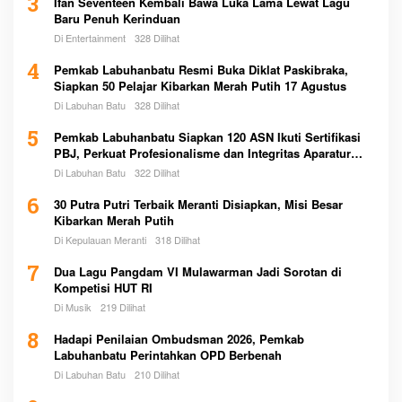
3
Ifan Seventeen Kembali Bawa Luka Lama Lewat Lagu
Baru Penuh Kerinduan
Di Entertainment
328 Dilihat
4
Pemkab Labuhanbatu Resmi Buka Diklat Paskibraka,
Siapkan 50 Pelajar Kibarkan Merah Putih 17 Agustus
Di Labuhan Batu
328 Dilihat
5
Pemkab Labuhanbatu Siapkan 120 ASN Ikuti Sertifikasi
PBJ, Perkuat Profesionalisme dan Integritas Aparatur
Pemerintah
Di Labuhan Batu
322 Dilihat
6
30 Putra Putri Terbaik Meranti Disiapkan, Misi Besar
Kibarkan Merah Putih
Di Kepulauan Meranti
318 Dilihat
7
Dua Lagu Pangdam VI Mulawarman Jadi Sorotan di
Kompetisi HUT RI
Di Musik
219 Dilihat
8
Hadapi Penilaian Ombudsman 2026, Pemkab
Labuhanbatu Perintahkan OPD Berbenah
Di Labuhan Batu
210 Dilihat