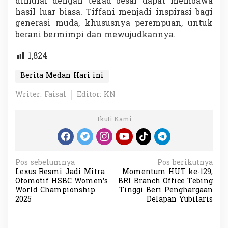
dimulai dengan tekad besar dapat membawa
hasil luar biasa. Tiffani menjadi inspirasi bagi
generasi muda, khususnya perempuan, untuk
berani bermimpi dan mewujudkannya.
1,824
Berita Medan Hari ini
Writer: Faisal
Editor: KN
Ikuti Kami
N
Pos sebelumnya
Pos berikutnya
Lexus Resmi Jadi Mitra
Momentum HUT ke-129,
a
Otomotif HSBC Women’s
BRI Branch Office Tebing
v
World Championship
Tinggi Beri Penghargaan
2025
Delapan Yubilaris
i
g