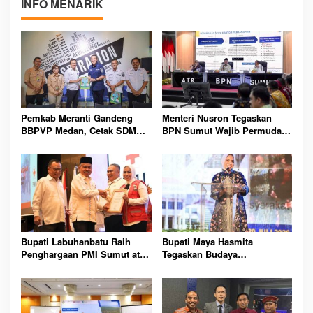
INFO MENARIK
Pemkab Meranti Gandeng
Menteri Nusron Tegaskan
BBPVP Medan, Cetak SDM
BPN Sumut Wajib Permudah
Unggul Demi Perluas
Layanan, Masyarakat Tak
Peluang Kerja Masyarakat
Boleh Dipersulit Lagi
Bupati Labuhanbatu Raih
Bupati Maya Hasmita
Penghargaan PMI Sumut atas
Tegaskan Budaya
Kontribusi Penanganan
Labuhanbatu Tetap Kokoh
Bencana dan Kemanusiaan
Hadapi Arus Modernisasi di
Bersama
PRSU