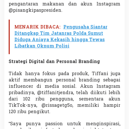
pengantaran makanan dan akun Instagram
a
s
@pisangkipaspresiden.
a
r
I
MENARIK DIBACA:
Pengusaha Siantar
n
Ditangkap Tim Jatanras Polda Sumut
t
Diduga Aniaya Kekasih hingga Tewas
e
r
Libatkan Oknum Polisi
n
a
s
Strategi Digital dan Personal Branding
i
o
Tidak hanya fokus pada produk, Tiffani juga
n
aktif membangun personal branding sebagai
a
influencer di media sosial. Akun Instagram
l
pribadinya, @tiffanitjendra, telah diikuti lebih
dari 102 ribu pengguna, sementara akun
TikTok-nya, @rissagetg5o, memiliki hampir
120 ribu pengikut.
“Saya punya passion untuk menginspirasi,