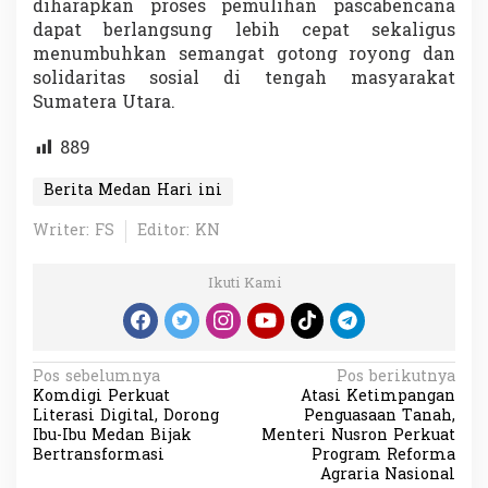
diharapkan proses pemulihan pascabencana
dapat berlangsung lebih cepat sekaligus
menumbuhkan semangat gotong royong dan
solidaritas sosial di tengah masyarakat
Sumatera Utara.
889
Berita Medan Hari ini
Writer: FS
Editor: KN
Ikuti Kami
N
Pos sebelumnya
Pos berikutnya
Komdigi Perkuat
Atasi Ketimpangan
a
Literasi Digital, Dorong
Penguasaan Tanah,
v
Ibu-Ibu Medan Bijak
Menteri Nusron Perkuat
Bertransformasi
Program Reforma
i
Agraria Nasional