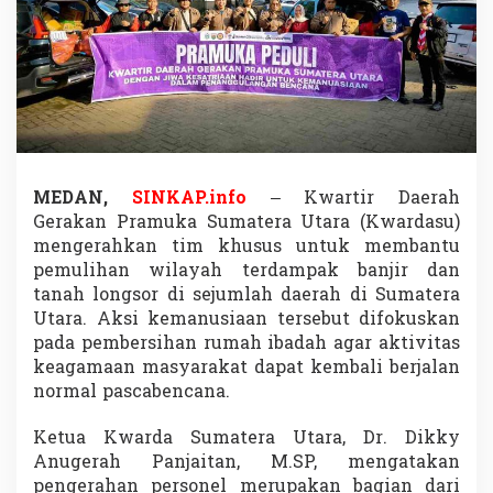
n
P
u
l
i
h
k
a
n
R
MEDAN,
SINKAP.info
– Kwartir Daerah
u
Gerakan Pramuka Sumatera Utara (Kwardasu)
m
mengerahkan tim khusus untuk membantu
a
h
pemulihan wilayah terdampak banjir dan
I
tanah longsor di sejumlah daerah di Sumatera
b
Utara. Aksi kemanusiaan tersebut difokuskan
a
pada pembersihan rumah ibadah agar aktivitas
d
keagamaan masyarakat dapat kembali berjalan
a
h
normal pascabencana.
P
a
Ketua Kwarda Sumatera Utara, Dr. Dikky
s
Anugerah Panjaitan, M.SP, mengatakan
c
pengerahan personel merupakan bagian dari
a