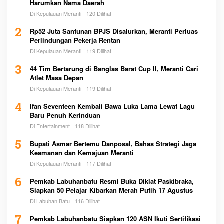
Harumkan Nama Daerah
Di Kepulauan Meranti
120 Dilihat
2
Rp52 Juta Santunan BPJS Disalurkan, Meranti Perluas
Perlindungan Pekerja Rentan
Di Kepulauan Meranti
119 Dilihat
3
44 Tim Bertarung di Banglas Barat Cup II, Meranti Cari
Atlet Masa Depan
Di Kepulauan Meranti
119 Dilihat
4
Ifan Seventeen Kembali Bawa Luka Lama Lewat Lagu
Baru Penuh Kerinduan
Di Entertainment
118 Dilihat
5
Bupati Asmar Bertemu Danposal, Bahas Strategi Jaga
Keamanan dan Kemajuan Meranti
Di Kepulauan Meranti
117 Dilihat
6
Pemkab Labuhanbatu Resmi Buka Diklat Paskibraka,
Siapkan 50 Pelajar Kibarkan Merah Putih 17 Agustus
Di Labuhan Batu
116 Dilihat
7
Pemkab Labuhanbatu Siapkan 120 ASN Ikuti Sertifikasi