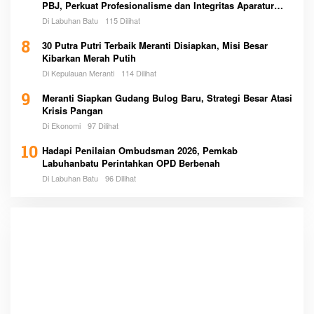
PBJ, Perkuat Profesionalisme dan Integritas Aparatur
Pemerintah
Di Labuhan Batu
115 Dilihat
8
30 Putra Putri Terbaik Meranti Disiapkan, Misi Besar
Kibarkan Merah Putih
Di Kepulauan Meranti
114 Dilihat
9
Meranti Siapkan Gudang Bulog Baru, Strategi Besar Atasi
Krisis Pangan
Di Ekonomi
97 Dilihat
10
Hadapi Penilaian Ombudsman 2026, Pemkab
Labuhanbatu Perintahkan OPD Berbenah
Di Labuhan Batu
96 Dilihat