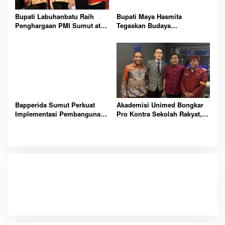
Bupati Labuhanbatu Raih
Bupati Maya Hasmita
Penghargaan PMI Sumut atas
Tegaskan Budaya
Kontribusi Penanganan
Labuhanbatu Tetap Kokoh
Bencana dan Kemanusiaan
Hadapi Arus Modernisasi di
Bersama
PRSU
Bapperida Sumut Perkuat
Akademisi Unimed Bongkar
Implementasi Pembangunan
Pro Kontra Sekolah Rakyat,
Rendah Karbon Lewat
Ungkap Tantangan Besar
Lokakarya PRKBI
Pendidikan Nasional Masa
Depan