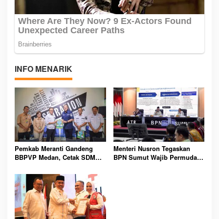
INFO MENARIK
Pemkab Meranti Gandeng
Menteri Nusron Tegaskan
BBPVP Medan, Cetak SDM
BPN Sumut Wajib Permudah
Unggul Demi Perluas
Layanan, Masyarakat Tak
Peluang Kerja Masyarakat
Boleh Dipersulit Lagi