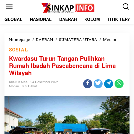
L
e
w
a
GLOBAL
NASIONAL
DAERAH
KOLOM
TITIK TERA
t
i
k
e
Homepage
/
DAERAH
/
SUMATERA UTARA
/
Medan
K
k
w
SOSIAL
o
a
n
r
Kwardasu Turun Tangan Pulihkan
t
d
Rumah Ibadah Pascabencana di Lima
e
a
Wilayah
n
s
u
Khairun Nisa
24 Desember 2025
T
Medan
889 Dilihat
u
r
u
n
T
a
n
g
a