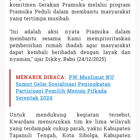
b
komitmen Gerakan Pramuka melalui program
e
Pramuka Peduli dalam membantu masyarakat
n
yang tertimpa musibah.
c
a
“Ini adalah aksi nyata Pramuka dalam
n
a
membantu sesama. Kami memprioritaskan
d
pembersihan rumah ibadah agar masyarakat
i
dapat kembali beribadah dengan layak dan
L
nyaman,” ujar Dikky, Rabu (24/12/2025).
i
m
a
W
MENARIK DIBACA:
PW Muslimat NU
i
Sumut Gelar Sosialisasi Peningkatan
l
Partisipasi Pemilih Menuju Pilkada
a
Serentak 2024
y
a
h
Untuk mendukung kegiatan tersebut,
Kwardasu menurunkan tim ke lima wilayah
yang terdampak cukup parah, yakni Kabupaten
Tapanuli Tengah, Kota Sibolga, Kabupaten