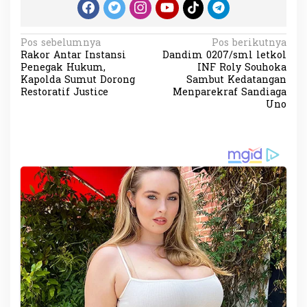
N
Pos sebelumnya
Pos berikutnya
Rakor Antar Instansi
Dandim 0207/sml letkol
a
Penegak Hukum,
INF Roly Souhoka
v
Kapolda Sumut Dorong
Sambut Kedatangan
Restoratif Justice
Menparekraf Sandiaga
i
Uno
g
a
s
i
p
o
s