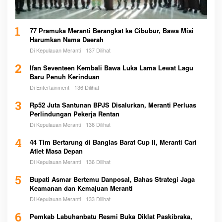
1
77 Pramuka Meranti Berangkat ke Cibubur, Bawa Misi
Harumkan Nama Daerah
Di Kepulauan Meranti
137 Dilihat
2
Ifan Seventeen Kembali Bawa Luka Lama Lewat Lagu
Baru Penuh Kerinduan
Di Entertainment
136 Dilihat
3
Rp52 Juta Santunan BPJS Disalurkan, Meranti Perluas
Perlindungan Pekerja Rentan
Di Kepulauan Meranti
136 Dilihat
4
44 Tim Bertarung di Banglas Barat Cup II, Meranti Cari
Atlet Masa Depan
Di Kepulauan Meranti
136 Dilihat
5
Bupati Asmar Bertemu Danposal, Bahas Strategi Jaga
Keamanan dan Kemajuan Meranti
Di Kepulauan Meranti
133 Dilihat
6
Pemkab Labuhanbatu Resmi Buka Diklat Paskibraka,