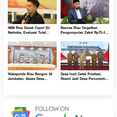
IMM Riau Desak Copot Dir
Baznas Riau Targetkan
Narkoba, Evaluasi Total
Pengumpulan Zakat Rp70,4
Polres Rokan Hilir
Miliar pada Tahun 2026
Mendatang
Wakapolda Riau Bangun 26
Desa Insit Cetak Prestasi,
Jembatan, Akses Desa
Resmi Jadi Desa Percontohan
Terpencil Dibuka
Antikorupsi Riau 2025