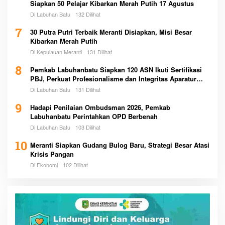
Siapkan 50 Pelajar Kibarkan Merah Putih 17 Agustus
Di Labuhan Batu
132 Dilihat
7
30 Putra Putri Terbaik Meranti Disiapkan, Misi Besar
Kibarkan Merah Putih
Di Kepulauan Meranti
131 Dilihat
8
Pemkab Labuhanbatu Siapkan 120 ASN Ikuti Sertifikasi
PBJ, Perkuat Profesionalisme dan Integritas Aparatur
Pemerintah
Di Labuhan Batu
131 Dilihat
9
Hadapi Penilaian Ombudsman 2026, Pemkab
Labuhanbatu Perintahkan OPD Berbenah
Di Labuhan Batu
103 Dilihat
10
Meranti Siapkan Gudang Bulog Baru, Strategi Besar Atasi
Krisis Pangan
Di Ekonomi
102 Dilihat