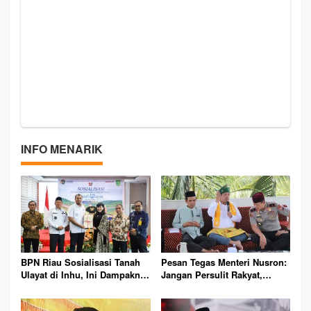
INFO MENARIK
BPN Riau Sosialisasi Tanah
Pesan Tegas Menteri Nusron:
Ulayat di Inhu, Ini Dampaknya
Jangan Persulit Rakyat,
bagi Masyarakat Adat
Pelayanan Harus Mudahkan
Semua Urusan