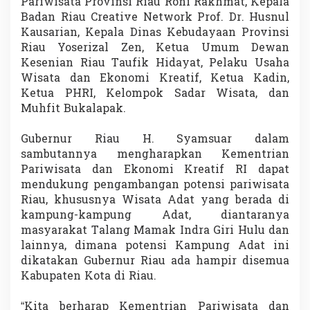
Pariwisata Provinsi Riau Roni Rakhmat, Kepala
n
Badan Riau Creative Network Prof. Dr. Husnul
c
Kausarian, Kepala Dinas Kebudayaan Provinsi
e
B
Riau Yoserizal Zen, Ketua Umum Dewan
e
Kesenian Riau Taufik Hidayat, Pelaku Usaha
r
Wisata dan Ekonomi Kreatif, Ketua Kadin,
s
Ketua PHRI, Kelompok Sadar Wisata, dan
a
Muhfit Bukalapak.
m
a
M
Gubernur Riau H. Syamsuar dalam
e
sambutannya mengharapkan Kementrian
n
Pariwisata dan Ekonomi Kreatif RI dapat
p
a
mendukung pengambangan potensi pariwisata
r
Riau, khususnya Wisata Adat yang berada di
S
kampung-kampung Adat, diantaranya
a
masyarakat Talang Mamak Indra Giri Hulu dan
n
lainnya, dimana potensi Kampung Adat ini
d
i
dikatakan Gubernur Riau ada hampir disemua
a
Kabupaten Kota di Riau.
g
a
“Kita berharap Kementrian Pariwisata dan
U