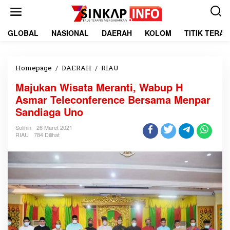
L
e
w
a
GLOBAL
NASIONAL
DAERAH
KOLOM
TITIK TERA
t
i
k
e
Homepage
/
DAERAH
/
RIAU
M
k
a
Majukan Wisata Meranti, Wabup H
o
j
n
u
Asmar Teleconference Bersama Menpar
t
k
Sandiaga Uno
e
a
n
n
Solihin
26 Maret 2021
W
RIAU
784 Dilihat
i
s
a
t
a
M
e
r
a
n