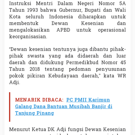
Instruksi Mentri Dalam Negeri Nomor 5A
S
e
Tahun 1993 bahwa Gubernur, Bupati dan Wali
n
Kota seluruh Indonesia diharapkan untuk
i
membentuk Dewan Kesenian dan
M
mengalokasikan APBD untuk operasional
e
l
keorganisasian.
a
y
“Dewan kesenian tentunya juga dibantu pihak-
u
pihak swasta yang ada didaerah dan luar
daerah dan didukung Permedikbud Nomor 45
Tahun 2018 tentang pedoman penyusunan
pokok pikiran Kebudayaan daerah,” kata WR
Adji.
MENARIK DIBACA:
PC PMII Karimun
Galang Dana Bantuan Musibah Banjir di
Tanjung Pinang
Menurut Ketua DK Adji fungsi Dewan Kesenian