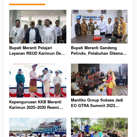
Bupati Meranti Pelajari
Bupati Meranti Gandeng
Layanan RSUD Karimun Demi
Pelindo, Pelabuhan Dibenahi
Tingkatkan Kesehatan
Demi Mudik Aman 2026
Masyarakat Daerah
Lebaran Nasional
Mantiko Group Sukses Jadi
Kepengurusan KKB Meranti
EO GTRA Summit 2023
Karimun 2025–2030 Resmi
Karimun
Dibentuk, Fokus
Pembangunan Bersama