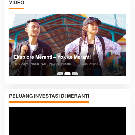
VIDEO
Posyandu Melayani Semua Siklus Hidup
Di ADVERTORIAL, Kesehatan, VIDEO
|
27 Desember 2023
05:08
PELUANG INVESTASI DI MERANTI
Pemutar
Video