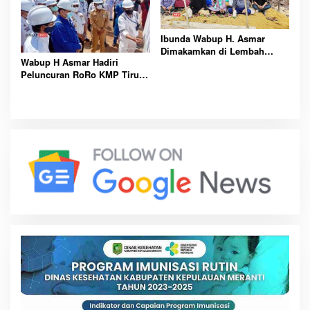
Ibunda Wabup H. Asmar
Dimakamkan di Lembah
Wabup H Asmar Hadiri
Murni Karimun, Pemkab.
Peluncuran RoRo KMP Tirus
Karimun Sampaikan
Meranti Jalur Pecah Buyung-
Belasungkawa
Alai Insit