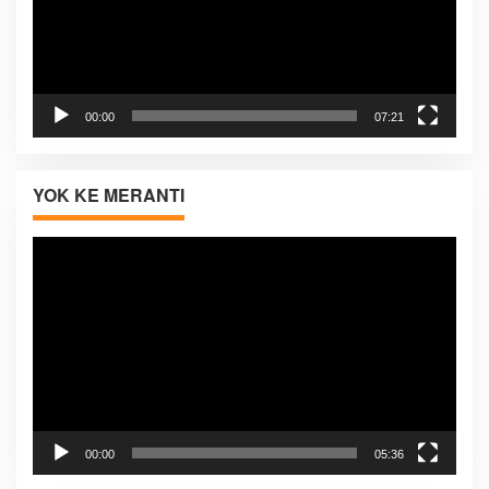
00:00
07:21
YOK KE MERANTI
Pemutar
Video
00:00
05:36