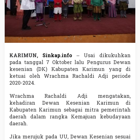
R
A
d
j
i
S
i
a
p
M
KARIMUN,
Sinkap.info
– Usai dikukuhkan
e
pada tanggal 7 Oktober lalu Pengurus Dewan
n
kesenian (DK) Kabupaten Karimun yang di
g
ketuai oleh Wrachma Rachaldi Adji periode
a
n
2020-2024.
g
k
Wrachma Rachaldi Adji mengatakan,
a
kehadiran Dewan Kesenian Karimun di
t
Kabupaten Karimun sebagai mitra pemerintah
B
u
daerah dalam rangka Kemajuan kebudayaan
d
daerah.
a
y
Jika merujuk pada UU, Dewan Kesenian sesuai
a