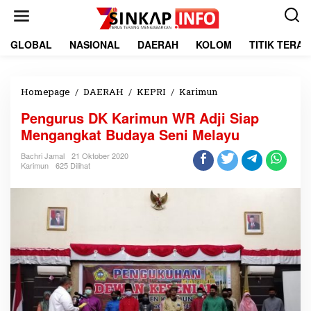
L
e
w
a
GLOBAL
NASIONAL
DAERAH
KOLOM
TITIK TERA
t
i
k
e
Homepage
/
DAERAH
/
KEPRI
/
Karimun
P
k
e
Pengurus DK Karimun WR Adji Siap
o
n
n
g
Mengangkat Budaya Seni Melayu
t
u
e
r
Bachri Jamal
21 Oktober 2020
Karimun
625 Dilihat
n
u
s
D
K
K
a
r
i
m
u
n
W