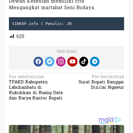
Dewan Kesenian memiliki cita
Mengangkat martabat Seni Budaya.
SINKAP.info | Penulis: JB
625
Ikuti Kami
N
Pos sebelumnya
Pos berikutnya
TPAKD Kabupaten
Surat Bupati Banggai
a
Labuhanbatu di
Dinilai Ngawur
v
Kukuhkan di Ruang Data
dan Karya Kantor Bupati
i
g
a
s