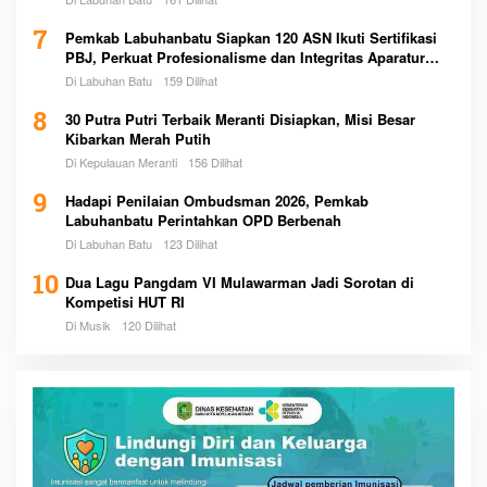
7
Pemkab Labuhanbatu Siapkan 120 ASN Ikuti Sertifikasi
PBJ, Perkuat Profesionalisme dan Integritas Aparatur
Pemerintah
Di Labuhan Batu
159 Dilihat
8
30 Putra Putri Terbaik Meranti Disiapkan, Misi Besar
Kibarkan Merah Putih
Di Kepulauan Meranti
156 Dilihat
9
Hadapi Penilaian Ombudsman 2026, Pemkab
Labuhanbatu Perintahkan OPD Berbenah
Di Labuhan Batu
123 Dilihat
10
Dua Lagu Pangdam VI Mulawarman Jadi Sorotan di
Kompetisi HUT RI
Di Musik
120 Dilihat