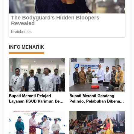
INFO MENARIK
Bupati Meranti Pelajari
Bupati Meranti Gandeng
Layanan RSUD Karimun Demi
Pelindo, Pelabuhan Dibenahi
Tingkatkan Kesehatan
Demi Mudik Aman 2026
Masyarakat Daerah
Lebaran Nasional