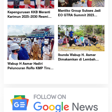
Mantiko Group Sukses Jadi
Kepengurusan KKB Meranti
EO GTRA Summit 2023
Karimun 2025–2030 Resmi
Karimun
Dibentuk, Fokus
Pembangunan Bersama
Ibunda Wabup H. Asmar
Dimakamkan di Lembah
Wabup H Asmar Hadiri
Murni Karimun, Pemkab.
Peluncuran RoRo KMP Tirus
Karimun Sampaikan
Meranti Jalur Pecah Buyung-
Belasungkawa
Alai Insit