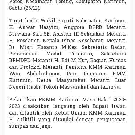
Poros, Kecamatan Tebing, Kabupaten Karimun,
i
Sabtu (26/12).
I
r
w
Turut hadir Wakil Bupati Kabupaten Karimun
a
H. Anwar Hasyim, Anggota DPRD Meranti
n
Nirwana Sari SE, Asisten III Sekdakab Meranti
H
H. Rosdaner, Kepala Dinas Kesehatan Meranti
a
d
Dr. Misri Hasanto M.Kes, Sekretaris Badan
i
Penanaman Modal Tunjiarto, Sekretaris
r
BPMDPD Meranti H. Edi M Nur, Bagian Humas
i
dan Protokol Meranti, Pembina KMM Karimun
P
Wan Abdulrahman, Para Pengurus KMM
e
l
Karimun, Ketua Maayarakat Meranti Luar
a
Negeri Hasbi, Tokoh Masyarakat dan lainnya.
n
t
Pelantikan PKMM Karimun Masa Bakti 2020-
i
2023 disaksikan langsung oleh Bupati Irwan
k
a
dan dilantik oleh Ketua Umum KMM Karimun
n
H. Zulkifli yang ditandai dengan pengucapan
P
sumpah dan janji.
K
M