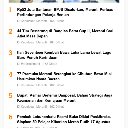
1
Rp52 Juta Santunan BPJS Disalurkan, Meranti Perluas
Perlindungan Pekerja Rentan
Di Kepulauan Meranti
165 Dilihat
2
44 Tim Bertarung di Banglas Barat Cup II, Meranti Cari
Atlet Masa Depan
Di Kepulauan Meranti
164 Dilihat
3
Ifan Seventeen Kembali Bawa Luka Lama Lewat Lagu
Baru Penuh Kerinduan
Di Entertainment
162 Dilihat
4
77 Pramuka Meranti Berangkat ke Cibubur, Bawa Misi
Harumkan Nama Daerah
Di Kepulauan Meranti
162 Dilihat
5
Bupati Asmar Bertemu Danposal, Bahas Strategi Jaga
Keamanan dan Kemajuan Meranti
Di Kepulauan Meranti
162 Dilihat
6
Pemkab Labuhanbatu Resmi Buka Diklat Paskibraka,
Siapkan 50 Pelajar Kibarkan Merah Putih 17 Agustus
Di Labuhan Batu
161 Dilihat