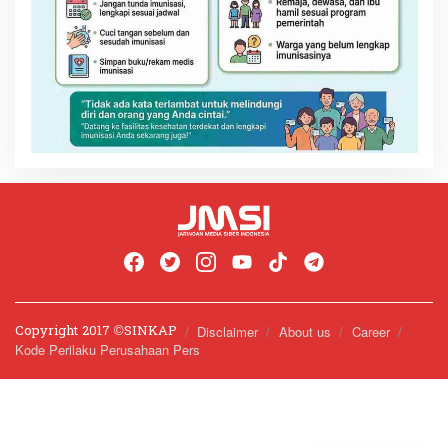
Copyright 2017 ©️SINKAP
Disclaimer
About us
Career
Kode Perilaku Perusahaan Pers