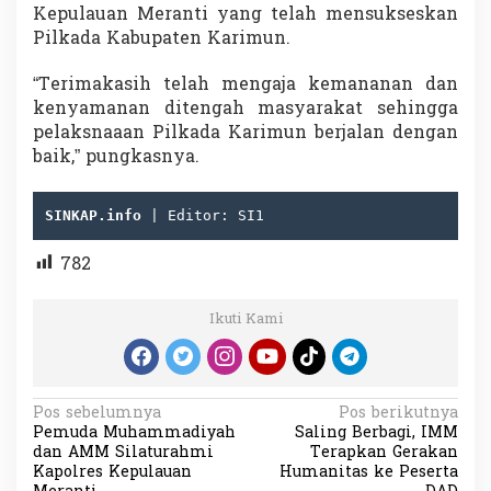
Kepulauan Meranti yang telah mensukseskan
Pilkada Kabupaten Karimun.
“Terimakasih telah mengaja kemananan dan
kenyamanan ditengah masyarakat sehingga
pelaksnaaan Pilkada Karimun berjalan dengan
baik,” pungkasnya.
SINKAP.info
 | Editor: SI1
782
Ikuti Kami
N
Pos sebelumnya
Pos berikutnya
Pemuda Muhammadiyah
Saling Berbagi, IMM
a
dan AMM Silaturahmi
Terapkan Gerakan
v
Kapolres Kepulauan
Humanitas ke Peserta