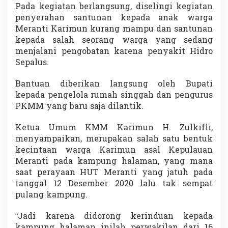
Pada kegiatan berlangsung, diselingi kegiatan
M
K
penyerahan santunan kepada anak warga
a
Meranti Karimun kurang mampu dan santunan
b
kepada salah seorang warga yang sedang
u
menjalani pengobatan karena penyakit Hidro
p
a
Sepalus.
t
e
Bantuan diberikan langsung oleh Bupati
n
kepada pengelola rumah singgah dan pengurus
K
PKMM yang baru saja dilantik.
a
r
i
Ketua Umum KMM Karimun H. Zulkifli,
m
menyampaikan, merupakan salah satu bentuk
u
kecintaan warga Karimun asal Kepulauan
n
Meranti pada kampung halaman, yang mana
saat perayaan HUT Meranti yang jatuh pada
tanggal 12 Desember 2020 lalu tak sempat
pulang kampung.
“Jadi karena didorong kerinduan kepada