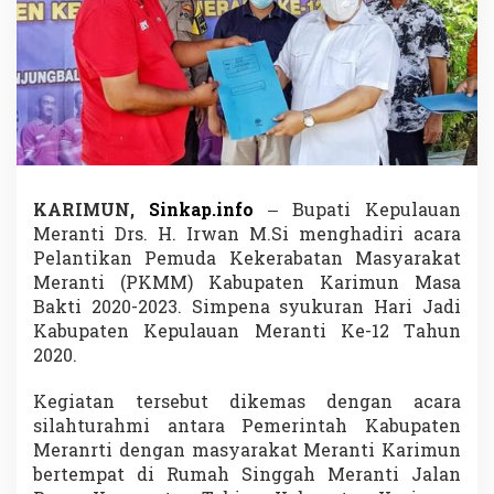
b
u
p
a
t
e
n
M
e
r
a
KARIMUN,
Sinkap.info
– Bupati Kepulauan
n
Meranti Drs. H. Irwan M.Si menghadiri acara
t
Pelantikan Pemuda Kekerabatan Masyarakat
i
Meranti (PKMM) Kabupaten Karimun Masa
K
Bakti 2020-2023. Simpena syukuran Hari Jadi
e
-
Kabupaten Kepulauan Meranti Ke-12 Tahun
1
2020.
2
,
Kegiatan tersebut dikemas dengan acara
B
silahturahmi antara Pemerintah Kabupaten
u
p
Meranrti dengan masyarakat Meranti Karimun
a
bertempat di Rumah Singgah Meranti Jalan
t