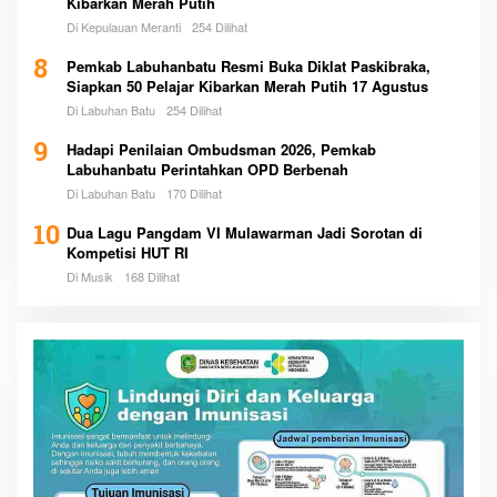
Kibarkan Merah Putih
Di Kepulauan Meranti
254 Dilihat
8
Pemkab Labuhanbatu Resmi Buka Diklat Paskibraka,
Siapkan 50 Pelajar Kibarkan Merah Putih 17 Agustus
Di Labuhan Batu
254 Dilihat
9
Hadapi Penilaian Ombudsman 2026, Pemkab
Labuhanbatu Perintahkan OPD Berbenah
Di Labuhan Batu
170 Dilihat
10
Dua Lagu Pangdam VI Mulawarman Jadi Sorotan di
Kompetisi HUT RI
Di Musik
168 Dilihat