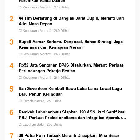
Harumkan Nama Daerah
Di Kepulauan Meranti
270 Dilihat
2
44 Tim Bertarung di Banglas Barat Cup II, Meranti Cari
Atlet Masa Depan
Di Kepulauan Meranti
269 Dilihat
3
Bupati Asmar Bertemu Danposal, Bahas Strategi Jaga
Keamanan dan Kemajuan Meranti
Di Kepulauan Meranti
263 Dilihat
4
Rp52 Juta Santunan BPJS Disalurkan, Meranti Perluas
Perlindungan Pekerja Rentan
Di Kepulauan Meranti
261 Dilihat
5
Ifan Seventeen Kembali Bawa Luka Lama Lewat Lagu
Baru Penuh Kerinduan
Di Entertainment
259 Dilihat
6
Pemkab Labuhanbatu Siapkan 120 ASN Ikuti Sertifikasi
PBJ, Perkuat Profesionalisme dan Integritas Aparatur
Pemerintah
Di Labuhan Batu
255 Dilihat
7
30 Putra Putri Terbaik Meranti Disiapkan, Misi Besar