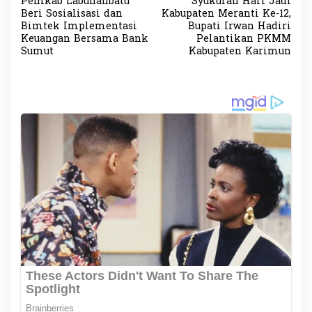
Pemkab Labuhanbatu
Syukuran Hari Jadi
a
Beri Sosialisasi dan
Kabupaten Meranti Ke-12,
v
Bimtek Implementasi
Bupati Irwan Hadiri
Keuangan Bersama Bank
Pelantikan PKMM
i
Sumut
Kabupaten Karimun
g
a
s
i
p
o
s