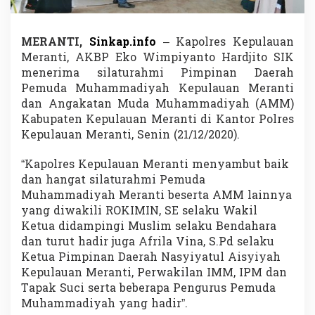
d
a
n
MERANTI,
Sinkap.info
– Kapolres Kepulauan
A
Meranti, AKBP Eko Wimpiyanto Hardjito SIK
M
M
menerima silaturahmi Pimpinan Daerah
S
Pemuda Muhammadiyah Kepulauan Meranti
i
dan Angakatan Muda Muhammadiyah (AMM)
l
Kabupaten Kepulauan Meranti di Kantor Polres
a
t
Kepulauan Meranti, Senin (21/12/2020).
u
r
“Kapolres Kepulauan Meranti menyambut baik
a
dan hangat silaturahmi Pemuda
h
Muhammadiyah Meranti beserta AMM lainnya
m
i
yang diwakili ROKIMIN, SE selaku Wakil
K
Ketua didampingi Muslim selaku Bendahara
a
dan turut hadir juga Afrila Vina, S.Pd selaku
p
Ketua Pimpinan Daerah Nasyiyatul Aisyiyah
o
Kepulauan Meranti, Perwakilan IMM, IPM dan
l
r
Tapak Suci serta beberapa Pengurus Pemuda
e
Muhammadiyah yang hadir”.
s