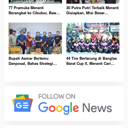
77 Pramuka Meranti
30 Putra Putri Terbaik Meranti
Berangkat ke Cibubur, Bawa
Disiapkan, Misi Besar
Misi Harumkan Nama Daerah
Kibarkan Merah Putih
Bupati Asmar Bertemu
44 Tim Bertarung di Banglas
Danposal, Bahas Strategi
Barat Cup II, Meranti Cari
Jaga Keamanan dan
Atlet Masa Depan
Kemajuan Meranti