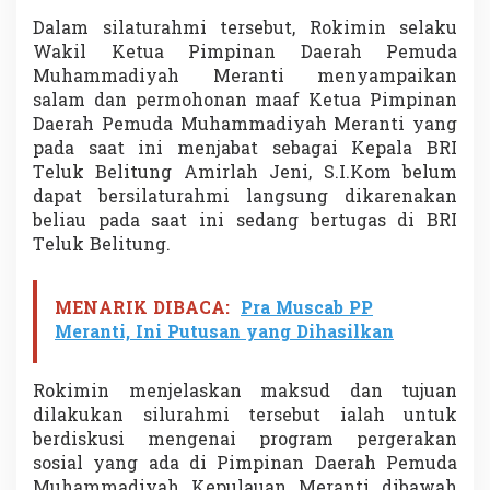
K
Dalam silaturahmi tersebut, Rokimin selaku
e
Wakil Ketua Pimpinan Daerah Pemuda
p
u
Muhammadiyah Meranti menyampaikan
l
salam dan permohonan maaf Ketua Pimpinan
a
Daerah Pemuda Muhammadiyah Meranti yang
u
pada saat ini menjabat sebagai Kepala BRI
a
n
Teluk Belitung Amirlah Jeni, S.I.Kom belum
M
dapat bersilaturahmi langsung dikarenakan
e
beliau pada saat ini sedang bertugas di BRI
r
Teluk Belitung.
a
n
t
MENARIK DIBACA:
Pra Muscab PP
i
Meranti, Ini Putusan yang Dihasilkan
Rokimin menjelaskan maksud dan tujuan
dilakukan silurahmi tersebut ialah untuk
berdiskusi mengenai program pergerakan
sosial yang ada di Pimpinan Daerah Pemuda
Muhammadiyah Kepulauan Meranti dibawah