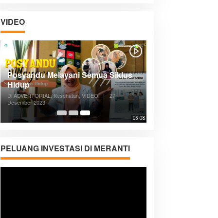
VIDEO
Posyandu Melayani Semua Siklus
Hidup
Di ADVERTORIAL, Kesehatan, VIDEO
|
27
Desember 2023
05:08
PELUANG INVESTASI DI MERANTI
Pemutar
Video