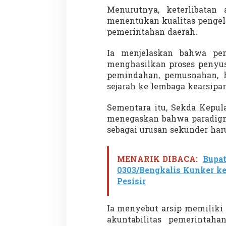
Menurutnya, keterlibatan 
menentukan kualitas pengel
pemerintahan daerah.
Demonstrasi Gen-Z Guncang
Menteri Nusron: 
Nepal, PM Mundur Mendadak
Cegah Konflik da
Ia menjelaskan bahwa pen
Setelah Gedung Parlemen Dibakar
Penataan Ruang
menghasilkan proses penyusu
Di GLOBAL, SOROTAN
|
12 September 2025
Di NASIONAL, SOROTAN
pemindahan, pemusnahan, h
sejarah ke lembaga kearsipa
Sementara itu, Sekda Kepul
menegaskan bahwa paradig
sebagai urusan sekunder har
MENARIK DIBACA:
Bupa
0303/Bengkalis Kunker k
Pesisir
Ia menyebut arsip memiliki
akuntabilitas pemerintaha