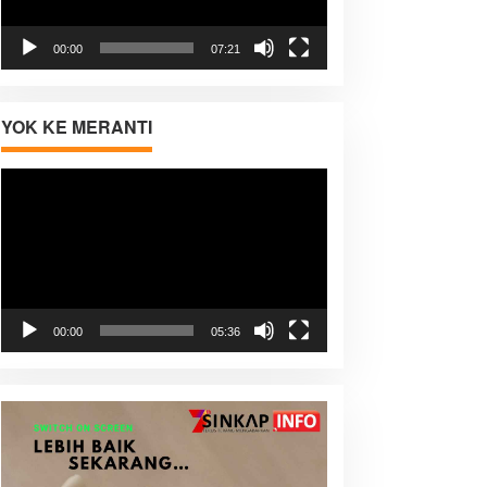
00:00
07:21
YOK KE MERANTI
Pemutar
Video
00:00
05:36