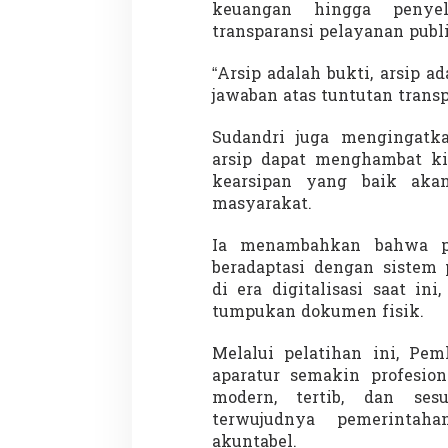
keuangan hingga penye
transparansi pelayanan publi
“Arsip adalah bukti, arsip a
jawaban atas tuntutan transp
Sudandri juga mengingatk
Partisipasi Pemu
arsip dapat menghambat kin
Pelayanan Sukarel
kearsipan yang baik aka
Diadakan di Nanji
masyarakat.
Di GLOBAL, VIDEO
|
18 
Ia menambahkan bahwa pe
beradaptasi dengan sistem 
di era digitalisasi saat in
tumpukan dokumen fisik.
Melalui pelatihan ini, Pe
aparatur semakin profesion
modern, tertib, dan ses
terwujudnya pemerintaha
akuntabel.