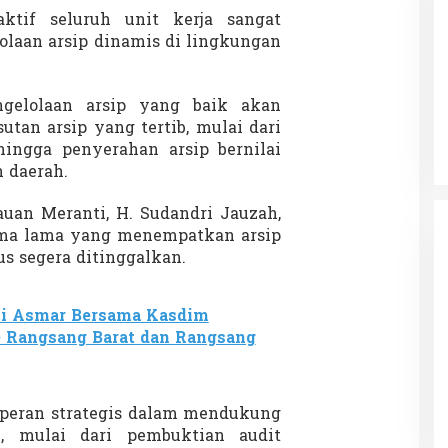
aktif seluruh unit kerja sangat
olaan arsip dinamis di lingkungan
Patok Batas Tanah
Rekognisi Sejarah Kerajaan Siak
n Dukung
dan Harapan Daerah Istimewa Riau
gelolaan arsip yang baik akan
tan arsip yang tertib, mulai dari
|
8 Agustus 2025
Di KOLOM, Opini, SOROTAN
|
16 Juni 2025
ingga penyerahan arsip bernilai
n daerah.
auan Meranti, H. Sudandri Jauzah,
ma lama yang menempatkan arsip
us segera ditinggalkan.
ti Asmar Bersama Kasdim
e Rangsang Barat dan Rangsang
 peran strategis dalam mendukung
n, mulai dari pembuktian audit