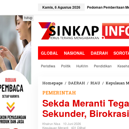
L
e
Kamis, 6 Agustus 2026
Pedoman Pemberitaan Me
w
a
tutup
t
i
k
e
k
o
GLOBAL
NASIONAL
DAERAH
SOROT
n
t
e
Peristiwa
Politik
HuKrim
Pendidikan
Keseha
n
Homepage
/
DAERAH
/
RIAU
/
Kepulauan M
PEMERINTAH
Sekda Meranti Teg
Sekunder, Birokras
Khairun Nisa
10 Juni 2026
Kepulauan Meranti
431 Dilihat