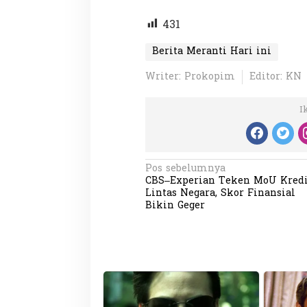
431
Berita Meranti Hari ini
Writer: Prokopim
Editor: KN
I
N
Pos sebelumnya
CBS–Experian Teken MoU Kredi
a
Lintas Negara, Skor Finansial
v
Bikin Geger
i
g
a
s
i