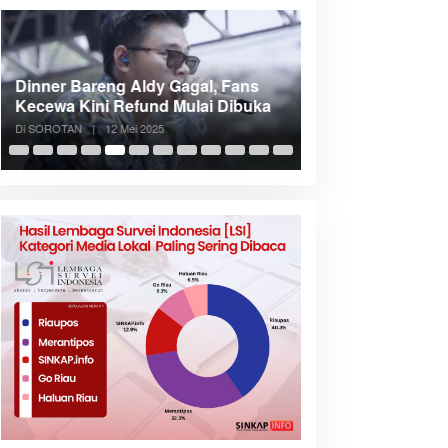
Dinner Bareng Aldy Gagal, Fans
Meranti Incar Kon
Kecewa Kini Refund Mulai Dibuka
Kepri, Bupati A
Di SOROTAN
|
12 Mei 2025
Di SOROTAN
|
6 Mei 2