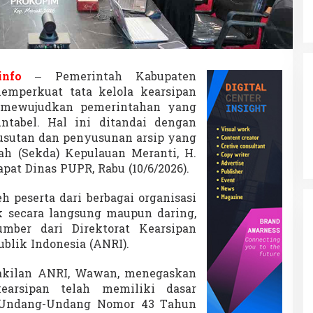
a
n
S
e
k
u
info
– Pemerintah Kabupaten
n
emperkuat tata kelola kearsipan
d
e
a mewujudkan pemerintahan yang
r
untabel. Hal ini ditandai dengan
,
usutan dan penyusunan arsip yang
B
rah (Sekda) Kepulauan Meranti, H.
i
r
pat Dinas PUPR, Rabu (10/6/2026).
o
k
eh peserta dari berbagai organisasi
r
ik secara langsung maupun daring,
a
mber dari Direktorat Kearsipan
s
i
ublik Indonesia (ANRI).
W
a
akilan ANRI, Wawan, menegaskan
j
earsipan telah memiliki dasar
i
 Undang-Undang Nomor 43 Tahun
b