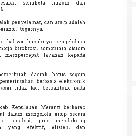
lesaian sengketa hukum dan
k.
dalah penyelamat, dan arsip adalah
aransi,” tegasnya.
an bahwa lemahnya pengelolaan
da dalam
erja birokrasi, sementara sistem
Eksplore Meranti – Yok ke Meranti
a Internasional
n mempercepat layanan kepada
Di Budaya, NASIONAL, VIDEO, Wisata
|
13 Januari
ng
Januari 2024
2024
merintah daerah harus segera
pemerintahan berbasis elektronik
i, agar tidak lagi bergantung pada
mkab Kepulauan Meranti berharap
al dalam mengelola arsip secara
uai regulasi, guna mendukung
n yang efektif, efisien, dan