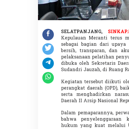
SELATPANJANG,
SINKAP.
Kepulauan Meranti terus m
sebagai bagian dari upay
bersih, transparan, dan ak
pelaksanaan pelatihan peny
dibuka oleh Sekretaris Dae
Sudandri Jauzah, di Ruang Ra
Kegiatan tersebut diikuti ol
perangkat daerah (OPD), ba
serta menghadirkan narasu
Daerah II Arsip Nasional Rep
Dalam pemaparannya, perw
bahwa penyelenggaraan k
hukum yang kuat melalui