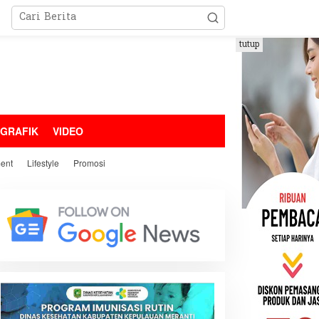
tutup
OGRAFIK
VIDEO
ment
Lifestyle
Promosi