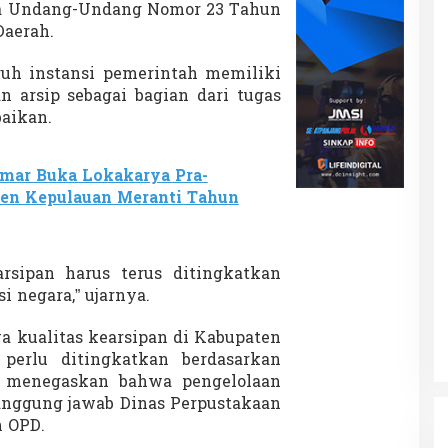
M
ta Undang-Undang Nomor 23 Tahun
o
Daerah.
d
e
uh instansi pemerintah memiliki
r
n arsip sebagai bagian dari tugas
n
baikan.
mar Buka Lokakarya Pra-
en Kepulauan Meranti Tahun
rsipan harus terus ditingkatkan
i negara,” ujarnya.
 kualitas kearsipan di Kabupaten
perlu ditingkatkan berdasarkan
a menegaskan bahwa pengelolaan
tanggung jawab Dinas Perpustakaan
h OPD.