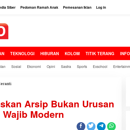
dia Siber
Pedoman Ramah Anak
Pemesanan Iklan
Log in
AN
TEKNOLOGI
HIBURAN
KOLOM
TITIK TERANG
INF
tan
Sosial
Ekonomi
Opini
Sastra
Sports
Exschool
Entertain
eranti
S
e
k
askan Arsip Bukan Urusan
d
a
i Wajib Modern
M
e
r
a