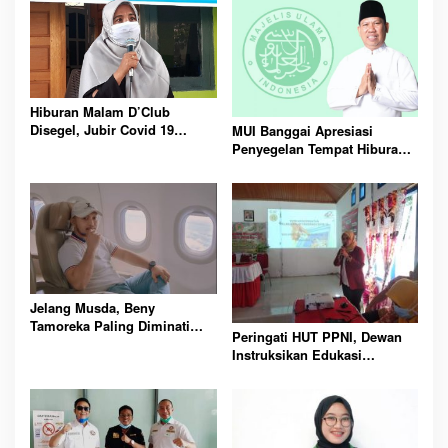
Hiburan Malam D’Club
Disegel, Jubir Covid 19
MUI Banggai Apresiasi
Apresiasi Langkah Polres
Penyegelan Tempat Hiburan
Banggai
oleh Polres
Jelang Musda, Beny
Tamoreka Paling Diminati
Peringati HUT PPNI, Dewan
Pimpin Golkar Banggai
Instruksikan Edukasi
Vaksinasi