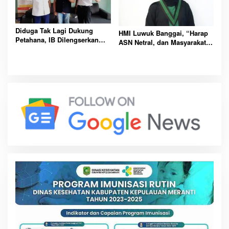
Diduga Tak Lagi Dukung
HMI Luwuk Banggai, “Harap
Petahana, IB Dilengserkan
ASN Netral, dan Masyarakat
Dari Jabatan Ketua Karang
Berani Melapor Jika
Taruna
Diintimidasi