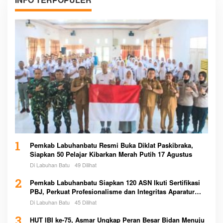
1
Pemkab Labuhanbatu Resmi Buka Diklat Paskibraka,
Siapkan 50 Pelajar Kibarkan Merah Putih 17 Agustus
Di Labuhan Batu
49 Dilihat
2
Pemkab Labuhanbatu Siapkan 120 ASN Ikuti Sertifikasi
PBJ, Perkuat Profesionalisme dan Integritas Aparatur
Pemerintah
Di Labuhan Batu
45 Dilihat
3
HUT IBI ke-75, Asmar Ungkap Peran Besar Bidan Menuju