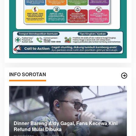
INFO SOROTAN
n
Dinner Bareng Aldy Gagal, Fans Kecewa Kini
Me
Refund Mulai Dibuka
B