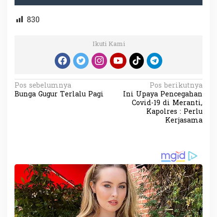
830
Ikuti Kami
N
Pos sebelumnya
Pos berikutnya
Bunga Gugur Terlalu Pagi
Ini Upaya Pencegahan
a
Covid-19 di Meranti,
v
Kapolres : Perlu
Kerjasama
i
g
a
s
i
p
o