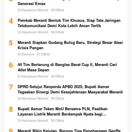
Generasi Emas
Di Kepulauan Meranti
39 Dilihat
4
Pemkab Meranti Bentuk Tim Khusus, Siap Tata Jaringan
Telekomunikasi Demi Kota Lebih Aman Tertib
Di Kepulauan Meranti
39 Dilihat
5
Meranti Siapkan Gudang Bulog Baru, Strategi Besar Atasi
Krisis Pangan
Di Ekonomi
37 Dilihat
6
44 Tim Bertarung di Banglas Barat Cup II, Meranti Cari
Atlet Masa Depan
Di Kepulauan Meranti
35 Dilihat
7
DPRD Setujui Ranperda APBD 2025, Bupati Asmar
Tegaskan Sinergi Demi Kesejahteraan Masyarakat Meranti
Di Kepulauan Meranti
35 Dilihat
8
Bupati Asmar Teken MoU Bersama PLN, Pastikan
Layanan Listrik Meranti Berdampak Nyata bagi
Masyarakat
Di Kepulauan Meranti
35 Dilihat
Meranti Bikin Kejutan, Borong Tiga Penghargaan GenRe