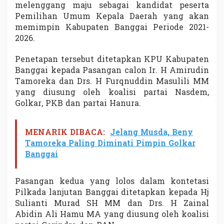
melenggang maju sebagai kandidat peserta
d
i
Pemilihan Umum Kepala Daerah yang akan
P
memimpin Kabupaten Banggai Periode 2021-
i
2026.
l
k
Penetapan tersebut ditetapkan KPU Kabupaten
a
d
Banggai kepada Pasangan calon Ir. H Amirudin
a
Tamoreka dan Drs. H Furqnuddin Masulili MM
B
yang diusung oleh koalisi partai Nasdem,
a
Golkar, PKB dan partai Hanura.
n
g
g
MENARIK DIBACA:
Jelang Musda, Beny
a
i
Tamoreka Paling Diminati Pimpin Golkar
2
Banggai
0
2
0
Pasangan kedua yang lolos dalam kontetasi
Pilkada lanjutan Banggai ditetapkan kepada Hj
Sulianti Murad SH MM dan Drs. H Zainal
Abidin Ali Hamu MA yang diusung oleh koalisi