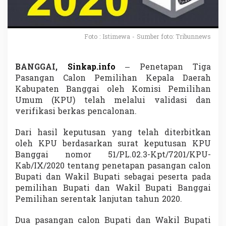
W
a
k
i
Foto : Istimewa - Sumber foto: Tribunnews
l
B
u
BANGGAI,
Sinkap.info
– Penetapan Tiga
p
Pasangan Calon Pemilihan Kepala Daerah
a
t
Kabupaten Banggai oleh Komisi Pemilihan
i
Umum (KPU) telah melalui validasi dan
M
verifikasi berkas pencalonan.
e
l
Dari hasil keputusan yang telah diterbitkan
e
n
oleh KPU berdasarkan surat keputusan KPU
g
Banggai nomor 51/PL.02.3-Kpt/7201/KPU-
g
Kab/IX/2020 tentang penetapan pasangan calon
a
Bupati dan Wakil Bupati sebagai peserta pada
n
g
pemilihan Bupati dan Wakil Bupati Banggai
M
Pemilihan serentak lanjutan tahun 2020.
a
j
Dua pasangan calon Bupati dan Wakil Bupati
u