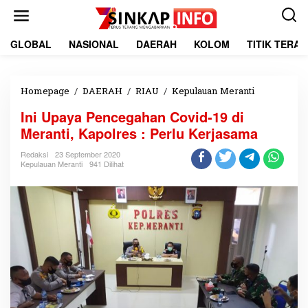
L
e
w
a
GLOBAL
NASIONAL
DAERAH
KOLOM
TITIK TERA
t
i
k
e
Homepage
/
DAERAH
/
RIAU
/
Kepulauan Meranti
I
k
n
Ini Upaya Pencegahan Covid-19 di
o
i
n
U
Meranti, Kapolres : Perlu Kerjasama
t
p
e
a
Redaksi
23 September 2020
Kepulauan Meranti
941 Dilihat
n
y
a
P
e
n
c
e
g
a
h
a
n