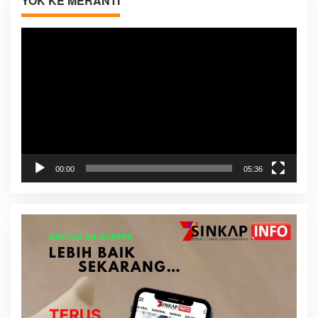
YOK KE MERANTI
Pemutar
Video
00:00
05:36