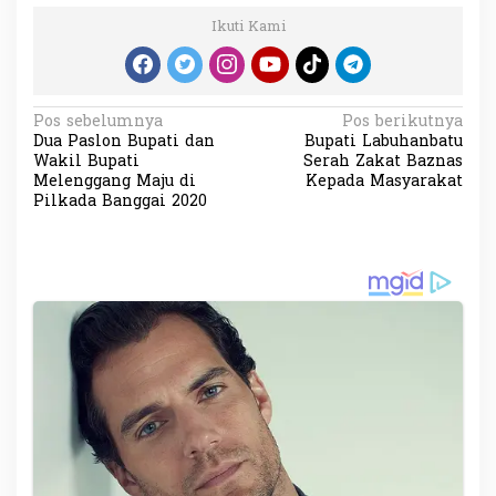
Ikuti Kami
N
Pos sebelumnya
Pos berikutnya
Dua Paslon Bupati dan
Bupati Labuhanbatu
a
Wakil Bupati
Serah Zakat Baznas
v
Melenggang Maju di
Kepada Masyarakat
Pilkada Banggai 2020
i
g
a
s
i
p
o
s