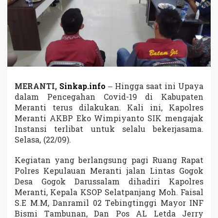
C
o
v
i
d
-
1
9
d
i
MERANTI,
Sinkap.info
– Hingga saat ini Upaya
M
dalam Pencegahan Covid-19 di Kabupaten
e
Meranti terus dilakukan. Kali ini, Kapolres
r
Meranti AKBP Eko Wimpiyanto SIK mengajak
a
n
Instansi terlibat untuk selalu bekerjasama.
t
Selasa, (22/09).
i
,
Kegiatan yang berlangsung pagi Ruang Rapat
K
Polres Kepulauan Meranti jalan Lintas Gogok
a
p
Desa Gogok Darussalam dihadiri Kapolres
o
Meranti, Kepala KSOP Selatpanjang Moh. Faisal
l
S.E M.M, Danramil 02 Tebingtinggi Mayor INF
r
Bismi Tambunan, Dan Pos AL Letda Jerry
e