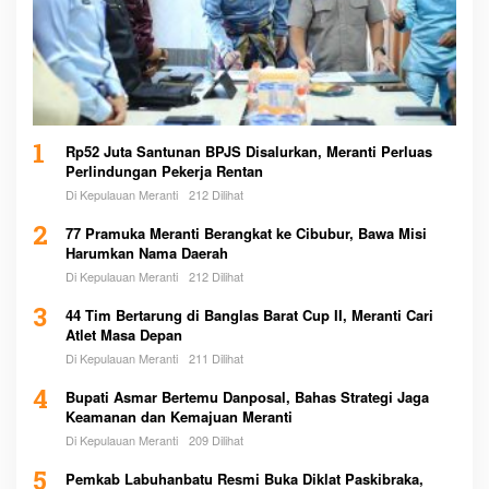
1
Rp52 Juta Santunan BPJS Disalurkan, Meranti Perluas
Perlindungan Pekerja Rentan
Di Kepulauan Meranti
212 Dilihat
2
77 Pramuka Meranti Berangkat ke Cibubur, Bawa Misi
Harumkan Nama Daerah
Di Kepulauan Meranti
212 Dilihat
3
44 Tim Bertarung di Banglas Barat Cup II, Meranti Cari
Atlet Masa Depan
Di Kepulauan Meranti
211 Dilihat
4
Bupati Asmar Bertemu Danposal, Bahas Strategi Jaga
Keamanan dan Kemajuan Meranti
Di Kepulauan Meranti
209 Dilihat
5
Pemkab Labuhanbatu Resmi Buka Diklat Paskibraka,