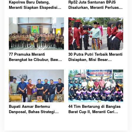
Kapolres Baru Datang,
Rp52 Juta Santunan BPJS
Meranti Siapkan Ekspedisi
Disalurkan, Meranti Perluas
Merah Putih Penuh Makna
Perlindungan Pekerja Rentan
77 Pramuka Meranti
30 Putra Putri Terbaik Meranti
Berangkat ke Cibubur, Bawa
Disiapkan, Misi Besar
Misi Harumkan Nama Daerah
Kibarkan Merah Putih
Bupati Asmar Bertemu
44 Tim Bertarung di Banglas
Danposal, Bahas Strategi
Barat Cup II, Meranti Cari
Jaga Keamanan dan
Atlet Masa Depan
Kemajuan Meranti