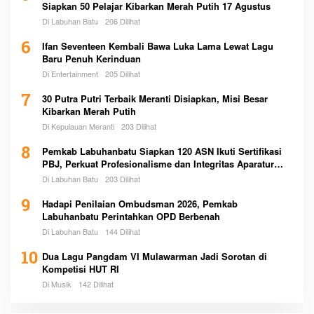
Siapkan 50 Pelajar Kibarkan Merah Putih 17 Agustus
Di Labuhan Batu
206 Dilihat
6
Ifan Seventeen Kembali Bawa Luka Lama Lewat Lagu
Baru Penuh Kerinduan
Di Entertainment
205 Dilihat
7
30 Putra Putri Terbaik Meranti Disiapkan, Misi Besar
Kibarkan Merah Putih
Di Kepulauan Meranti
203 Dilihat
8
Pemkab Labuhanbatu Siapkan 120 ASN Ikuti Sertifikasi
PBJ, Perkuat Profesionalisme dan Integritas Aparatur
Pemerintah
Di Labuhan Batu
203 Dilihat
9
Hadapi Penilaian Ombudsman 2026, Pemkab
Labuhanbatu Perintahkan OPD Berbenah
Di Labuhan Batu
144 Dilihat
10
Dua Lagu Pangdam VI Mulawarman Jadi Sorotan di
Kompetisi HUT RI
Di Musik
142 Dilihat