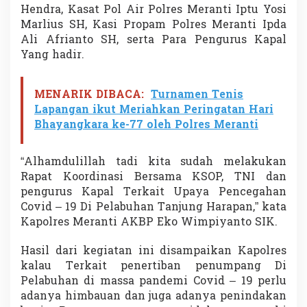
s
Hendra, Kasat Pol Air Polres Meranti Iptu Yosi
:
Marlius SH, Kasi Propam Polres Meranti Ipda
P
Ali Afrianto SH, serta Para Pengurus Kapal
e
Yang hadir.
r
l
u
MENARIK DIBACA:
Turnamen Tenis
K
e
Lapangan ikut Meriahkan Peringatan Hari
r
Bhayangkara ke-77 oleh Polres Meranti
j
a
s
“Alhamdulillah tadi kita sudah melakukan
a
Rapat Koordinasi Bersama KSOP, TNI dan
m
pengurus Kapal Terkait Upaya Pencegahan
a
Covid – 19 Di Pelabuhan Tanjung Harapan,” kata
Kapolres Meranti AKBP Eko Wimpiyanto SIK.
Hasil dari kegiatan ini disampaikan Kapolres
kalau Terkait penertiban penumpang Di
Pelabuhan di massa pandemi Covid – 19 perlu
adanya himbauan dan juga adanya penindakan