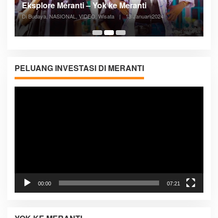
Posyandu Melayani Semua Siklus Hidup
Di ADVERTORIAL, Kesehatan, VIDEO
|
27 Desember 2023
05:08
PELUANG INVESTASI DI MERANTI
Pemutar
Video
00:00
07:21