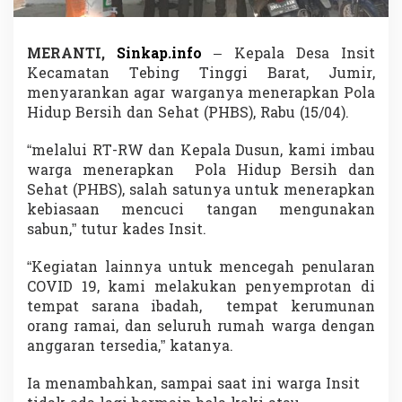
P
o
l
MERANTI,
Sinkap.info
– Kepala Desa Insit
a
Kecamatan Tebing Tinggi Barat, Jumir,
H
i
menyarankan agar warganya menerapkan Pola
d
Hidup Bersih dan Sehat (PHBS), Rabu (15/04).
u
p
“melalui RT-RW dan Kepala Dusun, kami imbau
B
warga menerapkan Pola Hidup Bersih dan
e
r
Sehat (PHBS), salah satunya untuk menerapkan
s
kebiasaan mencuci tangan mengunakan
i
sabun,” tutur kades Insit.
h
d
“Kegiatan lainnya untuk mencegah penularan
a
n
COVID 19, kami melakukan penyemprotan di
S
tempat sarana ibadah, tempat kerumunan
e
orang ramai, dan seluruh rumah warga dengan
h
anggaran tersedia,” katanya.
a
t
,
Ia menambahkan, sampai saat ini warga Insit
C