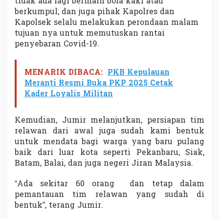
tidak ada lagi bermain bola kaki atau
e
berkumpul, dan juga pihak Kapolres dan
g
Kapolsek selalu melakukan perondaan malam
a
h
tujuan nya untuk memutuskan rantai
P
penyebaran Covid-19.
e
n
y
MENARIK DIBACA:
PKB Kepulauan
e
Meranti Resmi Buka PKP 2025 Cetak
b
Kader Loyalis Militan
a
r
a
Kemudian, Jumir melanjutkan, persiapan tim
n
C
relawan dari awal juga sudah kami bentuk
o
untuk mendata bagi warga yang baru pulang
v
baik dari luar kota seperti Pekanbaru, Siak,
i
Batam, Balai, dan juga negeri Jiran Malaysia.
d
-
1
“Ada sekitar 60 orang dan tetap dalam
9
pemantauan tim relawan yang sudah di
bentuk”, terang Jumir.