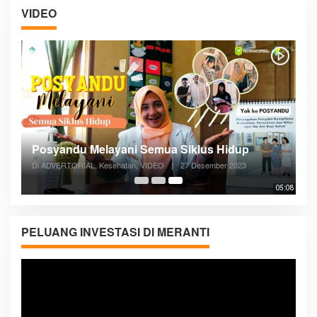
VIDEO
Posyandu Melayani Semua Siklus Hidup
Di ADVERTORIAL, Kesehatan, VIDEO
|
27 Desember 2023
05:08
PELUANG INVESTASI DI MERANTI
Pemutar
Video