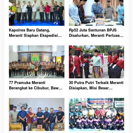
Kapolres Baru Datang,
Rp52 Juta Santunan BPJS
Meranti Siapkan Ekspedisi
Disalurkan, Meranti Perluas
Merah Putih Penuh Makna
Perlindungan Pekerja Rentan
77 Pramuka Meranti
30 Putra Putri Terbaik Meranti
Berangkat ke Cibubur, Bawa
Disiapkan, Misi Besar
Misi Harumkan Nama Daerah
Kibarkan Merah Putih