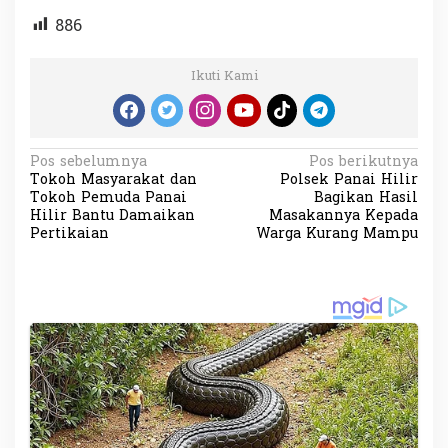
886
Ikuti Kami
N
Pos sebelumnya
Pos berikutnya
Tokoh Masyarakat dan
Polsek Panai Hilir
a
Tokoh Pemuda Panai
Bagikan Hasil
v
Hilir Bantu Damaikan
Masakannya Kepada
Pertikaian
Warga Kurang Mampu
i
g
a
s
i
p
o
s