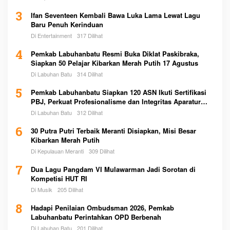
3
Ifan Seventeen Kembali Bawa Luka Lama Lewat Lagu
Baru Penuh Kerinduan
Di Entertainment
317 Dilihat
4
Pemkab Labuhanbatu Resmi Buka Diklat Paskibraka,
Siapkan 50 Pelajar Kibarkan Merah Putih 17 Agustus
Di Labuhan Batu
314 Dilihat
5
Pemkab Labuhanbatu Siapkan 120 ASN Ikuti Sertifikasi
PBJ, Perkuat Profesionalisme dan Integritas Aparatur
Pemerintah
Di Labuhan Batu
312 Dilihat
6
30 Putra Putri Terbaik Meranti Disiapkan, Misi Besar
Kibarkan Merah Putih
Di Kepulauan Meranti
309 Dilihat
7
Dua Lagu Pangdam VI Mulawarman Jadi Sorotan di
Kompetisi HUT RI
Di Musik
205 Dilihat
8
Hadapi Penilaian Ombudsman 2026, Pemkab
Labuhanbatu Perintahkan OPD Berbenah
Di Labuhan Batu
201 Dilihat