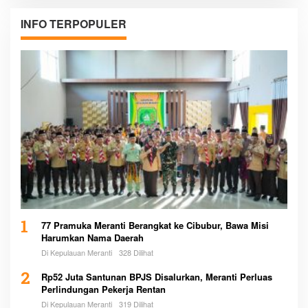
INFO TERPOPULER
1
77 Pramuka Meranti Berangkat ke Cibubur, Bawa Misi
Harumkan Nama Daerah
Di Kepulauan Meranti
328 Dilihat
2
Rp52 Juta Santunan BPJS Disalurkan, Meranti Perluas
Perlindungan Pekerja Rentan
Di Kepulauan Meranti
319 Dilihat