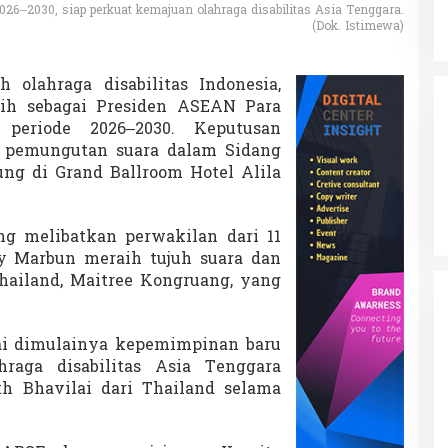
026–2030, siap perkuat kemajuan olahraga disabilitas Asia Tenggara.
(Dok. Istimewa)
 olahraga disabilitas Indonesia,
lih sebagai Presiden ASEAN Para
 periode 2026–2030. Keputusan
i pemungutan suara dalam Sidang
g di Grand Ballroom Hotel Alila
g melibatkan perwakilan dari 11
y Marbun meraih tujuh suara dan
Thailand, Maitree Kongruang, yang
i dimulainya kepemimpinan baru
hraga disabilitas Asia Tenggara
th Bhavilai dari Thailand selama