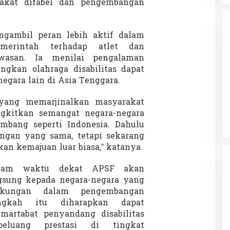
rakat difabel dan pengembangan
gambil peran lebih aktif dalam
merintah terhadap atlet dan
wasan. Ia menilai pengalaman
gkan olahraga disabilitas dapat
egara lain di Asia Tenggara.
da dalam
Eksplore Meranti – Yok ke Meranti
a Internasional
Di Budaya, NASIONAL, VIDEO, Wisata
|
13 Januari
ng
 yang memarjinalkan masyarakat
Januari 2024
2024
ngkitkan semangat negara-negara
mbang seperti Indonesia. Dahulu
ngan yang sama, tetapi sekarang
n kemajuan luar biasa,” katanya.
lam waktu dekat APSF akan
sung kepada negara-negara yang
kungan dalam pengembangan
Langkah itu diharapkan dapat
artabat penyandang disabilitas
peluang prestasi di tingkat