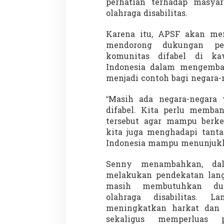
perhatian terhadap masya
olahraga disabilitas.
Karena itu, APSF akan men
mendorong dukungan pe
komunitas difabel di ka
Indonesia dalam mengemban
menjadi contoh bagi negara-n
Partisipasi Pemu
Pelayanan Sukarel
Diadakan di Nanji
“Masih ada negara-negara
Di GLOBAL, VIDEO
|
18 
difabel. Kita perlu memba
tersebut agar mampu berke
kita juga menghadapi tanta
Indonesia mampu menunjukka
Senny menambahkan, da
melakukan pendekatan lang
masih membutuhkan du
olahraga disabilitas. 
meningkatkan harkat dan m
sekaligus memperluas 