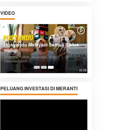
VIDEO
Posyandu Melayani Semua Siklus
Hidup
Di ADVERTORIAL, Kesehatan, VIDEO
|
27
Desember 2023
05:08
PELUANG INVESTASI DI MERANTI
Pemutar
Video