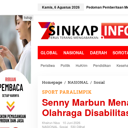
L
e
Kamis, 6 Agustus 2026
Pedoman Pemberitaan Me
w
a
tutup
t
i
k
e
k
o
GLOBAL
NASIONAL
DAERAH
SOROT
n
t
e
Peristiwa
Politik
HuKrim
Pendidikan
Keseha
n
Homepage
/
NASIONAL
/
Sosial
S
e
SPORT PARALIMPIK
n
Senny Marbun Mena
n
y
Olahraga Disabilit
M
a
r
Khairun Nisa
10 Juni 2026
b
NASIONAL
,
Sosial
530 Dilihat