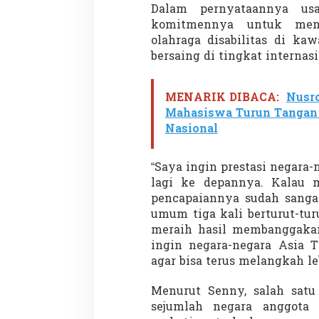
Dalam pernyataannya usa
komitmennya untuk meni
olahraga disabilitas di k
bersaing di tingkat internasi
Demonstrasi Gen-Z Guncang
Menteri Nusron: 
Nepal, PM Mundur Mendadak
Cegah Konflik da
Setelah Gedung Parlemen Dibakar
Penataan Ruang
Di GLOBAL, SOROTAN
|
12 September 2025
Di NASIONAL, SOROTAN
MENARIK DIBACA:
Nusr
Mahasiswa Turun Tangan 
Nasional
“Saya ingin prestasi negara-
lagi ke depannya. Kalau m
pencapaiannya sudah sangat
umum tiga kali berturut-tu
meraih hasil membanggakan
ingin negara-negara Asia T
agar bisa terus melangkah leb
Menurut Senny, salah satu
sejumlah negara anggota