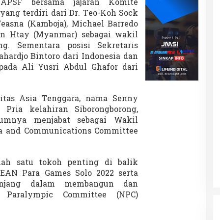
PSF bersama jajaran Komite
yang terdiri dari Dr. Teo-Koh Sock
Veasna (Kamboja), Michael Barredo
han Htay (Myanmar) sebagai wakil
ng. Sementara posisi Sekretaris
hardjo Bintoro dari Indonesia dan
ada Ali Yusri Abdul Ghafor dari
litas Asia Tenggara, nama Senny
Pria kelahiran Siborongborong,
lumnya menjabat sebagai Wakil
a and Communications Committee
lah satu tokoh penting di balik
EAN Para Games Solo 2022 serta
anjang dalam membangun dan
 Paralympic Committee (NPC)