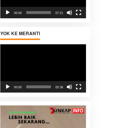
00:00
07:21
YOK KE MERANTI
Pemutar
Video
00:00
05:36