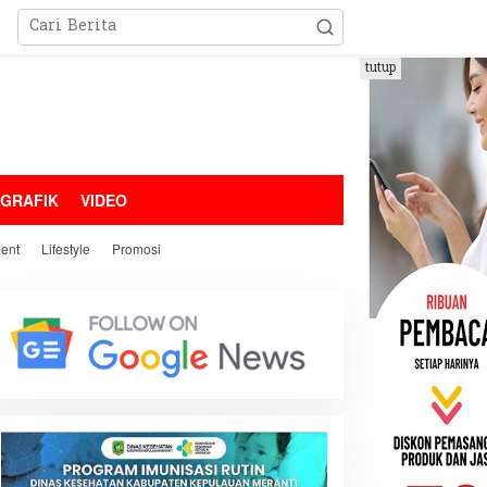
tutup
OGRAFIK
VIDEO
ment
Lifestyle
Promosi