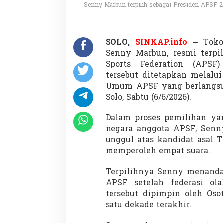
a
Senny Marbun terpilih sebagai Presiden APSF 2
O
l
a
h
SOLO,
SINKAP.info
– Tokoh
r
Senny Marbun, resmi terpi
a
Sports Federation (APSF)
g
a
tersebut ditetapkan melalu
D
Umum APSF yang berlangsun
i
Solo, Sabtu (6/6/2026).
s
a
Dalam proses pemilihan yan
b
i
negara anggota APSF, Senn
l
unggul atas kandidat asal 
i
memperoleh empat suara.
t
a
Terpilihnya Senny menanda
s
A
APSF setelah federasi ola
S
tersebut dipimpin oleh Oso
E
satu dekade terakhir.
A
N