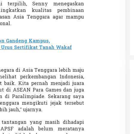
i terpilih, Senny menegaskan
ngkatkan kualitas pembinaan
awasan Asia Tenggara agar mampu
onal.
Patok Batas Tanah
Rekognisi Sejarah Kerajaan Siak
n Dukung
dan Harapan Daerah Istimewa Riau
|
8 Agustus 2025
Di KOLOM, Opini, SOROTAN
|
16 Juni 2025
on Gandeng Kampus,
Urus Sertifikat Tanah Wakaf
negara di Asia Tenggara lebih maju
elihat perkembangan Indonesia,
 baik. Kita pernah menjadi juara
rut di ASEAN Para Games dan juga
 di Paralimpiade. Sekarang saya
enggara mengikuti jejak tersebut
ih jauh,” ujarnya.
 tantangan yang masih dihadapi
 APSF adalah belum meratanya