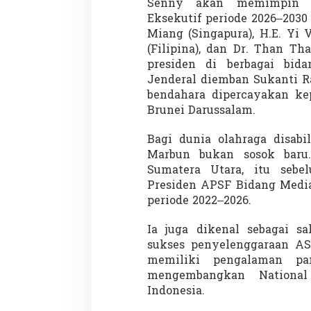
Senny akan memimpin A
Eksekutif periode 2026–2030 
Miang (Singapura), H.E. Yi 
(Filipina), dan Dr. Than T
presiden di berbagai bida
Jenderal diemban Sukanti Ra
bendahara dipercayakan kep
Brunei Darussalam.
Bagi dunia olahraga disabi
Marbun bukan sosok baru. 
Sumatera Utara, itu sebe
Presiden APSF Bidang Medi
periode 2022–2026.
Ia juga dikenal sebagai sa
sukses penyelenggaraan AS
memiliki pengalaman p
mengembangkan National
Indonesia.