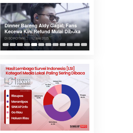
Dinner Bareng Aldy Gagal, Fans
Meranti Incar Kon
Kecewa Kini Refund Mulai Dibuka
Kepri, Bupati A
Di SOROTAN
|
12 Mei 2025
Di SOROTAN
|
6 Mei 2