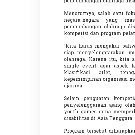
pengembangan olahraga disab
Menurutnya, salah satu fo
negara-negara yang ma
pengembangan olahraga disa
kompetisi dan program pelat
“Kita harus mengakui bah
siap menyelenggarakan mu
olahraga. Karena itu, kita
single event agar aspek l
klasifikasi atlet, ten
kepemimpinan organisasi mel
ujarnya.
Selain penguatan kompeti
penyelenggaraan ajang ola
youth games guna memperku
disabilitas di Asia Tenggara.
Program tersebut diharapka