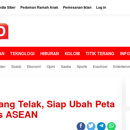
dia Siber
Pedoman Ramah Anak
Pemesanan Iklan
Log in
AN
TEKNOLOGI
HIBURAN
KOLOM
TITIK TERANG
INF
tan
Sosial
Ekonomi
Opini
Sastra
Sports
Exschool
Entertain
ng Telak, Siap Ubah Peta
as ASEAN