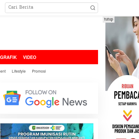
tutup
OGRAFIK
VIDEO
ment
Lifestyle
Promosi