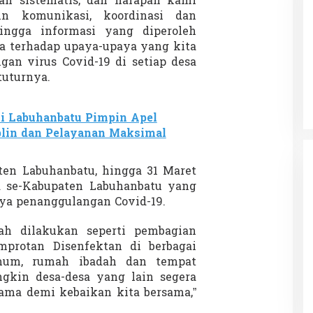
an sistematis, dan harapan kami
in komunikasi, koordinasi dan
hingga informasi yang diperoleh
a terhadap upaya-upaya yang kita
Patok Batas Tanah
Rekognisi Sejarah Kerajaan Siak
an virus Covid-19 di setiap desa
n Dukung
dan Harapan Daerah Istimewa Riau
tuturnya.
|
8 Agustus 2025
Di KOLOM, Opini, SOROTAN
|
16 Juni 2025
i Labuhanbatu Pimpin Apel
plin dan Pelayanan Maksimal
en Labuhanbatu, hingga 31 Maret
a se-Kabupaten Labuhanbatu yang
ya penanggulangan Covid-19.
ah dilakukan seperti pembagian
protan Disenfektan di berbagai
umum, rumah ibadah dan tempat
ngkin desa-desa yang lain segera
ma demi kebaikan kita bersama,”