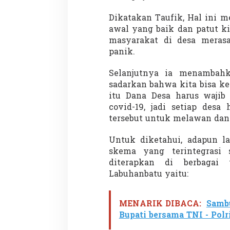
Dikatakan Taufik, Hal ini 
awal yang baik dan patut k
masyarakat di desa merasa
panik.
Selanjutnya ia menambahk
Partisipasi Pemu
sadarkan bahwa kita bisa ke
Pelayanan Sukarel
itu Dana Desa harus wajib
Diadakan di Nanji
Di GLOBAL, VIDEO
|
18 
covid-19, jadi setiap desa
tersebut untuk melawan dan
Untuk diketahui, adapun la
skema yang terintegrasi 
diterapkan di berbagai
Labuhanbatu yaitu:
MENARIK DIBACA:
Samb
Bupati bersama TNI - Pol