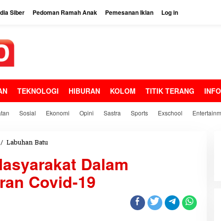
ia Siber
Pedoman Ramah Anak
Pemesanan Iklan
Log in
AN
TEKNOLOGI
HIBURAN
KOLOM
TITIK TERANG
INF
tan
Sosial
Ekonomi
Opini
Sastra
Sports
Exschool
Entertain
/
Labuhan Batu
D
a
Masyarakat Dalam
n
a
an Covid-19
D
e
s
a
S