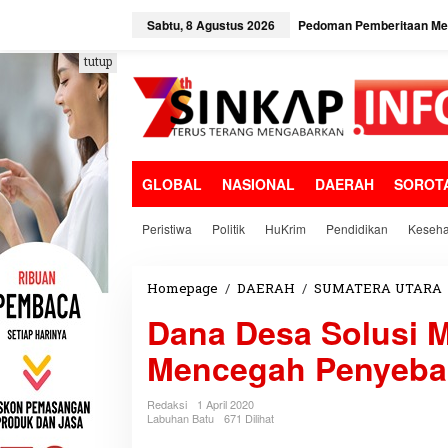
L
e
Sabtu, 8 Agustus 2026
Pedoman Pemberitaan Med
w
a
tutup
t
i
k
e
k
o
GLOBAL
NASIONAL
DAERAH
SOROT
n
t
e
Peristiwa
Politik
HuKrim
Pendidikan
Keseha
n
Homepage
/
DAERAH
/
SUMATERA UTARA
Dana Desa Solusi 
Mencegah Penyebar
Redaksi
1 April 2020
Labuhan Batu
671 Dilihat