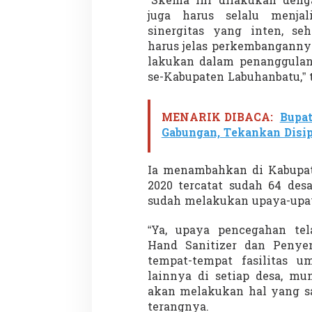
“Skema ini dilakukan deng
juga harus selalu menjal
sinergitas yang inten, se
harus jelas perkembanganny
Demonstrasi Gen-Z Guncang
Menteri Nusron: 
lakukan dalam penanggulang
Nepal, PM Mundur Mendadak
Cegah Konflik da
se-Kabupaten Labuhanbatu,” 
Setelah Gedung Parlemen Dibakar
Penataan Ruang
Di GLOBAL, SOROTAN
|
12 September 2025
Di NASIONAL, SOROTAN
MENARIK DIBACA:
Bupat
Gabungan, Tekankan Disi
Ia menambahkan di Kabupat
2020 tercatat sudah 64 des
sudah melakukan upaya-upa
“Ya, upaya pencegahan tel
Hand Sanitizer dan Penyem
tempat-tempat fasilitas 
lainnya di setiap desa, mu
akan melakukan hal yang sa
terangnya.