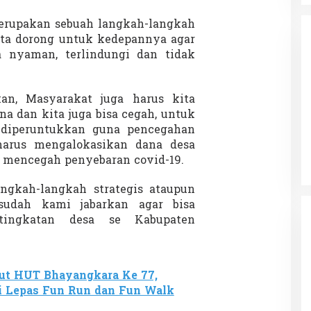
merupakan sebuah langkah-langkah
ita dorong untuk kedepannya agar
 nyaman, terlindungi dan tidak
an, Masyarakat juga harus kita
da dalam
na dan kita juga bisa cegah, untuk
Eksplore Meranti – Yok ke Meranti
a Internasional
 diperuntukkan guna pencegahan
Di Budaya, NASIONAL, VIDEO, Wisata
|
13 Januari
ng
Januari 2024
2024
 harus mengalokasikan dana desa
 mencegah penyebaran covid-19.
ngkah-langkah strategis ataupun
sudah kami jabarkan agar bisa
 tingkatan desa se Kabupaten
ut HUT Bhayangkara Ke 77,
ri Lepas Fun Run dan Fun Walk