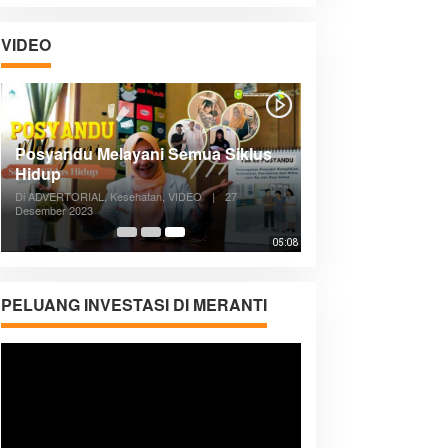
VIDEO
Posyandu Melayani Semua Siklus
Hidup
Di ADVERTORIAL, Kesehatan, VIDEO
|
27
Desember 2023
05:08
PELUANG INVESTASI DI MERANTI
Pemutar
Video