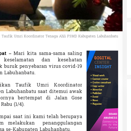
g
a
h
P
e
n
y
Taufik Umri Koordinator Tenaga Ahli P3MD Kabupaten Labuhanbatu
e
b
a
pat
–
Mari kita sama-sama saling
r
 keselamatan dan kesehatan
a
n
k buruk penyebaran virus covid-19
C
en Labuhanbatu.
o
v
ikan Taufik Umri Koordinator
i
n Labuhanbatu saat ditemui awak
d
-
tornya bertempat di Jalan Gose
1
Rabu (1/4).
9
mpai saat ini kami telah berupaya
am melakukan penanggulangan
esa se-Kabupaten Labuhanbatu.