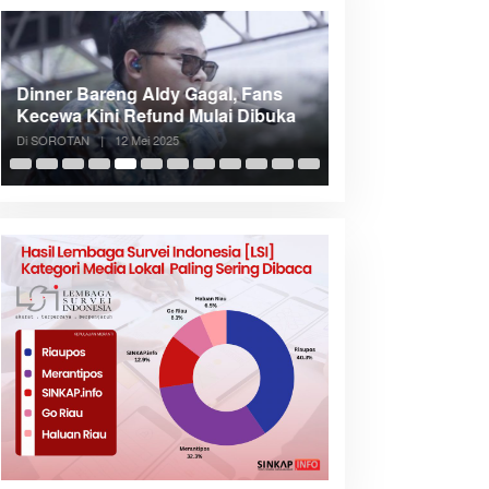
Dinner Bareng Aldy Gagal, Fans
Meranti Incar Kon
Kecewa Kini Refund Mulai Dibuka
Kepri, Bupati A
Di SOROTAN
|
12 Mei 2025
Di SOROTAN
|
6 Mei 2