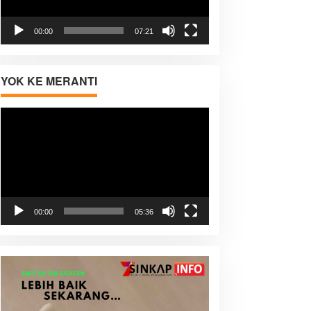
00:00
07:21
YOK KE MERANTI
Pemutar
Video
00:00
05:36