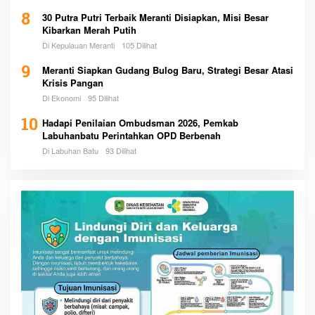
8
30 Putra Putri Terbaik Meranti Disiapkan, Misi Besar
Kibarkan Merah Putih
Di Kepulauan Meranti
105 Dilihat
9
Meranti Siapkan Gudang Bulog Baru, Strategi Besar Atasi
Krisis Pangan
Di Ekonomi
95 Dilihat
10
Hadapi Penilaian Ombudsman 2026, Pemkab
Labuhanbatu Perintahkan OPD Berbenah
Di Labuhan Batu
93 Dilihat