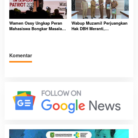
Wamen Ossy Ungkap Peran
Wabup Muzamil Perjuangkan
Mahasiswa Bongkar Masalah
Hak DBH Meranti,
Tanah Kawasan Transmigrasi
Kemendagri Buka Peluang
Penegasan Batas Wilayah
Laut Resmi
Komentar