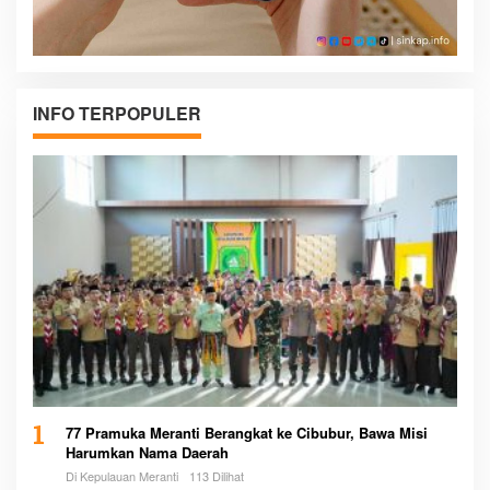
INFO TERPOPULER
1
77 Pramuka Meranti Berangkat ke Cibubur, Bawa Misi
Harumkan Nama Daerah
Di Kepulauan Meranti
113 Dilihat