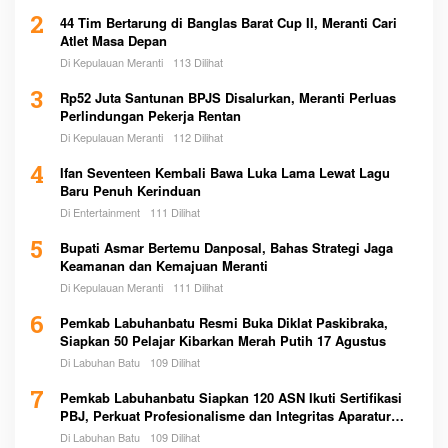
2
44 Tim Bertarung di Banglas Barat Cup II, Meranti Cari
Atlet Masa Depan
Di Kepulauan Meranti
113 Dilihat
3
Rp52 Juta Santunan BPJS Disalurkan, Meranti Perluas
Perlindungan Pekerja Rentan
Di Kepulauan Meranti
112 Dilihat
4
Ifan Seventeen Kembali Bawa Luka Lama Lewat Lagu
Baru Penuh Kerinduan
Di Entertainment
111 Dilihat
5
Bupati Asmar Bertemu Danposal, Bahas Strategi Jaga
Keamanan dan Kemajuan Meranti
Di Kepulauan Meranti
111 Dilihat
6
Pemkab Labuhanbatu Resmi Buka Diklat Paskibraka,
Siapkan 50 Pelajar Kibarkan Merah Putih 17 Agustus
Di Labuhan Batu
109 Dilihat
7
Pemkab Labuhanbatu Siapkan 120 ASN Ikuti Sertifikasi
PBJ, Perkuat Profesionalisme dan Integritas Aparatur
Pemerintah
Di Labuhan Batu
109 Dilihat