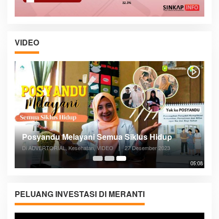
VIDEO
Posyandu Melayani Semua Siklus Hidup
Di ADVERTORIAL, Kesehatan, VIDEO
|
27 Desember 2023
05:08
PELUANG INVESTASI DI MERANTI
Pemutar