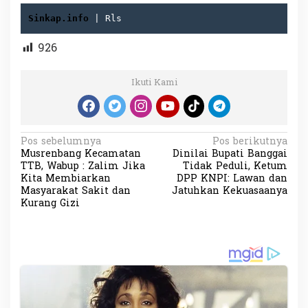
Sinkap.info
| Rls
926
Ikuti Kami
N
Pos sebelumnya
Pos berikutnya
Musrenbang Kecamatan
Dinilai Bupati Banggai
a
TTB, Wabup : Zalim Jika
Tidak Peduli, Ketum
v
Kita Membiarkan
DPP KNPI: Lawan dan
Masyarakat Sakit dan
Jatuhkan Kekuasaanya
i
Kurang Gizi
g
a
s
i
p