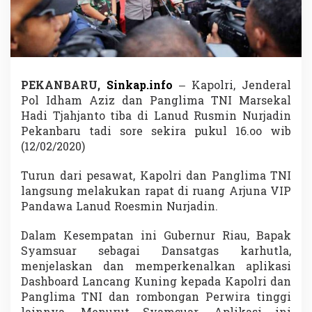
a
s
i
I
n
o
v
PEKANBARU,
Sinkap.info
– Kapolri, Jenderal
a
Pol Idham Aziz dan Panglima TNI Marsekal
s
Hadi Tjahjanto tiba di Lanud Rusmin Nurjadin
i
Pekanbaru tadi sore sekira pukul 16.oo wib
P
o
(12/02/2020)
l
d
Turun dari pesawat, Kapolri dan Panglima TNI
a
langsung melakukan rapat di ruang Arjuna VIP
d
Pandawa Lanud Roesmin Nurjadin.
a
n
F
Dalam Kesempatan ini Gubernur Riau, Bapak
o
Syamsuar sebagai Dansatgas karhutla,
r
menjelaskan dan memperkenalkan aplikasi
k
Dashboard Lancang Kuning kepada Kapolri dan
o
p
Panglima TNI dan rombongan Perwira tinggi
i