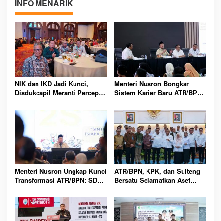
INFO MENARIK
NIK dan IKD Jadi Kunci,
Menteri Nusron Bongkar
Disdukcapil Meranti Percepat
Sistem Karier Baru ATR/BPN,
Revolusi Layanan Digital
Pegawai Wajib Lewati
Tahapan
Menteri Nusron Ungkap Kunci
ATR/BPN, KPK, dan Sulteng
Transformasi ATR/BPN: SDM
Bersatu Selamatkan Aset
Harus Layani dengan Hati
Daerah Bernilai Besar