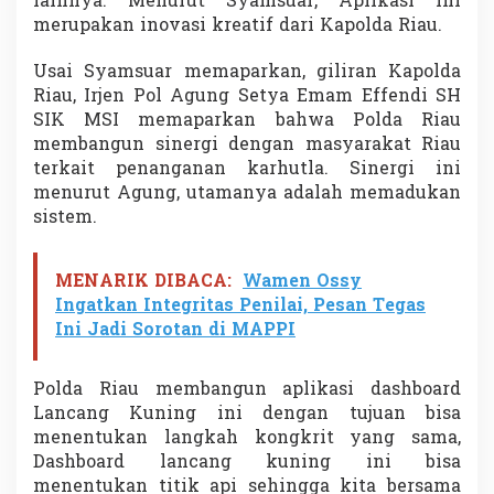
lainnya. Menurut Syamsuar, Aplikasi ini
m
merupakan inovasi kreatif dari Kapolda Riau.
d
a
Usai Syamsuar memaparkan, giliran Kapolda
R
i
Riau, Irjen Pol Agung Setya Emam Effendi SH
a
SIK MSI memaparkan bahwa Polda Riau
u
membangun sinergi dengan masyarakat Riau
C
terkait penanganan karhutla. Sinergi ini
e
menurut Agung, utamanya adalah memadukan
g
a
sistem.
h
d
a
MENARIK DIBACA:
Wamen Ossy
n
Ingatkan Integritas Penilai, Pesan Tegas
A
Ini Jadi Sorotan di MAPPI
t
a
s
Polda Riau membangun aplikasi dashboard
i
K
Lancang Kuning ini dengan tujuan bisa
a
menentukan langkah kongkrit yang sama,
r
Dashboard lancang kuning ini bisa
h
menentukan titik api sehingga kita bersama
u