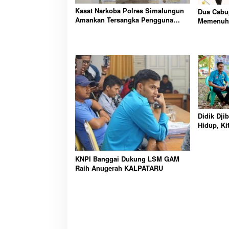
Kasat Narkoba Polres Simalungun
Dua Cabu
Amankan Tersangka Pengguna
Memenuhi
Sabu Asal Pematangsiantar
Banggai 
Didik Dji
Hidup, Ki
Bangsa
KNPI Banggai Dukung LSM GAM
Raih Anugerah KALPATARU