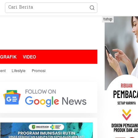
tutup
OGRAFIK
VIDEO
ment
Lifestyle
Promosi