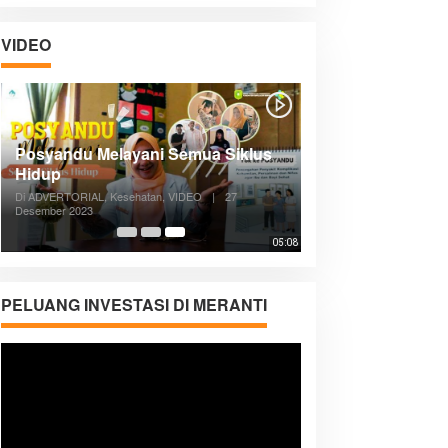
VIDEO
Posyandu Melayani Semua Siklus
Hidup
Di ADVERTORIAL, Kesehatan, VIDEO
|
27
Desember 2023
05:08
PELUANG INVESTASI DI MERANTI
Pemutar
Video