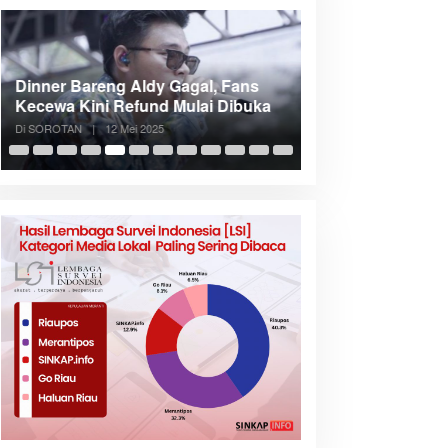
Dinner Bareng Aldy Gagal, Fans
Meranti Incar Kon
Kecewa Kini Refund Mulai Dibuka
Kepri, Bupati A
Di SOROTAN
|
12 Mei 2025
Di SOROTAN
|
6 Mei 2