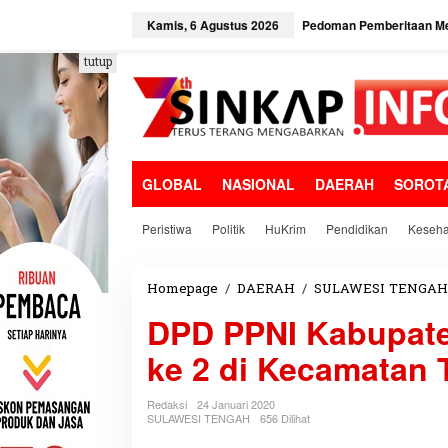
L
e
Kamis, 6 Agustus 2026
Pedoman Pemberitaan Me
w
a
tutup
t
i
k
e
k
o
GLOBAL
NASIONAL
DAERAH
SOROT
n
t
e
Peristiwa
Politik
HuKrim
Pendidikan
Keseha
n
Homepage
/
DAERAH
/
SULAWESI TENGAH
DPD PPNI Kabupate
ke 2 di Kecamatan T
Redaksi
24 Januari 2020
SULAWESI TENGAH
656 Dilihat