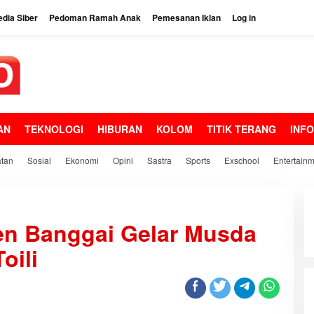
dia Siber
Pedoman Ramah Anak
Pemesanan Iklan
Log in
AN
TEKNOLOGI
HIBURAN
KOLOM
TITIK TERANG
INF
tan
Sosial
Ekonomi
Opini
Sastra
Sports
Exschool
Entertain
D
P
n Banggai Gelar Musda
D
P
oili
P
N
I
K
a