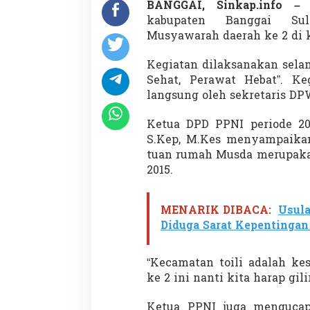
BANGGAI, Sinkap.info 
kabupaten Banggai Sul
Musyawarah daerah ke 2 di ke
Kegiatan dilaksanakan sela
Sehat, Perawat Hebat”. K
langsung oleh sekretaris DP
Ketua DPD PPNI periode 20
S.Kep, M.Kes menyampaikan
tuan rumah Musda merupaka
2015.
MENARIK DIBACA:
Usul
Diduga Sarat Kepentingan 
“Kecamatan toili adalah ke
ke 2 ini nanti kita harap gil
Ketua PPNI juga mengucap