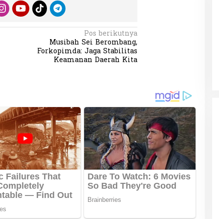
Pos berikutnya
Patok Batas Tanah
Rekognisi Sejarah Kerajaan Siak
Musibah Sei Berombang,
n Dukung
dan Harapan Daerah Istimewa Riau
Forkopimda: Jaga Stabilitas
Keamanan Daerah Kita
|
8 Agustus 2025
Di KOLOM, Opini, SOROTAN
|
16 Juni 2025