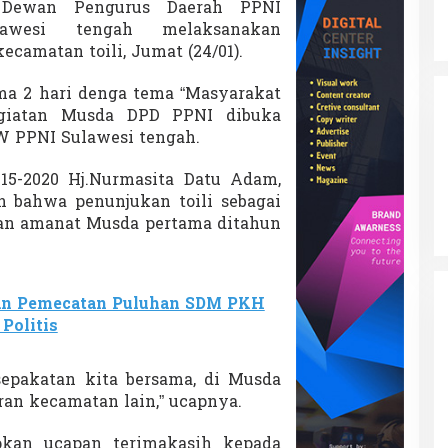
e
–
Dewan Pengurus Daerah PPNI
2
awesi tengah melaksanakan
d
camatan toili, Jumat (24/01).
i
K
ma 2 hari denga tema “Masyarakat
e
c
egiatan Musda DPD PPNI dibuka
a
W PPNI Sulawesi tengah.
m
a
15-2020 Hj.Nurmasita Datu Adam,
t
 bahwa penunjukan toili sebagai
a
n
n amanat Musda pertama ditahun
T
o
i
l
an Pemecatan Puluhan SDM PKH
i
Politis
sepakatan kita bersama, di Musda
iran kecamatan lain,” ucapnya.
kan ucapan terimakasih kepada