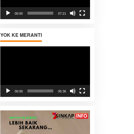
00:00
07:21
YOK KE MERANTI
Pemutar
Video
00:00
05:36