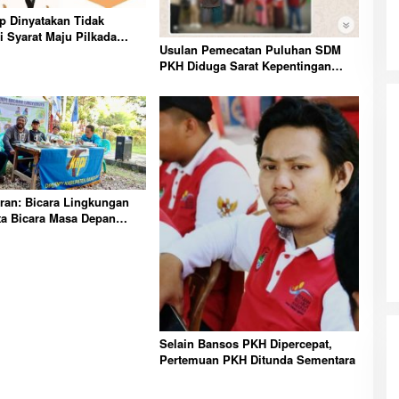
p Dinyatakan Tidak
 Syarat Maju Pilkada
Usulan Pemecatan Puluhan SDM
dan Morut
PKH Diduga Sarat Kepentingan
Politis
bran: Bicara Lingkungan
ta Bicara Masa Depan
Selain Bansos PKH Dipercepat,
Pertemuan PKH Ditunda Sementara