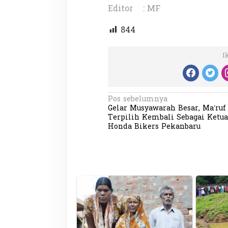
Editor : MF
844
I
N
Pos sebelumnya
Gelar Musyawarah Besar, Ma’ruf
a
Terpilih Kembali Sebagai Ketua
v
Honda Bikers Pekanbaru
i
g
a
s
i
p