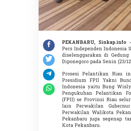
i
n
e
r
j
a
D
e
PEKANBARU, Sinkap.info
w
Pers Independen Indonesia S
a
n
diselenggarakan di Gedung 
P
Diponegoro pada Senin (23/12
e
r
Prosesi Pelantikan Riau i
s
Presidium FPII Yakni Bund
T
i
Indonesia yaitu Bung Wisl
d
Pengukuhan Pelantikan Fo
a
(FPII) se Provinsi Riau sel
k
lain Perwakilan Gubernur
S
e
Perwakilan Walikota Pekan
s
Pekanbaru juga segenap t
u
Kota Pekanbaru.
a