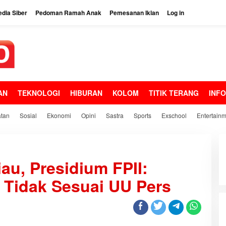
dia Siber
Pedoman Ramah Anak
Pemesanan Iklan
Log in
AN
TEKNOLOGI
HIBURAN
KOLOM
TITIK TERANG
INF
tan
Sosial
Ekonomi
Opini
Sastra
Sports
Exschool
Entertain
au, Presidium FPII:
 Tidak Sesuai UU Pers