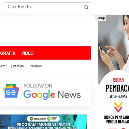
tutup
OGRAFIK
VIDEO
ment
Lifestyle
Promosi