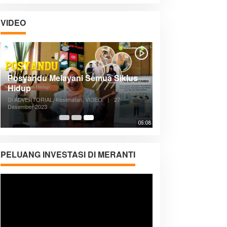
VIDEO
Posyandu Melayani Semua Siklus
Hidup
Di ADVERTORIAL, Kesehatan, VIDEO
|
27
Desember 2023
05:08
PELUANG INVESTASI DI MERANTI
Pemutar
Video