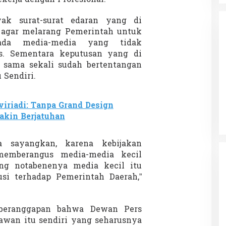
kerja dengan Profesional.
ak surat-surat edaran yang di
 agar melarang Pemerintah untuk
pada media-media yang tidak
rs. Sementara keputusan yang di
 sama sekali sudah bertentangan
 Sendiri.
da dalam
Eksplore Meranti – Yok ke Meranti
a Internasional
Di Budaya, NASIONAL, VIDEO, Wisata
|
13 Januari
ng
Januari 2024
2024
viriadi: Tanpa Grand Design
akin Berjatuhan
a sayangkan, karena kebijakan
memberangus media-media kecil
ng notabenenya media kecil itu
si terhadap Pemerintah Daerah,”
 beranggapan bahwa Dewan Pers
awan itu sendiri yang seharusnya