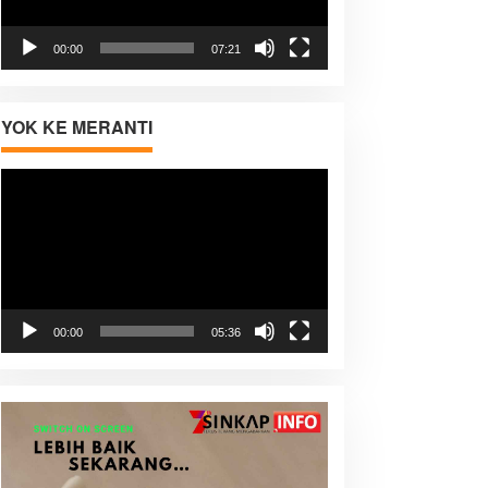
00:00
07:21
YOK KE MERANTI
Pemutar
Video
00:00
05:36