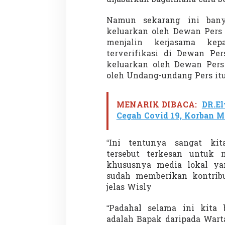
dijabarkan bagaimana cara be
Namun sekarang ini bany
keluarkan oleh Dewan Pers
menjalin kerjasama ke
terverifikasi di Dewan Pe
keluarkan oleh Dewan Pers
oleh Undang-undang Pers itu
Partisipasi Pemu
Pelayanan Sukarel
Diadakan di Nanji
Di GLOBAL, VIDEO
|
18 
MENARIK DIBACA:
DR.El
Cegah Covid 19, Korban M
“Ini tentunya sangat kit
tersebut terkesan untuk 
khususnya media lokal ya
sudah memberikan kontribu
jelas Wisly
“Padahal selama ini kita
adalah Bapak daripada Wart