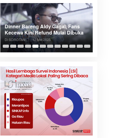
Dinner Bareng Aldy Gagal, Fans
Meranti Incar Kon
Kecewa Kini Refund Mulai Dibuka
Kepri, Bupati A
Di SOROTAN
|
12 Mei 2025
Di SOROTAN
|
6 Mei 2