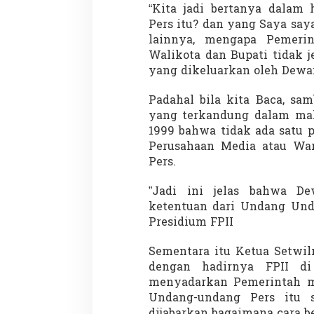
“Kita jadi bertanya dalam 
Pers itu? dan yang Saya sa
lainnya, mengapa Pemerin
Walikota dan Bupati tidak 
Demonstrasi Gen-Z Guncang
Menteri Nusron: 
yang dikeluarkan oleh Dewan
Nepal, PM Mundur Mendadak
Cegah Konflik da
Setelah Gedung Parlemen Dibakar
Penataan Ruang
Di GLOBAL, SOROTAN
|
12 September 2025
Di NASIONAL, SOROTAN
Padahal bila kita Baca, sa
yang terkandung dalam ma
1999 bahwa tidak ada satu 
Perusahaan Media atau War
Pers.
”Jadi ini jelas bahwa D
ketentuan dari Undang Unda
Presidium FPII
Sementara itu Ketua Setwil
dengan hadirnya FPII d
menyadarkan Pemerintah 
Undang-undang Pers itu s