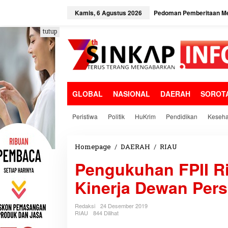
L
e
Kamis, 6 Agustus 2026
Pedoman Pemberitaan Me
w
a
tutup
t
i
k
e
k
o
GLOBAL
NASIONAL
DAERAH
SOROT
n
t
e
Peristiwa
Politik
HuKrim
Pendidikan
Keseha
n
Homepage
/
DAERAH
/
RIAU
P
e
Pengukuhan FPII Ri
n
g
Kinerja Dewan Pers
u
k
u
Redaksi
24 Desember 2019
h
RIAU
844 Dilihat
a