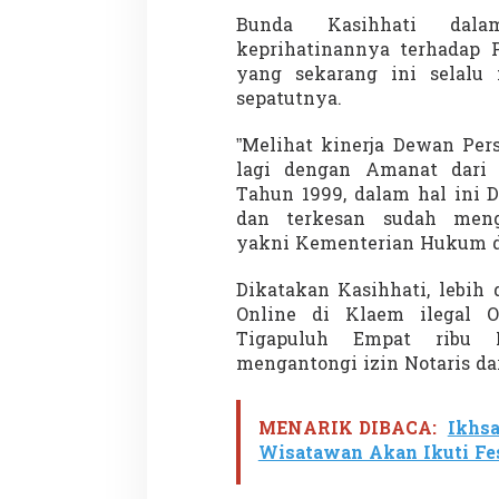
i
Bunda Kasihhati dala
U
U
keprihatinannya terhadap Pr
P
yang sekarang ini selalu
e
sepatutnya.
r
s
”Melihat kinerja Dewan Pers
lagi dengan Amanat dari
Tahun 1999, dalam hal ini 
dan terkesan sudah men
yakni Kementerian Hukum d
Dikatakan Kasihhati, lebih
Online di Klaem ilegal 
Tigapuluh Empat ribu 
mengantongi izin Notaris 
MENARIK DIBACA:
Ikhsa
Wisatawan Akan Ikuti Fes