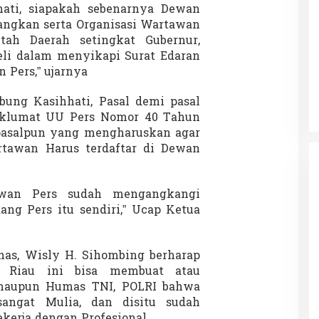
hati, siapakah sebenarnya Dewan
yangkan serta Organisasi Wartawan
tah Daerah setingkat Gubernur,
jeli dalam menyikapi Surat Edaran
Patok Batas Tanah
Rekognisi Sejarah Kerajaan Siak
 Pers,” ujarnya
n Dukung
dan Harapan Daerah Istimewa Riau
|
8 Agustus 2025
Di KOLOM, Opini, SOROTAN
|
16 Juni 2025
mbung Kasihhati, Pasal demi pasal
klumat UU Pers Nomor 40 Tahun
pasalpun yang mengharuskan agar
tawan Harus terdaftar di Dewan
ewan Pers sudah mengangkangi
ng Pers itu sendiri,” Ucap Ketua
nas, Wisly H. Sihombing berharap
i Riau ini bisa membuat atau
maupun Humas TNI, POLRI bahwa
angat Mulia, dan disitu sudah