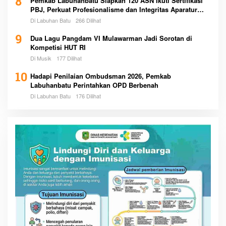
8
Pemkab Labuhanbatu Siapkan 120 ASN Ikuti Sertifikasi
PBJ, Perkuat Profesionalisme dan Integritas Aparatur
Pemerintah
Di Labuhan Batu
266 Dilihat
9
Dua Lagu Pangdam VI Mulawarman Jadi Sorotan di
Kompetisi HUT RI
Di Musik
177 Dilihat
10
Hadapi Penilaian Ombudsman 2026, Pemkab
Labuhanbatu Perintahkan OPD Berbenah
Di Labuhan Batu
176 Dilihat