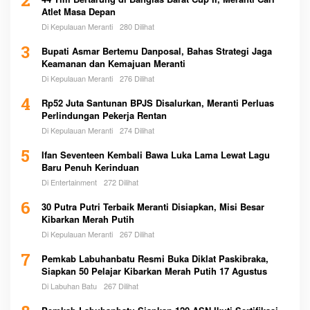
2
Atlet Masa Depan
Di Kepulauan Meranti
280 Dilihat
3
Bupati Asmar Bertemu Danposal, Bahas Strategi Jaga
Keamanan dan Kemajuan Meranti
Di Kepulauan Meranti
276 Dilihat
4
Rp52 Juta Santunan BPJS Disalurkan, Meranti Perluas
Perlindungan Pekerja Rentan
Di Kepulauan Meranti
274 Dilihat
5
Ifan Seventeen Kembali Bawa Luka Lama Lewat Lagu
Baru Penuh Kerinduan
Di Entertainment
272 Dilihat
6
30 Putra Putri Terbaik Meranti Disiapkan, Misi Besar
Kibarkan Merah Putih
Di Kepulauan Meranti
267 Dilihat
7
Pemkab Labuhanbatu Resmi Buka Diklat Paskibraka,
Siapkan 50 Pelajar Kibarkan Merah Putih 17 Agustus
Di Labuhan Batu
267 Dilihat