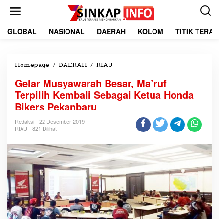
L
e
w
a
GLOBAL
NASIONAL
DAERAH
KOLOM
TITIK TERA
t
i
k
e
Homepage
/
DAERAH
/
RIAU
G
k
e
Gelar Musyawarah Besar, Ma’ruf
o
l
n
a
Terpilih Kembali Sebagai Ketua Honda
t
r
Bikers Pekanbaru
e
M
n
u
Redaksi
22 Desember 2019
s
RIAU
821 Dilihat
y
a
w
a
r
a
h
B
e
s