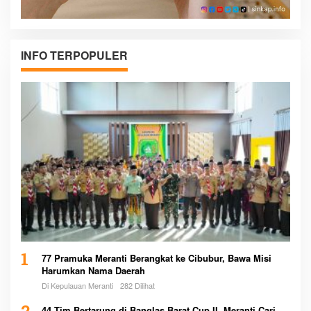
INFO TERPOPULER
1
77 Pramuka Meranti Berangkat ke Cibubur, Bawa Misi
Harumkan Nama Daerah
Di Kepulauan Meranti
282 Dilihat
44 Tim Bertarung di Banglas Barat Cup II, Meranti Cari