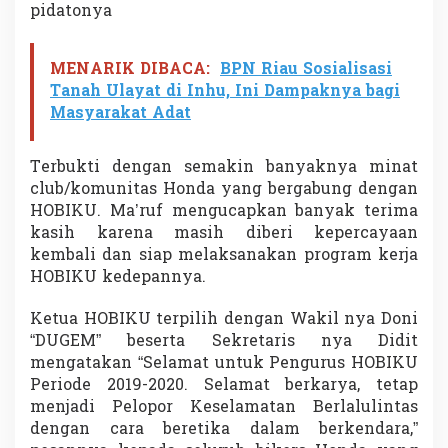
pidatonya
e
b
a
g
MENARIK DIBACA:
BPN Riau Sosialisasi
a
Tanah Ulayat di Inhu, Ini Dampaknya bagi
i
Masyarakat Adat
K
e
t
Terbukti dengan semakin banyaknya minat
u
club/komunitas Honda yang bergabung dengan
a
H
HOBIKU. Ma’ruf mengucapkan banyak terima
o
kasih karena masih diberi kepercayaan
n
kembali dan siap melaksanakan program kerja
d
HOBIKU kedepannya.
a
B
i
Ketua HOBIKU terpilih dengan Wakil nya Doni
k
“DUGEM” beserta Sekretaris nya Didit
e
mengatakan “Selamat untuk Pengurus HOBIKU
r
Periode 2019-2020. Selamat berkarya, tetap
s
menjadi Pelopor Keselamatan Berlalulintas
P
e
dengan cara beretika dalam berkendara,”
k