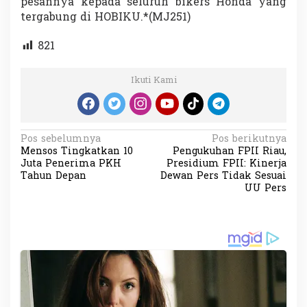
pesannya kepada seluruh bikers Honda yang
a
tergabung di HOBIKU.*(MJ251)
n
b
821
a
r
u
Ikuti Kami
N
Pos sebelumnya
Pos berikutnya
Mensos Tingkatkan 10
Pengukuhan FPII Riau,
a
Juta Penerima PKH
Presidium FPII: Kinerja
v
Tahun Depan
Dewan Pers Tidak Sesuai
UU Pers
i
g
a
s
i
p