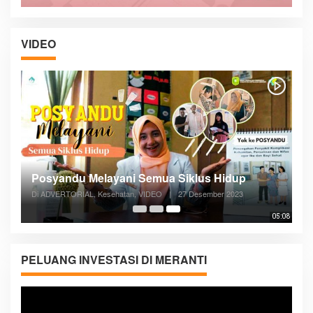
VIDEO
Posyandu Melayani Semua Siklus Hidup
Di ADVERTORIAL, Kesehatan, VIDEO
|
27 Desember 2023
05:08
PELUANG INVESTASI DI MERANTI
Pemutar
Video