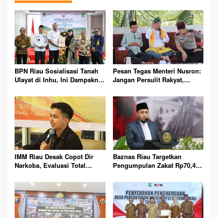
BPN Riau Sosialisasi Tanah
Pesan Tegas Menteri Nusron:
Ulayat di Inhu, Ini Dampaknya
Jangan Persulit Rakyat,
bagi Masyarakat Adat
Pelayanan Harus Mudahkan
Semua Urusan
IMM Riau Desak Copot Dir
Baznas Riau Targetkan
Narkoba, Evaluasi Total
Pengumpulan Zakat Rp70,4
Polres Rokan Hilir
Miliar pada Tahun 2026
Mendatang