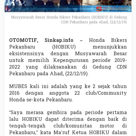
a
r
,
Musyawarah Besar Honda Bikers Pekanbaru (HOBIKU) di Gedung
M
CDN Pekanbaru pada Ahad, (22/12/19)
a
'
r
OTOMOTIF, Sinkap.info –
Honda Bikers
u
f
Pekanbaru (HOBIKU) menunjukkan
T
eksistensinya dengan Musyawarah Besar
e
untuk memilih Kepengurusan periode 2019-
r
2022 yang dilaksanakan di Gedung CDN
p
Pekanbaru pada Ahad, (22/12/19).
i
l
i
MUBES kali ini adalah yang ke 2 sejak tahun
h
2016 dengan anggota 22 club/Community
K
Honda se-kota Pekanbaru.
e
m
b
“Saya merasa gembira pada periode pertama
a
lalu HOBIKU dapat diterima dengan baik di
l
tengah-tengah club/komunitas motor di
i
Pekanbaru,” kata Ma’ruf Ketua HOBIKU dalam
S