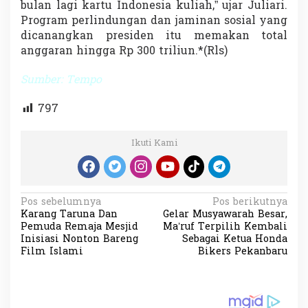
bulan lagi kartu Indonesia kuliah,” ujar Juliari.
Program perlindungan dan jaminan sosial yang
dicanangkan presiden itu memakan total
anggaran hingga Rp 300 triliun.*(Rls)
Sumber:
Tempo
797
Ikuti Kami
N
Pos sebelumnya
Pos berikutnya
Karang Taruna Dan
Gelar Musyawarah Besar,
a
Pemuda Remaja Mesjid
Ma’ruf Terpilih Kembali
v
Inisiasi Nonton Bareng
Sebagai Ketua Honda
Film Islami
Bikers Pekanbaru
i
g
a