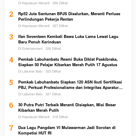
Di Kepulauan Meranti
336 Dilihat
2
Rp52 Juta Santunan BPJS Disalurkan, Meranti Perluas
Perlindungan Pekerja Rentan
Di Kepulauan Meranti
327 Dilihat
3
Ifan Seventeen Kembali Bawa Luka Lama Lewat Lagu
Baru Penuh Kerinduan
Di Entertainment
326 Dilihat
4
Pemkab Labuhanbatu Resmi Buka Diklat Paskibraka,
Siapkan 50 Pelajar Kibarkan Merah Putih 17 Agustus
Di Labuhan Batu
323 Dilihat
5
Pemkab Labuhanbatu Siapkan 120 ASN Ikuti Sertifikasi
PBJ, Perkuat Profesionalisme dan Integritas Aparatur
Pemerintah
Di Labuhan Batu
321 Dilihat
6
30 Putra Putri Terbaik Meranti Disiapkan, Misi Besar
Kibarkan Merah Putih
Di Kepulauan Meranti
318 Dilihat
7
Dua Lagu Pangdam VI Mulawarman Jadi Sorotan di
Kompetisi HUT RI