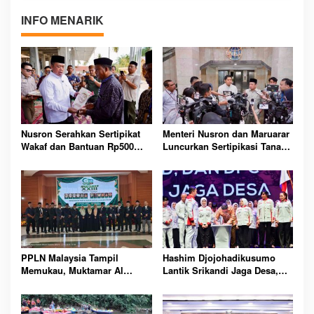
INFO MENARIK
Nusron Serahkan Sertipikat
Menteri Nusron dan Maruarar
Wakaf dan Bantuan Rp500
Luncurkan Sertipikasi Tanah
Juta untuk Masjid Aceh
Gratis bagi Masyarakat
Tamiang Terdampak Bencana
Berpenghasilan Rendah
Seluruh Indonesia
PPLN Malaysia Tampil
Hashim Djojohadikusumo
Memukau, Muktamar Al
Lantik Srikandi Jaga Desa,
Washliyah Perkuat Dakwah
Perkuat Kepemimpinan
Internasional dan
Perempuan Bangun
Persaudaraan Umat
Indonesia dari Desa