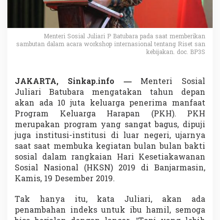
J
u
t
a
Menteri Sosial Juliari P Batubara pada saat memberikan
P
sambutan dalam acara workshop internasional tentang Riset san
e
kebijakan. doc. BP3S
n
e
r
JAKARTA, Sinkap.info —
Menteri Sosial
i
Juliari Batubara mengatakan tahun depan
m
a
akan ada 10 juta keluarga penerima manfaat
P
Program Keluarga Harapan (PKH). PKH
K
merupakan program yang sangat bagus, dipuji
H
juga institusi-institusi di luar negeri, ujarnya
T
saat saat membuka kegiatan bulan bulan bakti
a
h
sosial dalam rangkaian Hari Kesetiakawanan
u
Sosial Nasional (HKSN) 2019 di Banjarmasin,
n
Kamis, 19 Desember 2019.
D
e
Tak hanya itu, kata Juliari, akan ada
p
a
penambahan indeks untuk ibu hamil, semoga
n