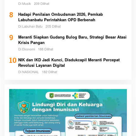
Di Musik
209 Dilihat
8
Hadapi Penilaian Ombudsman 2026, Pemkab
Labuhanbatu Perintahkan OPD Berbenah
Di Labuhan Batu
205 Dilihat
9
Meranti Siapkan Gudang Bulog Baru, Strategi Besar Atasi
Krisis Pangan
Di Ekonomi
188 Dilihat
10
NIK dan IKD Jadi Kunci, Disdukcapil Meranti Percepat
Revolusi Layanan Digital
Di NASIONAL
182 Dilihat