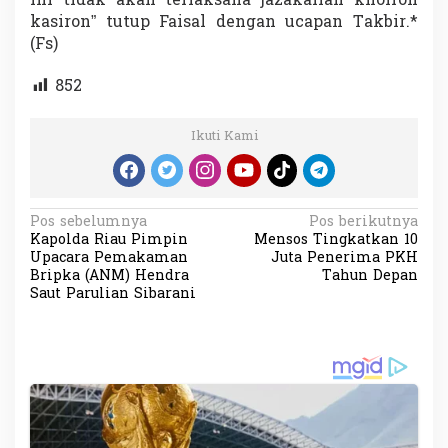
ini tidak akan terlaksana jazakallah khoiron
kasiron” tutup Faisal dengan ucapan Takbir.*
(Fs)
852
Ikuti Kami
N
Pos sebelumnya
Pos berikutnya
Kapolda Riau Pimpin
Mensos Tingkatkan 10
a
Upacara Pemakaman
Juta Penerima PKH
v
Bripka (ANM) Hendra
Tahun Depan
Saut Parulian Sibarani
i
g
a
s
i