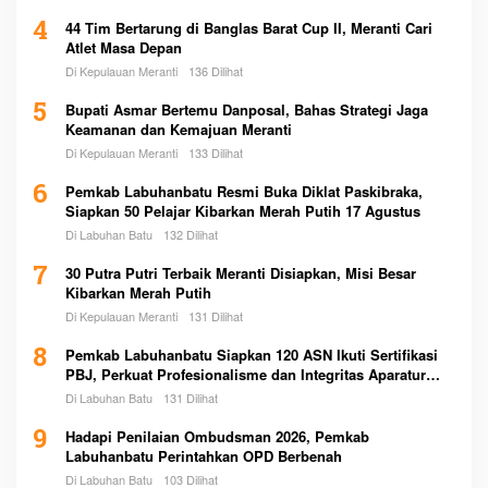
4
44 Tim Bertarung di Banglas Barat Cup II, Meranti Cari
Atlet Masa Depan
Di Kepulauan Meranti
136 Dilihat
5
Bupati Asmar Bertemu Danposal, Bahas Strategi Jaga
Keamanan dan Kemajuan Meranti
Di Kepulauan Meranti
133 Dilihat
6
Pemkab Labuhanbatu Resmi Buka Diklat Paskibraka,
Siapkan 50 Pelajar Kibarkan Merah Putih 17 Agustus
Di Labuhan Batu
132 Dilihat
7
30 Putra Putri Terbaik Meranti Disiapkan, Misi Besar
Kibarkan Merah Putih
Di Kepulauan Meranti
131 Dilihat
8
Pemkab Labuhanbatu Siapkan 120 ASN Ikuti Sertifikasi
PBJ, Perkuat Profesionalisme dan Integritas Aparatur
Pemerintah
Di Labuhan Batu
131 Dilihat
9
Hadapi Penilaian Ombudsman 2026, Pemkab
Labuhanbatu Perintahkan OPD Berbenah
Di Labuhan Batu
103 Dilihat