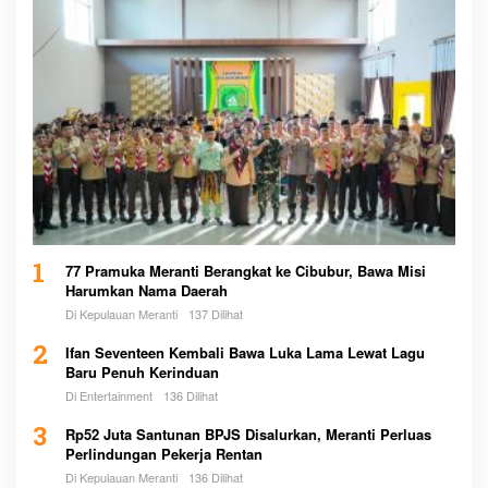
1
77 Pramuka Meranti Berangkat ke Cibubur, Bawa Misi
Harumkan Nama Daerah
Di Kepulauan Meranti
137 Dilihat
2
Ifan Seventeen Kembali Bawa Luka Lama Lewat Lagu
Baru Penuh Kerinduan
Di Entertainment
136 Dilihat
3
Rp52 Juta Santunan BPJS Disalurkan, Meranti Perluas
Perlindungan Pekerja Rentan
Di Kepulauan Meranti
136 Dilihat