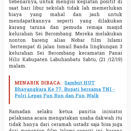
Sebenarnya, untuk mengisi kegiatan positif di
o
saat hari libur sekolah tidak lah memerlukan
n
t
biaya yang mahal dan jauh untuk
o
mendapatkannya seperti yang dilakukan
n
karang taruna dan pemuda remaja masjid
B
kelurahan Sei Berombang. Mereka melakukan
a
nonton bareng alias Nobar film Islami
r
e
bertempat di jalan Ismail Banda lingkungan 3
n
kelurahan Sei Berombang kecamatan Panai
g
Hilir Kabupaten Labuhanbatu Sabtu, (21 /12/19)
F
malam.
i
l
m
I
MENARIK DIBACA:
Sambut HUT
s
Bhayangkara Ke 77, Bupati bersama TNI -
l
Polri Lepas Fun Run dan Fun Walk
a
m
i
Ramadan selaku ketua panitia inisiator
pelaksana acara mengatakan usaha dakwah itu
tidak hanya dari ceramah ustadz saja bisa juga