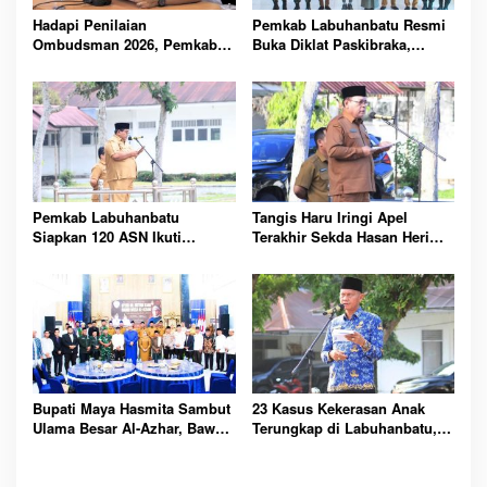
Hadapi Penilaian
Pemkab Labuhanbatu Resmi
Ombudsman 2026, Pemkab
Buka Diklat Paskibraka,
Labuhanbatu Perintahkan
Siapkan 50 Pelajar Kibarkan
OPD Berbenah
Merah Putih 17 Agustus
Pemkab Labuhanbatu
Tangis Haru Iringi Apel
Siapkan 120 ASN Ikuti
Terakhir Sekda Hasan Heri
Sertifikasi PBJ, Perkuat
Rambe Jelang Purna Bakti
Profesionalisme dan
Resmi
Integritas Aparatur
Pemerintah
Bupati Maya Hasmita Sambut
23 Kasus Kekerasan Anak
Ulama Besar Al-Azhar, Bawa
Terungkap di Labuhanbatu,
Berkah untuk Masyarakat
Pemkab Serukan
Labuhanbatu Hari Ini
Perlindungan Dimulai dari
Rumah