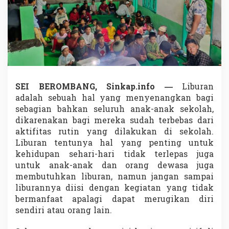
m
u
d
a
R
e
m
a
j
SEI BEROMBANG, Sinkap.info —
Liburan
a
M
adalah sebuah hal yang menyenangkan bagi
e
sebagian bahkan seluruh anak-anak sekolah,
s
dikarenakan bagi mereka sudah terbebas dari
j
aktifitas rutin yang dilakukan di sekolah.
i
Liburan tentunya hal yang penting untuk
d
I
kehidupan sehari-hari tidak terlepas juga
n
untuk anak-anak dan orang dewasa juga
i
membutuhkan liburan, namun jangan sampai
s
liburannya diisi dengan kegiatan yang tidak
i
a
bermanfaat apalagi dapat merugikan diri
s
sendiri atau orang lain.
i
N