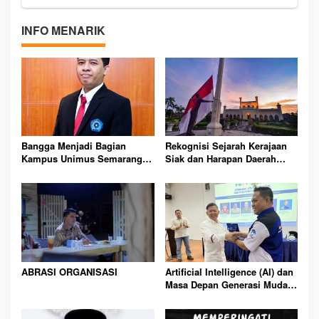
INFO MENARIK
Bangga Menjadi Bagian
Rekognisi Sejarah Kerajaan
Kampus Unimus Semarang:
Siak dan Harapan Daerah
26 Tahun dan Visi Mendunia
Istimewa Riau
ABRASI ORGANISASI
Artificial Intelligence (AI) dan
Masa Depan Generasi Muda
Indonesia