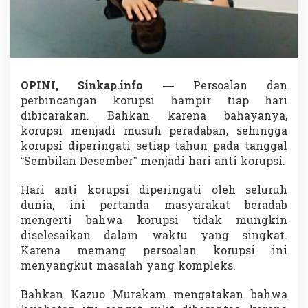
t
i
K
o
r
u
p
OPINI, Sinkap.info —
Persoalan dan
s
perbincangan korupsi hampir tiap hari
i
dibicarakan. Bahkan karena bahayanya,
M
a
korupsi menjadi musuh peradaban, sehingga
s
korupsi diperingati setiap tahun pada tanggal
a
“Sembilan Desember” menjadi hari anti korupsi.
K
i
Hari anti korupsi diperingati oleh seluruh
n
i
dunia, ini pertanda masyarakat beradab
mengerti bahwa korupsi tidak mungkin
diselesaikan dalam waktu yang singkat.
Karena memang persoalan korupsi ini
menyangkut masalah yang kompleks.
Bahkan Kazuo Murakam mengatakan bahwa