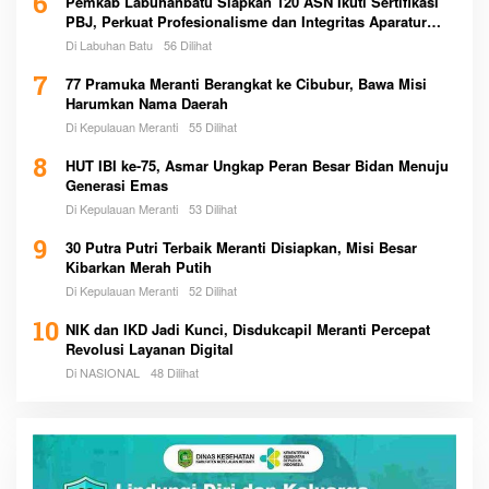
6
Pemkab Labuhanbatu Siapkan 120 ASN Ikuti Sertifikasi
PBJ, Perkuat Profesionalisme dan Integritas Aparatur
Pemerintah
Di Labuhan Batu
56 Dilihat
7
77 Pramuka Meranti Berangkat ke Cibubur, Bawa Misi
Harumkan Nama Daerah
Di Kepulauan Meranti
55 Dilihat
8
HUT IBI ke-75, Asmar Ungkap Peran Besar Bidan Menuju
Generasi Emas
Di Kepulauan Meranti
53 Dilihat
9
30 Putra Putri Terbaik Meranti Disiapkan, Misi Besar
Kibarkan Merah Putih
Di Kepulauan Meranti
52 Dilihat
10
NIK dan IKD Jadi Kunci, Disdukcapil Meranti Percepat
Revolusi Layanan Digital
Di NASIONAL
48 Dilihat