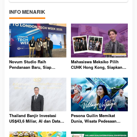
INFO MENARIK
Novum Studio Raih
Mahasiswa Meksiko Pilih
Pendanaan Baru, Siap
CUHK Hong Kong, Siapkan
Guncang Dunia Bisnis Lewat
Karier Media Global Lewat
Platform AI Ahoy Project
Beasiswa Internasional
Global
Bergengsi
Thailand Banjir Investasi
Pesona Guilin Memikat
US$43,6 Miliar, AI dan Data
Dunia, Wisata Pedesaan
Center Jadi Penggerak
Hadirkan Pengalaman Budaya
Ekonomi Baru Nasional
dan Alam Tak Terlupakan