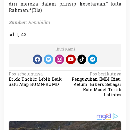
diri mereka dalam prinsip kesetaraan,” kata
Rahman.*(Rls)
Sumber:
Republika
1,143
Ikuti Kami
N
Pos sebelumnya
Pos berikutnya
Erick Thohir: Lebih Baik
Pengukuhan IMBI Riau,
a
Satu Atap BUMN-BUMD
Ketum: Bikers Sebagai
v
Role Model Tertib
Lalintas
i
g
a
s