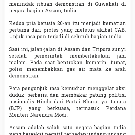
a
menindak ribuan demonstran di Guwahati di
B
negara bagian Assam, India.
o
l
Kedua pria berusia 20-an itu menjadi kematian
e
pertama dari protes yang meletus akibat CAB.
h
K
Unjuk rasa pun terjadi di seluruh bagian India.
e
c
Saat ini, jalan-jalan di Assam dan Tripura sunyi
u
setelah pemerintah memberlakukan jam
a
malam. Pada saat bentrokan kemarin Jumat,
l
i
polisi menembakkan gas air mata ke arah
I
demonstran.
s
l
Para pengunjuk rasa kemudian menggelar aksi
a
duduk, berbaris, dan membakar patung politisi
m
nasionalis Hindu dari Partai Bharatiya Janata
(BJP) yang berkuasa, termasuk Perdana
Menteri Narendra Modi.
Assam adalah salah satu negara bagian India
yang bereaksi negatif terhadap undang-undang