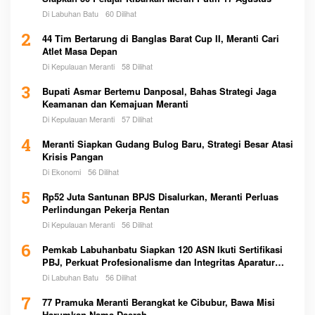
Di Labuhan Batu
60 Dilihat
2
44 Tim Bertarung di Banglas Barat Cup II, Meranti Cari
Atlet Masa Depan
Di Kepulauan Meranti
58 Dilihat
3
Bupati Asmar Bertemu Danposal, Bahas Strategi Jaga
Keamanan dan Kemajuan Meranti
Di Kepulauan Meranti
57 Dilihat
4
Meranti Siapkan Gudang Bulog Baru, Strategi Besar Atasi
Krisis Pangan
Di Ekonomi
56 Dilihat
5
Rp52 Juta Santunan BPJS Disalurkan, Meranti Perluas
Perlindungan Pekerja Rentan
Di Kepulauan Meranti
56 Dilihat
6
Pemkab Labuhanbatu Siapkan 120 ASN Ikuti Sertifikasi
PBJ, Perkuat Profesionalisme dan Integritas Aparatur
Pemerintah
Di Labuhan Batu
56 Dilihat
7
77 Pramuka Meranti Berangkat ke Cibubur, Bawa Misi
Harumkan Nama Daerah