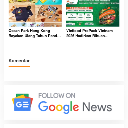
Bersama
Ocean Park Hong Kong
Vietfood ProPack Vietnam
Rayakan Ulang Tahun Panda,
2026 Hadirkan Ribuan
Pengunjung Berpeluang
Perusahaan Global, Perkuat
Bawa Pulang Mobil Listrik
Masa Depan Industri F&B
Mewah
Berkelanjutan
Komentar