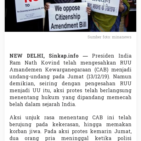
g
a
n
e
g
a
r
Sumber foto: minanews
a
a
n
NEW DELHI, Sinkap.info —
Presiden India
I
Ram Nath Kovind telah mengesahkan RUU
n
Amandemen Kewarganegaraan (CAB) menjadi
d
undang-undang pada Jumat (13/12/19). Namun
i
a
demikian, seiring dengan pengesahan RUU
:
menjadi UU itu, aksi protes telah berlangsung
S
menentang hukum yang dipandang memecah
e
belah dalam sejarah India.
m
u
a
Aksi unjuk rasa menentang CAB ini telah
A
berujung pada kekerasan, hingga memakan
g
korban jiwa. Pada aksi protes kemarin Jumat,
a
dua orang pria meninggal ketika polisi
m