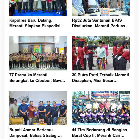
Kapolres Baru Datang,
Rp52 Juta Santunan BPJS
Meranti Siapkan Ekspedisi
Disalurkan, Meranti Perluas
Merah Putih Penuh Makna
Perlindungan Pekerja Rentan
77 Pramuka Meranti
30 Putra Putri Terbaik Meranti
Berangkat ke Cibubur, Bawa
Disiapkan, Misi Besar
Misi Harumkan Nama Daerah
Kibarkan Merah Putih
Bupati Asmar Bertemu
44 Tim Bertarung di Banglas
Danposal, Bahas Strategi
Barat Cup II, Meranti Cari