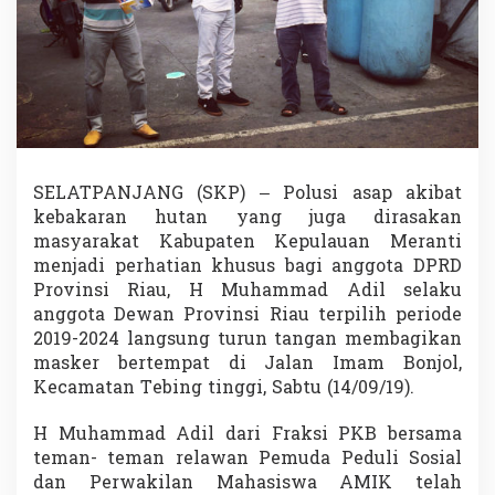
k
i
b
a
t
K
A
R
H
U
SELATPANJANG (SKP) – Polusi asap akibat
T
kebakaran hutan yang juga dirasakan
L
masyarakat Kabupaten Kepulauan Meranti
A
menjadi perhatian khusus bagi anggota DPRD
H
Provinsi Riau, H Muhammad Adil selaku
a
r
anggota Dewan Provinsi Riau terpilih periode
u
2019-2024 langsung turun tangan membagikan
s
masker bertempat di Jalan Imam Bonjol,
n
Kecamatan Tebing tinggi, Sabtu (14/09/19).
y
a
T
H Muhammad Adil dari Fraksi PKB bersama
i
teman- teman relawan Pemuda Peduli Sosial
d
dan Perwakilan Mahasiswa AMIK telah
a