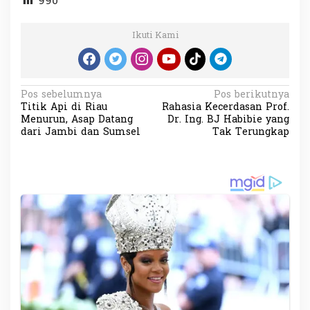
990
Ikuti Kami
N
Pos sebelumnya
Pos berikutnya
Titik Api di Riau
Rahasia Kecerdasan Prof.
a
Menurun, Asap Datang
Dr. Ing. BJ Habibie yang
v
dari Jambi dan Sumsel
Tak Terungkap
i
g
a
s
i
p
o
s