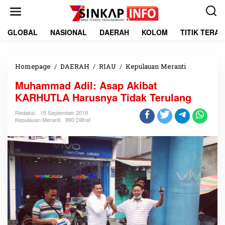
L
e
w
a
GLOBAL
NASIONAL
DAERAH
KOLOM
TITIK TERA
t
i
k
e
Homepage
/
DAERAH
/
RIAU
/
Kepulauan Meranti
M
k
u
Muhammad Adil: Asap Akibat
o
h
n
a
KARHUTLA Harusnya Tidak Terulang
t
m
e
m
Redaksi
15 September 2019
Kepulauan Meranti
990 Dilihat
n
a
d
A
d
i
l
:
A
s
a
p
A