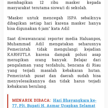
membagikan 12 ribu masker kepada
k
T
masyarakat terutama siswa/i di sekolah.
e
r
“Masker untuk mencegah ISPA sebaiknya
u
dibagikan setiap hari karena masker hanya
l
bisa digunakan 6 jam” kata Adil
a
n
g
Saat diwawancarai reporter media Haluanpos,
Muhammad Adil mengatakan seharusnya
Pemerintah tidak mengulangi kejadian
KARHUTLA karena dampak polusi asap
merugikan orang banyak. Belajar dari
pengalaman yang terdahulu, bencana di Riau
yang terjadi masalah kebakaran hutan.
Pemerintah pusat dan daerah sudah bisa
menyelesaikannya dan tidak harus terjadi
kebakaran berulang.
MENARIK DIBACA:
Hari Bhayangkara ke-
77, Plt. Bupati H. Asmar Ucapkan Selamat