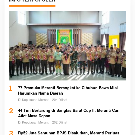
1
77 Pramuka Meranti Berangkat ke Cibubur, Bawa Misi
Harumkan Nama Daerah
Di Kepulauan Meranti
204 Dilihat
2
44 Tim Bertarung di Banglas Barat Cup II, Meranti Cari
Atlet Masa Depan
Di Kepulauan Meranti
202 Dilihat
3
Rp52 Juta Santunan BPJS Disalurkan, Meranti Perluas