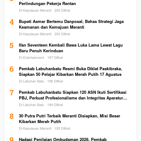
Perlindungan Pekerja Rentan
Di Kepulauan Meranti
200 Dilihat
4
Bupati Asmar Bertemu Danposal, Bahas Strategi Jaga
Keamanan dan Kemajuan Meranti
Di Kepulauan Meranti
200 Dilihat
5
Ifan Seventeen Kembali Bawa Luka Lama Lewat Lagu
Baru Penuh Kerinduan
Di Entertainment
197 Dilihat
6
Pemkab Labuhanbatu Resmi Buka Diklat Paskibraka,
Siapkan 50 Pelajar Kibarkan Merah Putih 17 Agustus
Di Labuhan Batu
196 Dilihat
7
Pemkab Labuhanbatu Siapkan 120 ASN Ikuti Sertifikasi
PBJ, Perkuat Profesionalisme dan Integritas Aparatur
Pemerintah
Di Labuhan Batu
194 Dilihat
8
30 Putra Putri Terbaik Meranti Disiapkan, Misi Besar
Kibarkan Merah Putih
Di Kepulauan Meranti
193 Dilihat
9
Hadapi Penilaian Ombudsman 2026, Pemkab