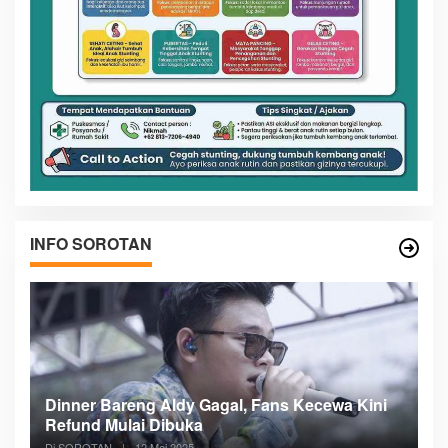
INFO SOROTAN
n
Dinner Bareng Aldy Gagal, Fans Kecewa Kini
Me
Refund Mulai Dibuka
B
Di SOROTAN
|
12 Mei 2025
Di