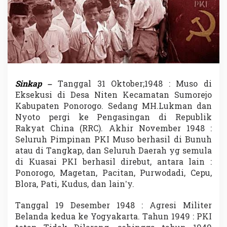
S
e
b
a
g
a
i
C
a
Sinkap
–
Tanggal 31 Oktober;1948 : Muso di
t
Eksekusi di Desa Niten Kecamatan Sumorejo
a
t
Kabupaten Ponorogo. Sedang MH.Lukman dan
a
Nyoto pergi ke Pengasingan di Republik
n
Rakyat China (RRC). Akhir November 1948 :
S
Seluruh Pimpinan PKI Muso berhasil di Bunuh
e
atau di Tangkap, dan Seluruh Daerah yg semula
j
a
di Kuasai PKI berhasil direbut, antara lain :
r
Ponorogo, Magetan, Pacitan, Purwodadi, Cepu,
a
Blora, Pati, Kudus, dan lain’y.
h
y
Tanggal 19 Desember 1948 : Agresi Militer
a
n
Belanda kedua ke Yogyakarta. Tahun 1949 : PKI
g