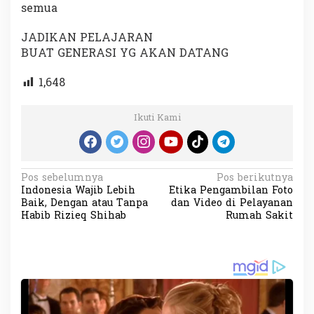
semua
JADIKAN PELAJARAN
BUAT GENERASI YG AKAN DATANG
1,648
Ikuti Kami
N
Pos sebelumnya
Pos berikutnya
Indonesia Wajib Lebih
Etika Pengambilan Foto
a
Baik, Dengan atau Tanpa
dan Video di Pelayanan
v
Habib Rizieq Shihab
Rumah Sakit
i
g
a
s