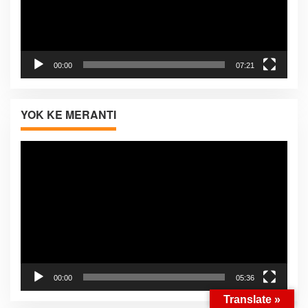
00:00
07:21
YOK KE MERANTI
Pemutar
Video
00:00
05:36
Translate »