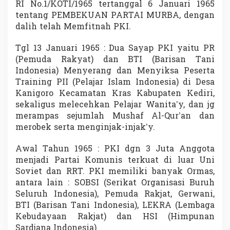
RI No.1/KOTI/1965 tertanggal 6 Januari 1965
tentang PEMBEKUAN PARTAI MURBA, dengan
dalih telah Memfitnah PKI.
Tgl 13 Januari 1965 : Dua Sayap PKI yaitu PR
(Pemuda Rakyat) dan BTI (Barisan Tani
Indonesia) Menyerang dan Menyiksa Peserta
Training PII (Pelajar Islam Indonesia) di Desa
Kanigoro Kecamatan Kras Kabupaten Kediri,
sekaligus melecehkan Pelajar Wanita’y, dan jg
merampas sejumlah Mushaf Al-Qur’an dan
merobek serta menginjak-injak’y.
Awal Tahun 1965 : PKI dgn 3 Juta Anggota
menjadi Partai Komunis terkuat di luar Uni
Soviet dan RRT. PKI memiliki banyak Ormas,
antara lain : SOBSI (Serikat Organisasi Buruh
Seluruh Indonesia), Pemuda Rakjat, Gerwani,
BTI (Barisan Tani Indonesia), LEKRA (Lembaga
Kebudayaan Rakjat) dan HSI (Himpunan
Sardjana Indonesia).