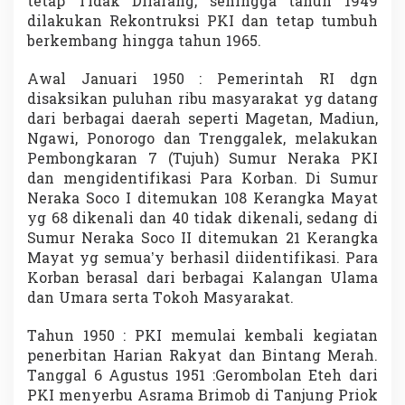
tetap Tidak Dilarang, sehingga tahun 1949
H
dilakukan Rekontruksi PKI dan tetap tumbuh
a
berkembang hingga tahun 1965.
r
u
s
Awal Januari 1950 : Pemerintah RI dgn
M
disaksikan puluhan ribu masyarakat yg datang
e
dari berbagai daerah seperti Magetan, Madiun,
n
Ngawi, Ponorogo dan Trenggalek, melakukan
j
a
Pembongkaran 7 (Tujuh) Sumur Neraka PKI
d
dan mengidentifikasi Para Korban. Di Sumur
i
Neraka Soco I ditemukan 108 Kerangka Mayat
P
yg 68 dikenali dan 40 tidak dikenali, sedang di
e
Sumur Neraka Soco II ditemukan 21 Kerangka
l
a
Mayat yg semua’y berhasil diidentifikasi. Para
j
Korban berasal dari berbagai Kalangan Ulama
a
dan Umara serta Tokoh Masyarakat.
r
a
Tahun 1950 : PKI memulai kembali kegiatan
n
S
penerbitan Harian Rakyat dan Bintang Merah.
e
Tanggal 6 Agustus 1951 :Gerombolan Eteh dari
b
PKI menyerbu Asrama Brimob di Tanjung Priok
a