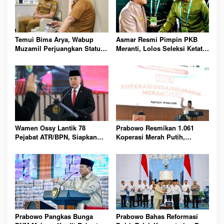
Temui Bima Arya, Wabup
Asmar Resmi Pimpin PKB
Muzamil Perjuangkan Status
Meranti, Lolos Seleksi Ketat
Kepulauan Meranti Masuk
Nasional dan Siap Perkuat
RUU Daerah Kepulauan
Konsolidasi Partai
Wamen Ossy Lantik 78
Prabowo Resmikan 1.061
Pejabat ATR/BPN, Siapkan
Koperasi Merah Putih,
Birokrasi Baru Lebih Adaptif
Ekonomi Desa Siap Melonjak
Pesat
Prabowo Pangkas Bunga
Prabowo Bahas Reformasi