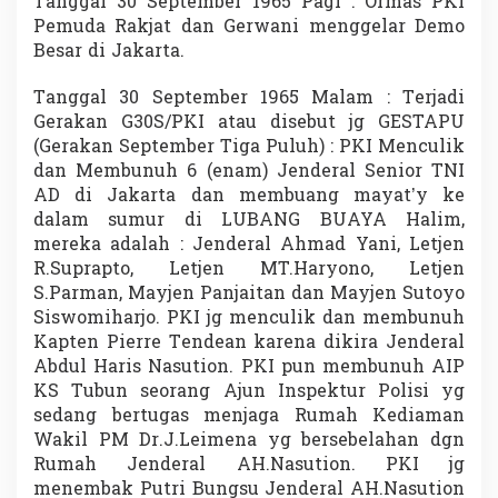
Tanggal 30 September 1965 Pagi : Ormas PKI
Pemuda Rakjat dan Gerwani menggelar Demo
Besar di Jakarta.
Tanggal 30 September 1965 Malam : Terjadi
Gerakan G30S/PKI atau disebut jg GESTAPU
(Gerakan September Tiga Puluh) : PKI Menculik
dan Membunuh 6 (enam) Jenderal Senior TNI
AD di Jakarta dan membuang mayat’y ke
dalam sumur di LUBANG BUAYA Halim,
mereka adalah : Jenderal Ahmad Yani, Letjen
R.Suprapto, Letjen MT.Haryono, Letjen
S.Parman, Mayjen Panjaitan dan Mayjen Sutoyo
Siswomiharjo. PKI jg menculik dan membunuh
Kapten Pierre Tendean karena dikira Jenderal
Abdul Haris Nasution. PKI pun membunuh AIP
KS Tubun seorang Ajun Inspektur Polisi yg
sedang bertugas menjaga Rumah Kediaman
Wakil PM Dr.J.Leimena yg bersebelahan dgn
Rumah Jenderal AH.Nasution. PKI jg
menembak Putri Bungsu Jenderal AH.Nasution