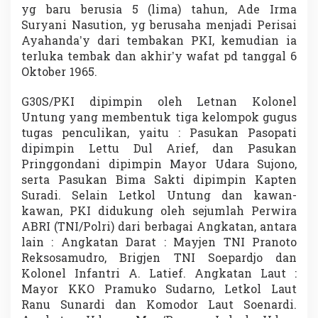
yg baru berusia 5 (lima) tahun, Ade Irma
Suryani Nasution, yg berusaha menjadi Perisai
Ayahanda’y dari tembakan PKI, kemudian ia
terluka tembak dan akhir’y wafat pd tanggal 6
Oktober 1965.
G30S/PKI dipimpin oleh Letnan Kolonel
Untung yang membentuk tiga kelompok gugus
tugas penculikan, yaitu : Pasukan Pasopati
dipimpin Lettu Dul Arief, dan Pasukan
Pringgondani dipimpin Mayor Udara Sujono,
serta Pasukan Bima Sakti dipimpin Kapten
Suradi. Selain Letkol Untung dan kawan-
kawan, PKI didukung oleh sejumlah Perwira
ABRI (TNI/Polri) dari berbagai Angkatan, antara
lain : Angkatan Darat : Mayjen TNI Pranoto
Reksosamudro, Brigjen TNI Soepardjo dan
Kolonel Infantri A. Latief. Angkatan Laut :
Mayor KKO Pramuko Sudarno, Letkol Laut
Ranu Sunardi dan Komodor Laut Soenardi.