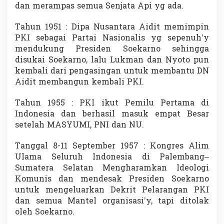
dan merampas semua Senjata Api yg ada.
g
a
i
Tahun 1951 : Dipa Nusantara Aidit memimpin
A
PKI sebagai Partai Nasionalis yg sepenuh’y
n
mendukung Presiden Soekarno sehingga
a
disukai Soekarno, lalu Lukman dan Nyoto pun
k
B
kembali dari pengasingan untuk membantu DN
a
Aidit membangun kembali PKI.
n
g
Tahun 1955 : PKI ikut Pemilu Pertama di
s
Indonesia dan berhasil masuk empat Besar
a
setelah MASYUMI, PNI dan NU.
Tanggal 8-11 September 1957 : Kongres Alim
Ulama Seluruh Indonesia di Palembang–
Sumatera Selatan Mengharamkan Ideologi
Komunis dan mendesak Presiden Soekarno
untuk mengeluarkan Dekrit Pelarangan PKI
dan semua Mantel organisasi’y, tapi ditolak
oleh Soekarno.