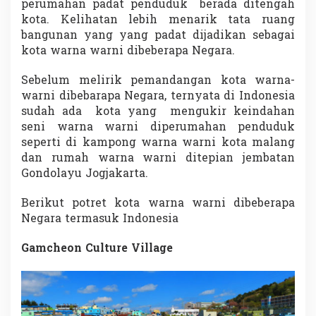
perumahan padat penduduk berada ditengah
a
kota. Kelihatan lebih menarik tata ruang
g
a
bangunan yang yang padat dijadikan sebagai
i
kota warna warni dibeberapa Negara.
m
a
Sebelum melirik pemandangan kota warna-
n
warni dibebarapa Negara, ternyata di Indonesia
a
m
sudah ada kota yang mengukir keindahan
e
seni warna warni diperumahan penduduk
n
seperti di kampong warna warni kota malang
u
dan rumah warna warni ditepian jembatan
r
Gondolayu Jogjakarta.
u
t
s
Berikut potret kota warna warni dibeberapa
a
Negara termasuk Indonesia
u
d
Gamcheon Culture Village
a
r
a
?