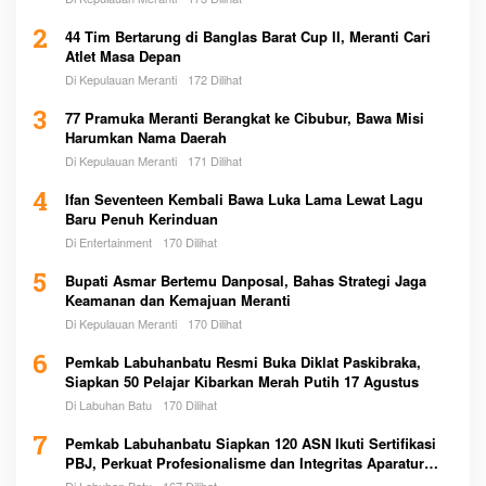
2
44 Tim Bertarung di Banglas Barat Cup II, Meranti Cari
Atlet Masa Depan
Di Kepulauan Meranti
172 Dilihat
3
77 Pramuka Meranti Berangkat ke Cibubur, Bawa Misi
Harumkan Nama Daerah
Di Kepulauan Meranti
171 Dilihat
4
Ifan Seventeen Kembali Bawa Luka Lama Lewat Lagu
Baru Penuh Kerinduan
Di Entertainment
170 Dilihat
5
Bupati Asmar Bertemu Danposal, Bahas Strategi Jaga
Keamanan dan Kemajuan Meranti
Di Kepulauan Meranti
170 Dilihat
6
Pemkab Labuhanbatu Resmi Buka Diklat Paskibraka,
Siapkan 50 Pelajar Kibarkan Merah Putih 17 Agustus
Di Labuhan Batu
170 Dilihat
7
Pemkab Labuhanbatu Siapkan 120 ASN Ikuti Sertifikasi
PBJ, Perkuat Profesionalisme dan Integritas Aparatur
Pemerintah
Di Labuhan Batu
167 Dilihat