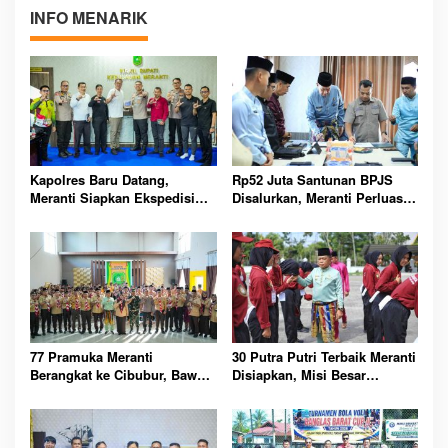
INFO MENARIK
Kapolres Baru Datang,
Rp52 Juta Santunan BPJS
Meranti Siapkan Ekspedisi
Disalurkan, Meranti Perluas
Merah Putih Penuh Makna
Perlindungan Pekerja Rentan
77 Pramuka Meranti
30 Putra Putri Terbaik Meranti
Berangkat ke Cibubur, Bawa
Disiapkan, Misi Besar
Misi Harumkan Nama Daerah
Kibarkan Merah Putih