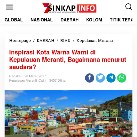
L
e
w
a
GLOBAL
NASIONAL
DAERAH
KOLOM
TITIK TERA
t
i
k
e
Homepage
/
DAERAH
/
RIAU
/
Kepulauan Meranti
I
k
n
Inspirasi Kota Warna Warni di
o
s
n
p
Kepulauan Meranti, Bagaimana menurut
t
i
saudara?
e
r
n
a
Redaksi
20 Maret 2017
s
Kepulauan Meranti
,
Opini
3457 Dilihat
i
K
o
t
a
W
a
r
n
a