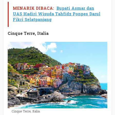
MENARIK DIBACA:
Bupati Asmar dan
UAS Hadiri Wisuda Tahfidz Ponpes Darul
Fikri Selatpanjang
Cinque Terre, Italia
Cinque Terre, Italia