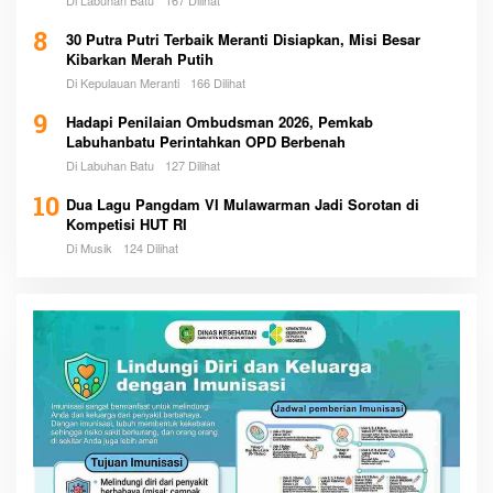
8
30 Putra Putri Terbaik Meranti Disiapkan, Misi Besar
Kibarkan Merah Putih
Di Kepulauan Meranti
166 Dilihat
9
Hadapi Penilaian Ombudsman 2026, Pemkab
Labuhanbatu Perintahkan OPD Berbenah
Di Labuhan Batu
127 Dilihat
10
Dua Lagu Pangdam VI Mulawarman Jadi Sorotan di
Kompetisi HUT RI
Di Musik
124 Dilihat