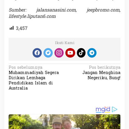
Sumber: jalansanasini.com, jeepbromo.com,
lifestyle.liputan6.com
3,457
Ikuti Kami
N
Pos sebelumnya
Pos berikutnya
Muhammadiyah Segera
Jangan Menghina
a
Dirikan Lembaga
Negeriku, Bung!
v
Pendidikan Islam di
Australia
i
g
a
s
i