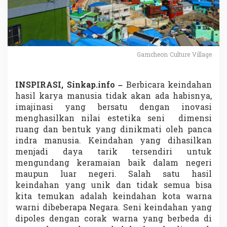
W
a
r
n
i
d
Gamcheon Culture Village
i
K
e
INSPIRASI, Sinkap.info –
Berbicara keindahan
p
hasil karya manusia tidak akan ada habisnya,
u
l
imajinasi yang bersatu dengan inovasi
a
menghasilkan nilai estetika seni dimensi
u
ruang dan bentuk yang dinikmati oleh panca
a
indra manusia. Keindahan yang dihasilkan
n
M
menjadi daya tarik tersendiri untuk
e
mengundang keramaian baik dalam negeri
r
maupun luar negeri. Salah satu hasil
a
keindahan yang unik dan tidak semua bisa
n
kita temukan adalah keindahan kota warna
t
i
warni dibeberapa Negara. Seni keindahan yang
,
dipoles dengan corak warna yang berbeda di
B