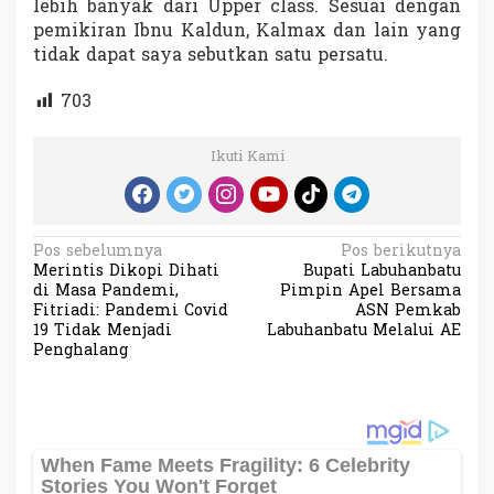
lebih banyak dari Upper class. Sesuai dengan
pemikiran Ibnu Kaldun, Kalmax dan lain yang
tidak dapat saya sebutkan satu persatu.
703
Ikuti Kami
N
Pos sebelumnya
Pos berikutnya
Merintis Dikopi Dihati
Bupati Labuhanbatu
a
di Masa Pandemi,
Pimpin Apel Bersama
v
Fitriadi: Pandemi Covid
ASN Pemkab
19 Tidak Menjadi
Labuhanbatu Melalui AE
i
Penghalang
g
a
s
i