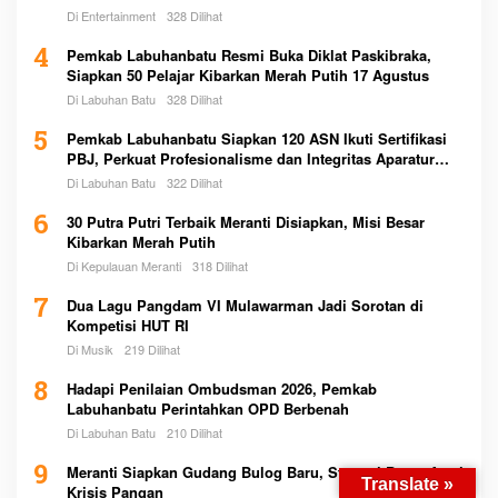
Di Entertainment
328 Dilihat
4
Pemkab Labuhanbatu Resmi Buka Diklat Paskibraka,
Siapkan 50 Pelajar Kibarkan Merah Putih 17 Agustus
Di Labuhan Batu
328 Dilihat
5
Pemkab Labuhanbatu Siapkan 120 ASN Ikuti Sertifikasi
PBJ, Perkuat Profesionalisme dan Integritas Aparatur
Pemerintah
Di Labuhan Batu
322 Dilihat
6
30 Putra Putri Terbaik Meranti Disiapkan, Misi Besar
Kibarkan Merah Putih
Di Kepulauan Meranti
318 Dilihat
7
Dua Lagu Pangdam VI Mulawarman Jadi Sorotan di
Kompetisi HUT RI
Di Musik
219 Dilihat
8
Hadapi Penilaian Ombudsman 2026, Pemkab
Labuhanbatu Perintahkan OPD Berbenah
Di Labuhan Batu
210 Dilihat
9
Meranti Siapkan Gudang Bulog Baru, Strategi Besar Atasi
Translate »
Krisis Pangan