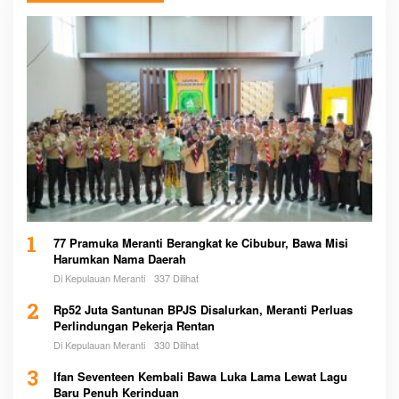
1
77 Pramuka Meranti Berangkat ke Cibubur, Bawa Misi
Harumkan Nama Daerah
Di Kepulauan Meranti
337 Dilihat
2
Rp52 Juta Santunan BPJS Disalurkan, Meranti Perluas
Perlindungan Pekerja Rentan
Di Kepulauan Meranti
330 Dilihat
3
Ifan Seventeen Kembali Bawa Luka Lama Lewat Lagu
Baru Penuh Kerinduan