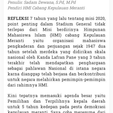
Penulis: Sadam Dewana, S.Pd, M.Pd
n
H
Pendiri HMI Cabang Kepulauan Meranti
M
I
REFLEKSI
7 tahun yang lalu tentang misi 2020,
B
point penting dalam Stadium General tidak
e
terlepas dari Misi berdirinya Himpunan
r
d
Mahasiswa Islam (HMI) cabang Kepulauan
i
Meranti yaitu organisasi mahasiswa
r
pengkaderan dan perjuangan sejak 1947 dua
i
tahun setelah merdeka yang didirikan skala
nasional oleh Kanda Lafran Pane yang 3 tahun
terakhir telah mendapatkan penghargaan
sebagai pahlawan Nasional di istana negara
karna dianggap telah berjasa dan berkontribusi
untuk negara melahirkan pemimpin-pemimpin
dari rahimnya HMI.
Kini tepatnya memasuki agenda besar yaitu
Pemilihan dan Terpilihnya kepala daerah
untuk 5 tahun kedepan pada pesta demokrasi
kepulauan meranti. Saya coba meresume dari