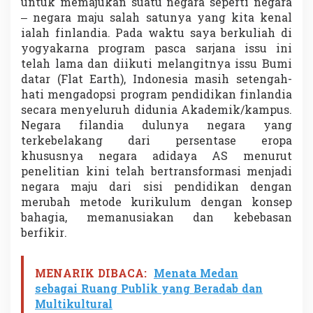
untuk memajukan suatu negara seperti negara
– negara maju salah satunya yang kita kenal
ialah finlandia. Pada waktu saya berkuliah di
yogyakarna program pasca sarjana issu ini
telah lama dan diikuti melangitnya issu Bumi
datar (Flat Earth), Indonesia masih setengah-
hati mengadopsi program pendidikan finlandia
secara menyeluruh didunia Akademik/kampus.
Negara filandia dulunya negara yang
terkebelakang dari persentase eropa
khususnya negara adidaya AS menurut
penelitian kini telah bertransformasi menjadi
negara maju dari sisi pendidikan dengan
merubah metode kurikulum dengan konsep
bahagia, memanusiakan dan kebebasan
berfikir.
MENARIK DIBACA:
Menata Medan
sebagai Ruang Publik yang Beradab dan
Multikultural